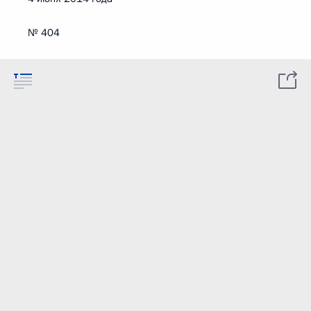
№ 404