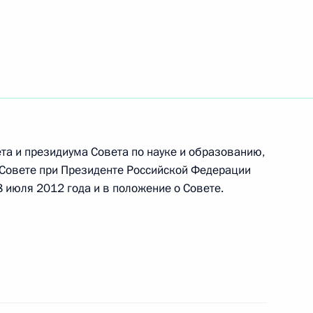
 совершенствование правового регулирования
льной продукции на территории России
а и президиума Совета по науке и образованию,
 Совете при Президенте Российской Федерации
 июля 2012 года и в положение о Совете.
олномоченных по защите прав
льные законодательные акты