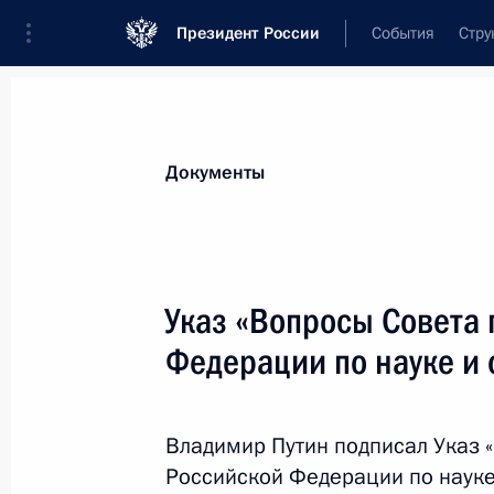
Президент России
События
Стру
Новости
Поручения Президента
Банк
Документы
Показа
Внесены изменения в закон о связ
Указ «Вопросы Совета
3 ноября 2013 года, 11:40
Федерации по науке и
Внесены изменения в КоАП, усилив
Владимир Путин подписал Указ 
регистрации транспортных средств
Российской Федерации по науке