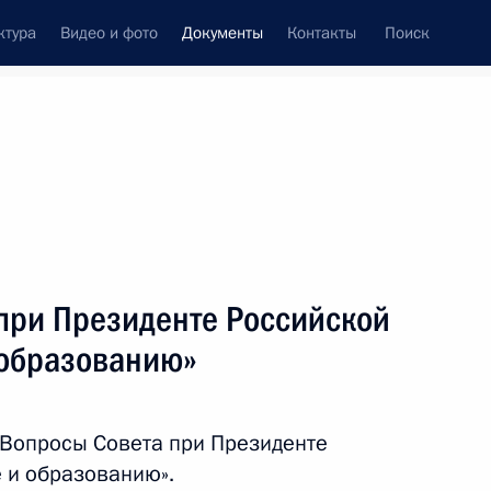
ктура
Видео и фото
Документы
Контакты
Поиск
 документов
Конституция России
ноябрь, 2013
ть следующие материалы
и
 при Президенте Российской
 образованию»
ающие ответственность за нарушение правил
«Вопросы Совета при Президенте
 и образованию».