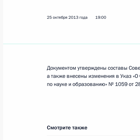
3 ноября 2013 года, 11:30
25 октября 2013 года
19:00
2 ноября 2013 года, суббота
Подписан закон, направленный на
отношений в сфере оборота алкого
2 ноября 2013 года, 17:00
Документом утверждены составы Совет
а также внесены изменения в Указ «О
по науке и образованию» № 1059 от 28
Внесены изменения в закон об уп
предпринимателей в России и отде
2 ноября 2013 года, 16:30
Смотрите также