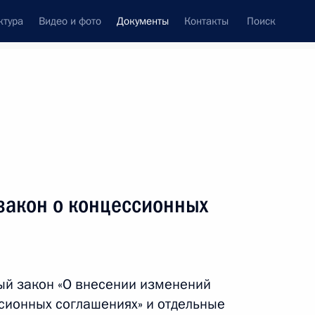
ктура
Видео и фото
Документы
Контакты
Поиск
 документов
Конституция России
май, 2013
ть следующие материалы
закон о концессионных
усиление административной ответственности
в культурного наследия
ый закон «О внесении изменений
сионных соглашениях» и отдельные