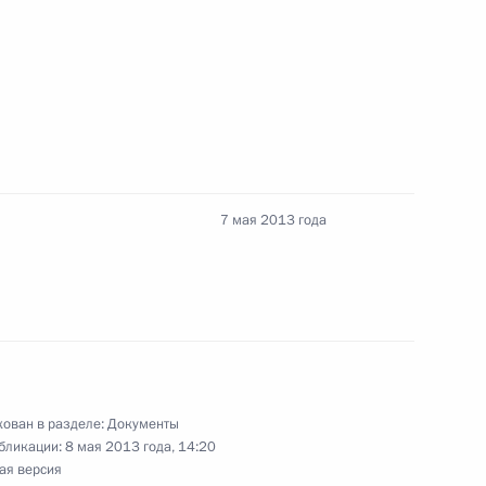
тветственности за нарушение правил добычи
7 мая 2013 года
ральной службе безопасности
одекс
ован в разделе:
Документы
бликации:
8 мая 2013 года, 14:20
ая версия