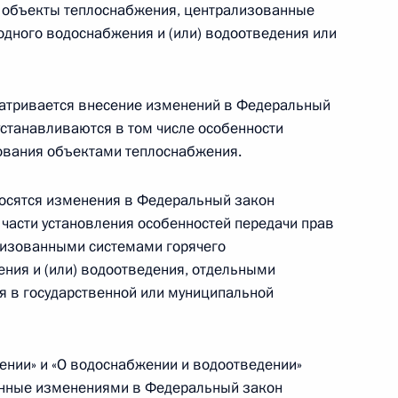
одекс
 объекты теплоснабжения, централизованные
одного водоснабжения и (или) водоотведения или
атривается внесение изменений в Федеральный
е и государственной научно-технической
устанавливаются в том числе особенности
зования объектами теплоснабжения.
осятся изменения в Федеральный закон
 части установления особенностей передачи прав
лизованными системами горячего
ажданского кодекса, касающиеся сделок,
ния и (или) водоотведения, отдельными
 сроков исковой давности
я в государственной или муниципальной
нии» и «О водоснабжении и водоотведении»
контроле
енные изменениями в Федеральный закон