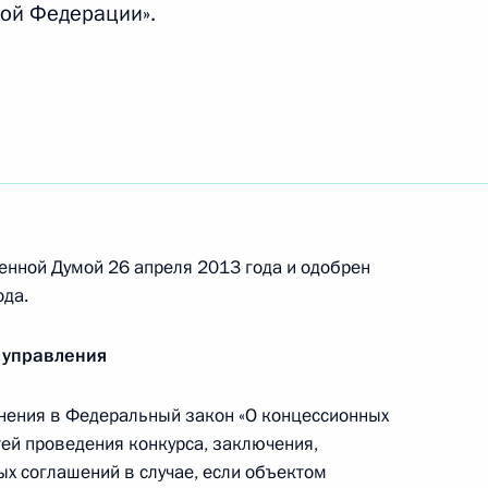
ой Федерации».
тельных актов, касающихся обработки
 совершенствование процедуры заключения
тацию рекламных конструкций
енной Думой 26 апреля 2013 года и одобрен
ода.
екс
 управления
ения в Федеральный закон «О концессионных
ей проведения конкурса, заключения,
х соглашений в случае, если объектом