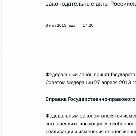
законодательные акты Российск
Внесены изменения в ряд законода
персональных данных
8 мая 2013 года, 16:20
8 мая 2013 года
14:20
Подписан закон, направленный на
договоров на установку и эксплуа
8 мая 2013 года, 16:10
Федеральный закон принят Государств
Советом Федерации 27 апреля 2013 г
Внесены изменения в Трудовой код
Справка Государственно-правового
8 мая 2013 года, 16:00
Федеральным законом вносятся измен
соглашениях», касающиеся особенност
реализации и изменения концессионны