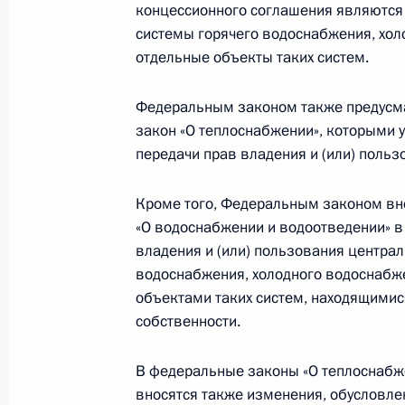
Внесены изменения в Налоговый к
концессионного соглашения являются
системы горячего водоснабжения, хол
8 мая 2013 года, 15:50
отдельные объекты таких систем.
Федеральным законом также предусм
Внесены изменения в закон о наук
закон «О теплоснабжении», которыми 
политике
передачи прав владения и (или) поль
8 мая 2013 года, 15:40
Кроме того, Федеральным законом вн
«О водоснабжении и водоотведении» в
владения и (или) пользования центра
Внесены изменения в положения Гр
водоснабжения, холодного водоснабже
представительства, доверенности и
объектами таких систем, находящимис
8 мая 2013 года, 15:30
собственности.
В федеральные законы «О теплоснабже
Подписан закон о парламентском 
вносятся также изменения, обусловл