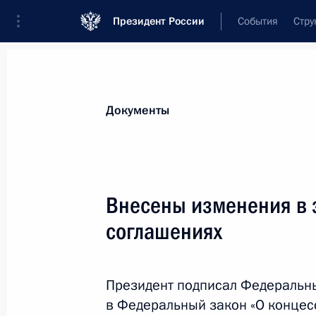
Президент России
События
Стру
Новости
Поручения Президента
Банк
Документы
Показа
8 мая 2013 года, среда
Внесены изменения в 
Подписан закон, направленный на 
соглашениях
за нарушения сохранности объекто
8 мая 2013 года, 16:30
Президент подписал Федеральн
в Федеральный закон «О концес