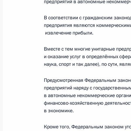
предприятий в автономные некоммерч
В законодательство внесены изме
унитарных предприятий в автоном
В соответствии с гражданским закон
предприятия являются коммерческими
20 июля 2011 года, 09:15
извлечение прибыли.
Вместе с тем многие унитарные предп
В законодательство внесены изме
и оказание услуг в определённых сфер
защиты прав кредиторов
наука, спорт и так далее), по сути, 
20 июля 2011 года, 09:00
Предусмотренная Федеральным закон
предприятий наряду с государственн
в автономные некоммерческие органи
19 июля 2011 года, вторник
финансово-хозяйственную деятельност
Подписан закон об искусственных з
в экономике.
объектах, находящихся в федераль
Кроме того, Федеральным законом ут
19 июля 2011 года, 10:25