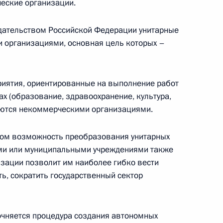
еские организации.
нения, регулирующие порядок преобразования
ные некоммерческие организации
одательством Российской Федерации унитарные
 организациями, основная цель которых –
риятия, ориентированные на выполнение работ
нения, направленные на совершенствование
ах (образование, здравоохранение, культура,
являются некоммерческими организациями.
ом возможность преобразования унитарных
ыми или муниципальными учреждениями также
зации позволит им наиболее гибко вести
ь, сократить государственный сектор
емельных участках, созданных на водных
ной собственности
очняется процедура создания автономных