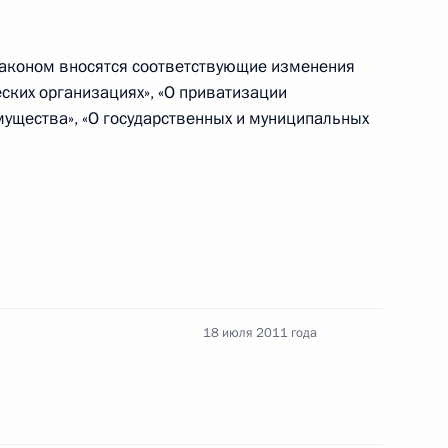
аконом вносятся соответствующие изменения
 и вторую Налогового кодекса
ких организациях», «О приватизации
мущества», «О государственных и муниципальных
ищных субсидиях гражданам, выезжающим
18 июля 2011 года
диях гражданам, выезжающим из населённых
а