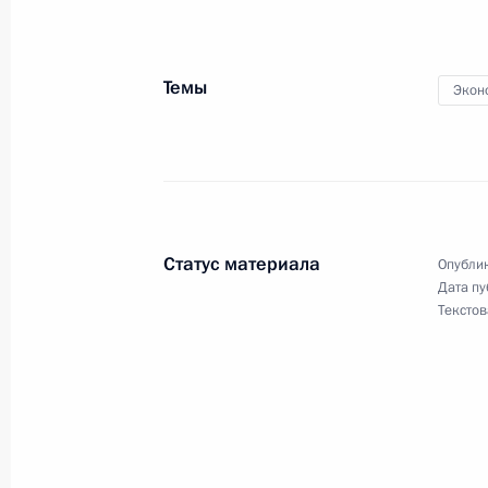
Подписан закон, направленный на
Темы
Экон
деятельности и добровольчества
19 июля 2011 года, 09:00
Подписан закон о соцгарантиях со
Статус материала
Опублик
19 июля 2011 года, 08:00
Дата пу
Текстов
18 июля 2011 года, понедельник
В законодательство внесены изме
учреждений