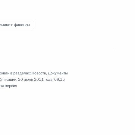
 стимулирование благотворительной
омика и финансы
трудникам органов внутренних дел
ован в разделах:
Новости
,
Документы
бликации:
20 июля 2011 года, 09:15
ая версия
нения, касающиеся деятельности автономных