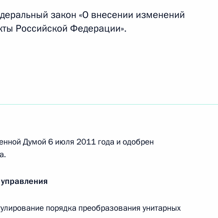
формации
деральный закон «О внесении изменений
кты Российской Федерации».
твенности за продажу алкоголя
енной Думой 6 июля 2011 года и одобрен
а.
егулировании производства и оборота
спиртосодержащей продукции
 управления
гулирование порядка преобразования унитарных