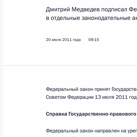
детей от причиняющей им вред ин
Дмитрий Медведев подписал Фе
21 июля 2011 года, 09:10
в отдельные законодательные а
Подписан закон об усилении ответс
20 июля 2011 года
09:15
несовершеннолетним
21 июля 2011 года, 09:00
20 июля 2011 года, среда
Федеральный закон принят Государств
Советом Федерации 13 июля 2011 год
Внесены изменения в закон о госр
этилового спирта, алкогольной и 
Справка Государственно-правового
20 июля 2011 года, 11:00
Федеральный закон направлен на уре