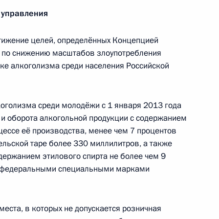
 управления
ацию в Госдуму Соглашение о сотрудничестве
тижение целей, определённых Концепцией
ом море
и по снижению масштабов злоупотребления
ке алкоголизма среди населения Российской
 упорядочение системы фондов поддержки
коголизма среди молодёжи с 1 января 2013 года
ности
 и оборота алкогольной продукции с содержанием
цессе её производства, менее чем 7 процентов
ельской таре более 330 миллилитров, а также
держанием этилового спирта не более чем 9
и федеральными специальными марками
ство в связи с принятием закона о защите
формации
ста, в которых не допускается розничная