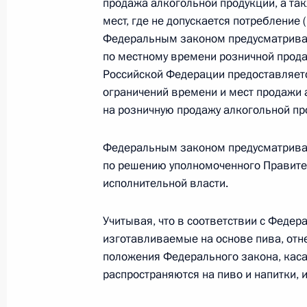
продажа алкогольной продукции, а та
мест, где не допускается потребление 
Федеральным законом предусматривает
Подписан закон об усилении ответс
по местному времени розничной прода
несовершеннолетним
Российской Федерации предоставляет
21 июля 2011 года, 09:00
ограничений времени и мест продажи 
на розничную продажу алкогольной пр
Федеральным законом предусматрива
20 июля 2011 года, среда
по решению уполномоченного Правите
Внесены изменения в закон о госр
исполнительной власти.
этилового спирта, алкогольной и 
Учитывая, что в соответствии с Федер
20 июля 2011 года, 11:00
изготавливаемые на основе пива, отн
положения Федерального закона, кас
распространяются на пиво и напитки, 
В законодательство внесены изме
унитарных предприятий в автоном