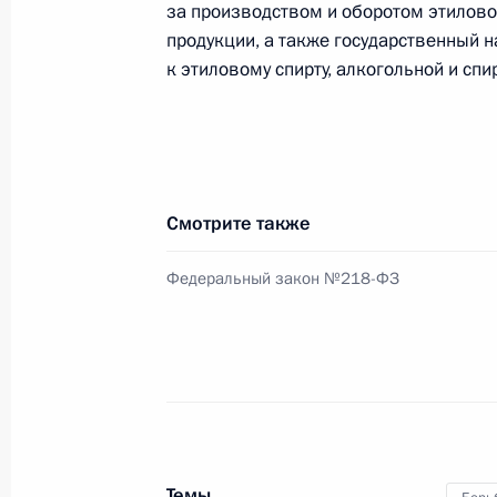
Подписан закон, направленный на
за производством и оборотом этилово
деятельности и добровольчества
продукции, а также государственный 
к этиловому спирту, алкогольной и сп
19 июля 2011 года, 09:00
Подписан закон о соцгарантиях со
19 июля 2011 года, 08:00
Смотрите также
Федеральный закон №218-ФЗ
18 июля 2011 года, понедельник
В законодательство внесены изме
учреждений
18 июля 2011 года, 17:30
Темы