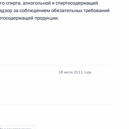
 стимулирование благотворительной
го спирта, алкогольной и спиртосодержащей
надзор за соблюдением обязательных требований
иртосодержащей продукции.
трудникам органов внутренних дел
18 июля 2011 года
нения, касающиеся деятельности автономных