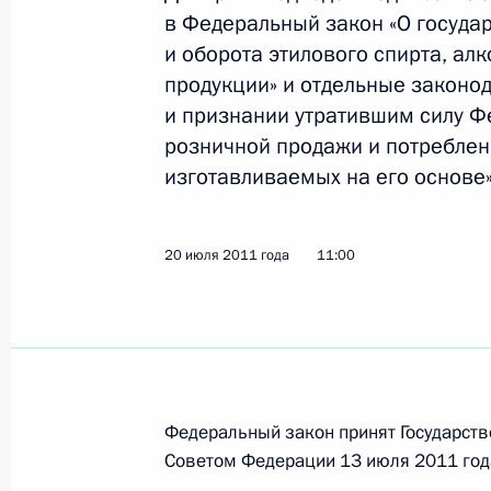
21 июля 2011 года, 15:45
в Федеральный закон «О госуда
и оборота этилового спирта, ал
продукции» и отдельные законо
Внесены изменения в закон о соцо
и признании утратившим силу Ф
промышленности
розничной продажи и потреблени
изготавливаемых на его основе»
21 июля 2011 года, 13:50
20 июля 2011 года
11:00
Внесены изменения в Трудовой код
21 июля 2011 года, 13:30
Утверждён новый состав Совета при
Федеральный закон принят Государств
21 июля 2011 года, 13:20
Советом Федерации 13 июля 2011 год