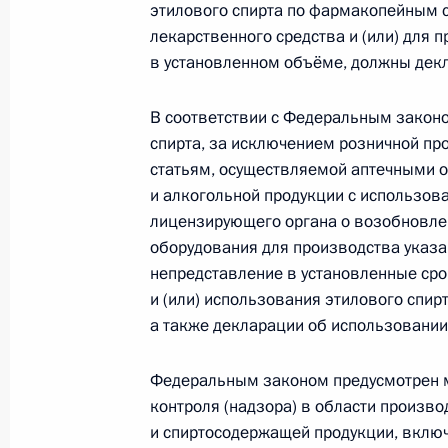
этилового спирта по фармакопейным с
Внесены изменения в части первую
лекарственного средства и (или) для 
19 июля 2011 года, 10:20
в установленном объёме, должны дек
В соответствии с Федеральным закон
спирта, за исключением розничной п
Внесены изменения в закон о жил
статьям, осуществляемой аптечными о
из районов Крайнего Севера
и алкогольной продукции с использов
19 июля 2011 года, 09:20
лицензирующего органа о возобновле
оборудования для производства указан
непредставление в установленные сро
и (или) использования этилового спир
Подписан закон о жилищных субси
а также декларации об использовани
пунктов в районах Крайнего Север
19 июля 2011 года, 09:10
Федеральным законом предусмотрен м
контроля (надзора) в области произво
и спиртосодержащей продукции, вклю