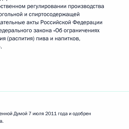
рственном регулировании производства
когольной и спиртосодержащей
дательные акты Российской Федерации
беспечении работников угольной
едерального закона «Об ограничениях
я (распития) пива и напитков,
.
екс
 Президенте по культуре и искусству
енной Думой 7 июля 2011 года и одобрен
а.