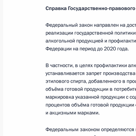
Справка Государственно-правового
Дмитрий Медведев внёс на ратифик
Федеральный закон направлен на дос
в сфере безопасности на Каспийск
реализации государственной политик
21 июля 2011 года, 12:00
алкогольной продукцией и профилакти
Федерации на период до 2020 года.
Подписан закон, направленный на
В частности, в целях профилактики ал
научной и инновационной деятель
устанавливается запрет производства
этилового спирта, добавленного в про
21 июля 2011 года, 11:20
объёма готовой продукции в потребит
маркировка указанной продукции с со
процентов объёма готовой продукци
Внесены изменения в законодатель
и акцизными марками.
детей от причиняющей им вред ин
Федеральным законом определяются ме
21 июля 2011 года, 09:10