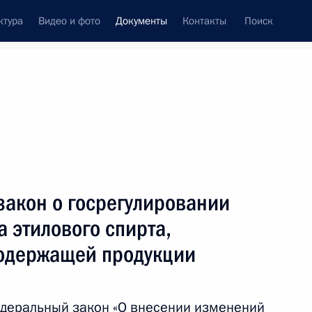
ктура
Видео и фото
Документы
Контакты
Поиск
 документов
Конституция России
июль, 2011
ть следующие материалы
тственность за нарушение требований
закон о госрегулировании
титеррористической защищённости объектов ТЭК
а этилового спирта,
содержащей продукции
ъектов ТЭК
деральный закон «О внесении изменений