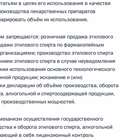
татьям в целях его использования в качестве
 и вторую Налогового кодекса
производства лекарственных препаратов
ларировать объём их использования.
ом запрещаются: розничная продажа этилового
родажи этилового спирта по фармакопейным
ищных субсидиях гражданам, выезжающим
рганизациями; производство этилового спирта
анием этилового спирта в случае неуведомления
нии использования основного технологического
ной продукции; искажение и (или)
ки декларации об объёме производства, оборота
та, алкогольной и спиртосодержащей продукции,
диях гражданам, выезжающим из населённых
и производственных мощностей.
а
еханизм осуществления государственного
дства и оборота этилового спирта, алкогольной
чающий в себя лицензионный контроль