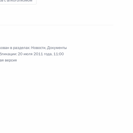
ба с алкоголизмом
ельный кодекс
йствии развитию жилищного строительства
ован в разделах:
Новости
,
Документы
бликации:
20 июля 2011 года, 11:00
ая версия
Кавказского федерального университета
глашения о единых принципах регулирования