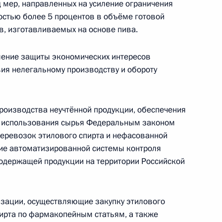
мер, направленных на усиление ограничения
стью более 5 процентов в объёме готовой
ов, изготавливаемых на основе пива.
ление защиты экономических интересов
нения, направленные на совершенствование
ия нелегальному производству и обороту
роизводства неучтённой продукции, обеспечения
 и использования сырья Федеральным законом
еревозок этилового спирта и нефасованной
ие автоматизированной системы контроля
емельных участках, созданных на водных
содержащей продукции на территории Российской
ной собственности
изации, осуществляющие закупку этилового
пирта по фармакопейным статьям, а также