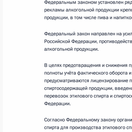
Федеральным законом установлен ряд 
20 июля 2011 года, 09:15
рекламы алкогольной продукции крепо
продукции, в том числе пива и напитк
Федеральный закон направлен на уси
В законодательство внесены изме
Российской Федерации, противодейств
защиты прав кредиторов
алкогольной продукции.
20 июля 2011 года, 09:00
В целях предотвращения и снижения п
полноты учёта фактического оборота
предусматриваются лицензирование п
19 июля 2011 года, вторник
спиртосодержащей продукции, введен
Подписан закон об искусственных з
перевозок этилового спирта и спирто
объектах, находящихся в федераль
Федерации.
19 июля 2011 года, 10:25
Согласно Федеральному закону орган
спирта для производства этилового с