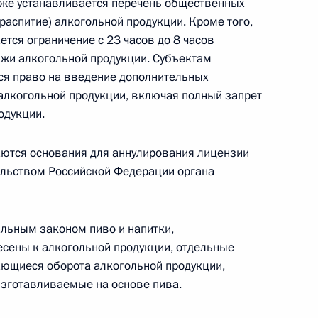
кже устанавливается перечень общественных
(распитие) алкогольной продукции. Кроме того,
ся ограничение с 23 часов до 8 часов
твенности за продажу алкоголя
жи алкогольной продукции. Субъектам
ся право на введение дополнительных
алкогольной продукции, включая полный запрет
одукции.
ются основания для аннулирования лицензии
льством Российской Федерации органа
егулировании производства и оборота
спиртосодержащей продукции
альным законом пиво и напитки,
есены к алкогольной продукции, отдельные
ающиеся оборота алкогольной продукции,
изготавливаемые на основе пива.
нения, регулирующие порядок преобразования
ные некоммерческие организации