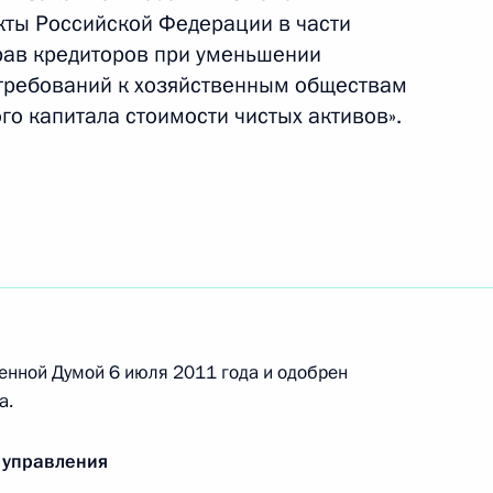
формации
кты Российской Федерации в части
рав кредиторов при уменьшении
 требований к хозяйственным обществам
го капитала стоимости чистых активов».
твенности за продажу алкоголя
егулировании производства и оборота
енной Думой 6 июля 2011 года и одобрен
спиртосодержащей продукции
а.
 управления