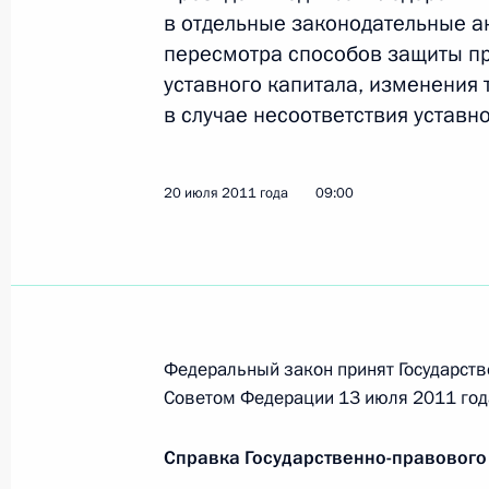
детей от причиняющей им вред ин
в отдельные законодательные а
21 июля 2011 года, 09:10
пересмотра способов защиты п
уставного капитала, изменения
в случае несоответствия уставно
Подписан закон об усилении ответс
несовершеннолетним
20 июля 2011 года
09:00
21 июля 2011 года, 09:00
20 июля 2011 года, среда
Внесены изменения в закон о госр
Федеральный закон принят Государств
этилового спирта, алкогольной и 
Советом Федерации 13 июля 2011 год
20 июля 2011 года, 11:00
Справка Государственно-правового