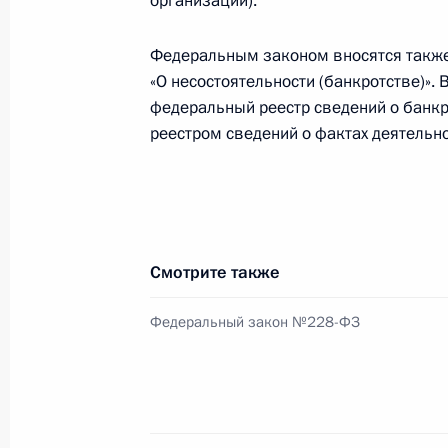
организаций).
Федеральным законом вносятся такж
Внесены изменения в части первую
«О несостоятельности (банкротстве)».
федеральный реестр сведений о банк
19 июля 2011 года, 10:20
реестром сведений о фактах деятельн
Внесены изменения в закон о жил
из районов Крайнего Севера
19 июля 2011 года, 09:20
Смотрите также
Федеральный закон №228-ФЗ
Подписан закон о жилищных субси
пунктов в районах Крайнего Север
19 июля 2011 года, 09:10