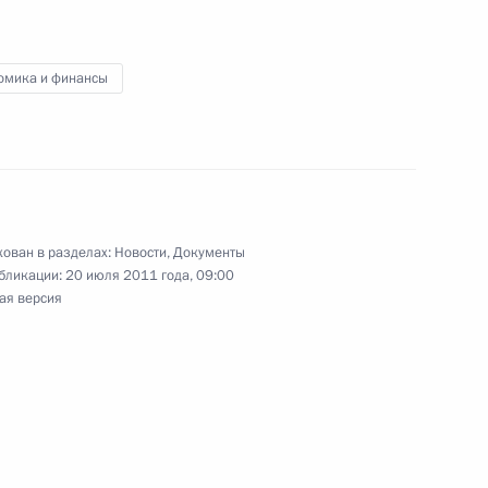
 стимулирование благотворительной
омика и финансы
трудникам органов внутренних дел
ован в разделах:
Новости
,
Документы
бликации:
20 июля 2011 года, 09:00
ая версия
нения, касающиеся деятельности автономных