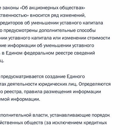
 законы «Об акционерных обществах»
нения, регулирующие порядок преобразования
ственностью» вносится ряд изменений,
ные некоммерческие организации
редиторов об уменьшении уставного капитала
о предусмотрены дополнительные способы
ии уставного капитала или изменении стоимости
ение информации об уменьшении уставного
нения, направленные на совершенствование
ов в Едином федеральном реестре сведений
ц.
 предусматривается создание Единого
тах деятельности юридических лиц. Определяются
го реестра, правила размещения информации
аемой информации.
емельных участках, созданных на водных
полнительной власти, устанавливающие порядок
ной собственности
яйственных обществ (за исключением кредитных