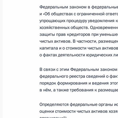
Федеральным законом в федеральные
В законодательство внесены изме
и «Об обществах с ограниченной ответ
унитарных предприятий в автоном
упрощающих процедуру уведомления к
20 июля 2011 года, 09:15
хозяйственных обществ. Одновременн
защиты прав кредиторов при уменьшен
чистых активов. В частности, размещ
В законодательство внесены изме
капитала и о стоимости чистых актив
защиты прав кредиторов
о фактах деятельности юридических ли
20 июля 2011 года, 09:00
В связи с этим Федеральным законом
федерального реестра сведений о фак
порядок формирования и ведения это
19 июля 2011 года, вторник
в нём, а также требования к размещ
Подписан закон об искусственных з
Определяются федеральные органы ис
объектах, находящихся в федераль
оценки стоимости чистых активов хоз
19 июля 2011 года, 10:25