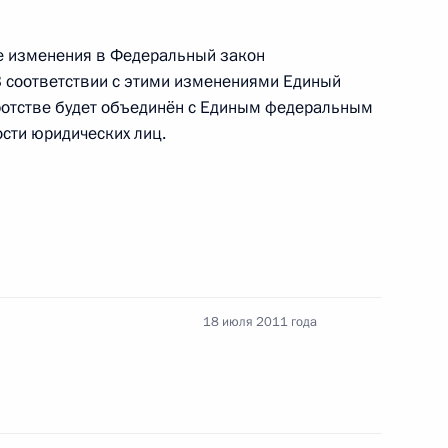
е изменения в Федеральный закон
 и вторую Налогового кодекса
 В соответствии с этими изменениями Единый
ротстве будет объединён с Единым федеральным
ости юридических лиц.
ищных субсидиях гражданам, выезжающим
18 июля 2011 года
диях гражданам, выезжающим из населённых
а