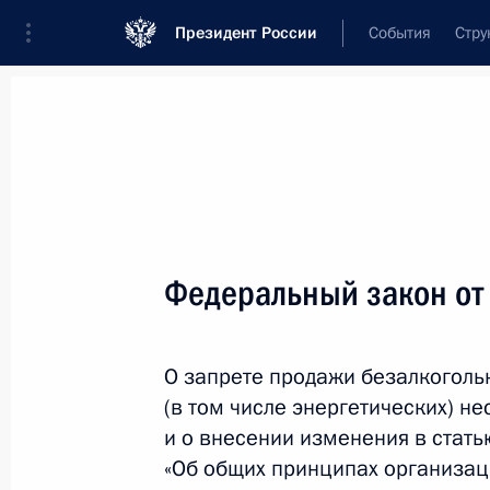
Президент России
События
Стру
Новости
Поручения Президента
Банк
Название документа или его номер
Федеральный закон от
Текст в документе
О запрете продажи безалкоголь
Вид документа
(в том числе энергетических) 
Все
и о внесении изменения в стат
«Об общих принципах организац
Дата вступления в силу...
или 