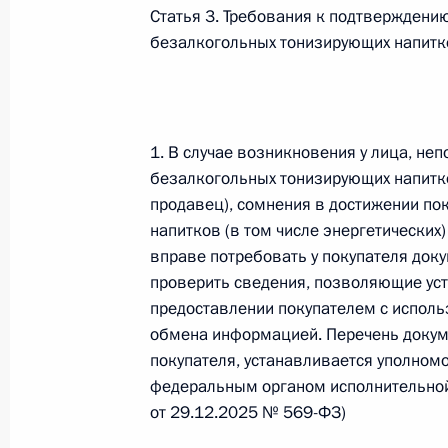
Статья 3. Требования к подтверждени
Федеральный закон от 26.07.2026
безалкогольных тонизирующих напитко
О внесении изменений в статью 13–2 Фед
и признании утратившим силу пункта 1 ча
изменений в Федеральный закон „Об акта
26 июля 2026 года
1. В случае возникновения у лица, н
безалкогольных тонизирующих напитков
продавец), сомнения в достижении п
напитков (в том числе энергетических
Федеральный закон от 26.07.2026
вправе потребовать у покупателя доку
О внесении изменения в статью 10 Федер
проверить сведения, позволяющие уста
предоставлении покупателем с испол
26 июля 2026 года
обмена информацией. Перечень докум
покупателя, устанавливается уполно
федеральным органом исполнительной
Федеральный закон от 26.07.2026
от 29.12.2025 № 569-ФЗ)
О ратификации Соглашения между Правит