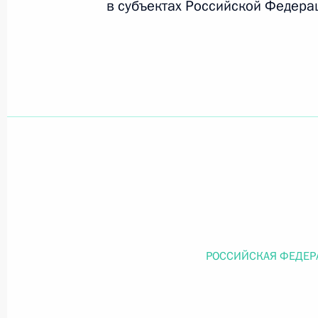
в субъектах Российской Федера
Официальный портал правовой информации
prav
26 июля 2026 года
Федеральный закон от 26.07.2026
О внесении изменений в статью 11 Федера
Федерального закона «Об образовании в
26 июля 2026 года
РОССИЙСКАЯ ФЕДЕР
Федеральный закон от 26.07.2026