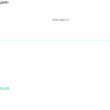
ции»
Найти документ
o.gov.ru
pravo.gov.ru
 г. № 259-ФЗ
льного закона «О статусе военнослужащих» и статью 86
 Российской Федерации»
АЦИЯ
 г. № 265-ФЗ