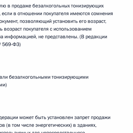
овом статусе представительств компетентных органов
елю в продаже безалкогольных тонизирующих
в Российской Федерации и Киргизской Республике
), если в отношении покупателя имеются сомнения
окумент, позволяющий установить его возраст,
ь возраст покупателя с использованием
а информацией, не представлены. (В редакции
№ 569-ФЗ)
 г. № 252-ФЗ
его водного транспорта Российской Федерации и статью 1
инства измерений»
говли безалкогольными тонизирующими
ми)
 г. № 250-ФЗ
кой Федерации об административных правонарушениях
дерации может быть установлен запрет продажи
 (в том числе энергетических) в зданиях,
 используемых для непосредственного