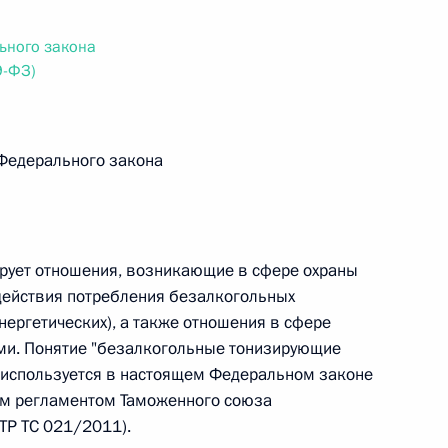
ьного закона
 г. № 242-ФЗ
9-ФЗ)
части первой и статью 227–1 части второй Налогового
 Федерального закона
 г. № 246-ФЗ
рует отношения, возникающие в сфере охраны
 Российской Федерации
действия потребления безалкогольных
нергетических), а также отношения в сфере
ами. Понятие "безалкогольные тонизирующие
)" используется в настоящем Федеральном законе
им регламентом Таможенного союза
 г. № 268-ФЗ
ТР ТС 021/2011).
кон «О пробации в Российской Федерации»