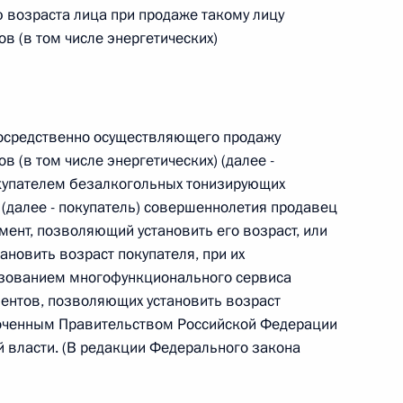
ю возраста лица при продаже такому лицу
 г. № 264-ФЗ
в (в том числе энергетических)
ерального закона «Об актах гражданского состояния»
сти 13 статьи 3 Федерального закона «О внесении
х гражданского состояния“
епосредственно осуществляющего продажу
 (в том числе энергетических) (далее -
окупателем безалкогольных тонизирующих
) (далее - покупатель) совершеннолетия продавец
 г. № 270-ФЗ
мент, позволяющий установить его возраст, или
ального закона «Об автономных учреждениях»
новить возраст покупателя, при их
ьзованием многофункционального сервиса
ентов, позволяющих установить возраст
моченным Правительством Российской Федерации
 власти. (В редакции Федерального закона
 г. № 244-ФЗ
ельством Российской Федерации и Кабинетом