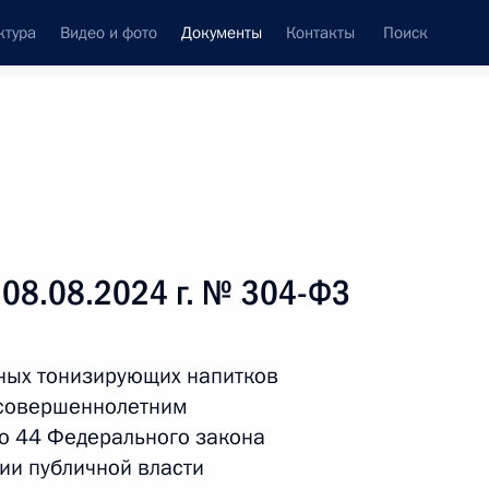
ктура
Видео и фото
Документы
Контакты
Поиск
 документов
Справка
Конституция России
 08.08.2024 г. № 304-ФЗ
ных тонизирующих напитков
несовершеннолетним
ью 44 Федерального закона
ии публичной власти
дата принятия