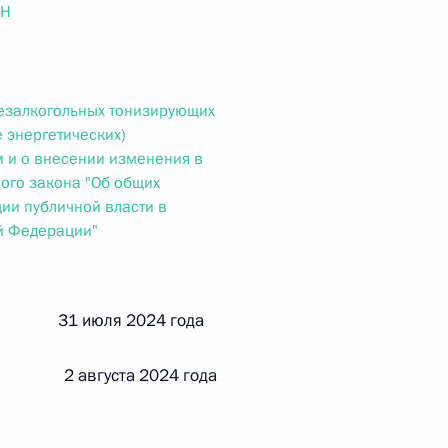
ального закона «О персональных данных» и отдельные
ОН
ации
езалкогольных тонизирующих
е энергетических)
 г. № 256-ФЗ
 и о внесении изменения в
ого закона "Об общих
кон «О присяжных заседателях федеральных судов общей
ии публичной власти в
й Федерации"
й 31 июля 2024 года
 г. № 263-ФЗ
ального закона «О государственной регистрации
2 августа 2024 года