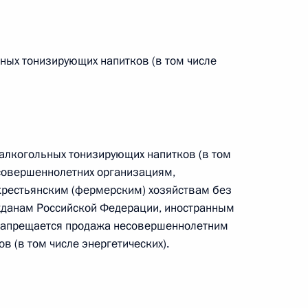
ьных тонизирующих напитков (в том числе
 г. № 267-ФЗ
льного закона «О благотворительной деятельности
алкогольных тонизирующих напитков (в том
есовершеннолетних организациям,
рестьянским (фермерским) хозяйствам без
 г. № 251-ФЗ
жданам Российской Федерации, иностранным
запрещается продажа несовершеннолетним
с Российской Федерации и статьи 31 и 151 Уголовно-
 (в том числе энергетических).
дерации