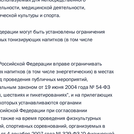
льности, медицинской деятельности,
 г. № 266-ФЗ
ческой культуры и спорта.
 Российской Федерации «О защите прав потребителей»
дерации могут быть установлены ограничения
ых тонизирующих напитков (в том числе
 г. № 247-ФЗ
 Российской Федерации вправе ограничивать
напитков (в том числе энергетических) в местах
екса Российской Федерации об административных
д проведения публичных мероприятий,
ральным законом от 19 июня 2004 года № 54-ФЗ
х, шествиях и пикетированиях", и на прилегающих
 которых устанавливаются органами
ссийской Федерации при согласовании
 г. № 245-ФЗ
 также на время проведения физкультурных
й, спортивных соревнований, организуемых в
ельством Российской Федерации и Правительством
сфере деятельности с драгоценными металлами,
от 4 декабря 2007 года № 329-ФЗ "О физической