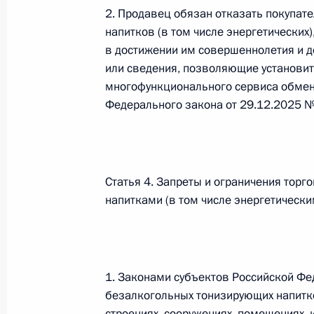
Министров Киргизской Республики о прав
2. Продавец обязан отказать покупат
по вопросам внутренних дел и миграции 
напитков (в том числе энергетических
26 июля 2026 года
в достижении им совершеннолетия и д
или сведения, позволяющие установит
многофункционального сервиса обмен
Федерального закона от 29.12.2025 
Федеральный закон от 26.07.2026
О внесении изменений в Кодекс внутренн
Федерального закона «Об обеспечении ед
26 июля 2026 года
Статья 4. Запреты и ограничения тор
напитками (в том числе энергетически
Федеральный закон от 26.07.2026
О внесении изменений в Кодекс Российс
1. Законами субъектов Российской Фе
26 июля 2026 года
безалкогольных тонизирующих напитков
строениях, сооружениях, помещениях,