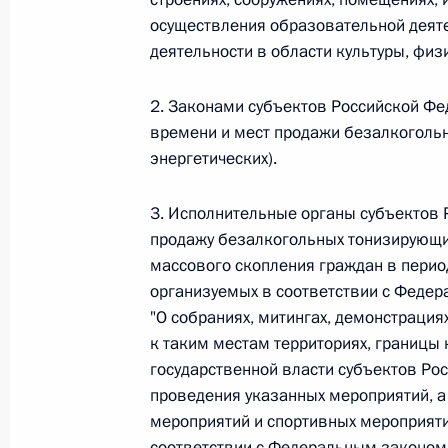
осуществления образовательной деяте
Федеральный закон от 26.07.2026
деятельности в области культуры, физи
О внесении изменения в статью 6 Закона
2. Законами субъектов Российской Фе
26 июля 2026 года
времени и мест продажи безалкогольн
энергетических).
Федеральный закон от 26.07.2026
3. Исполнительные органы субъектов
продажу безалкогольных тонизирующих 
О внесении изменений в статью 9.21 Код
правонарушениях
массового скопления граждан в перио
организуемых в соответствии с Феде
26 июля 2026 года
"О собраниях, митингах, демонстрация
к таким местам территориях, границы
государственной власти субъектов Ро
Федеральный закон от 26.07.2026
проведения указанных мероприятий, а
мероприятий и спортивных мероприяти
О ратификации Соглашения между Правит
Республики Беларусь о сотрудничестве в 
соответствии с Федеральным законом 