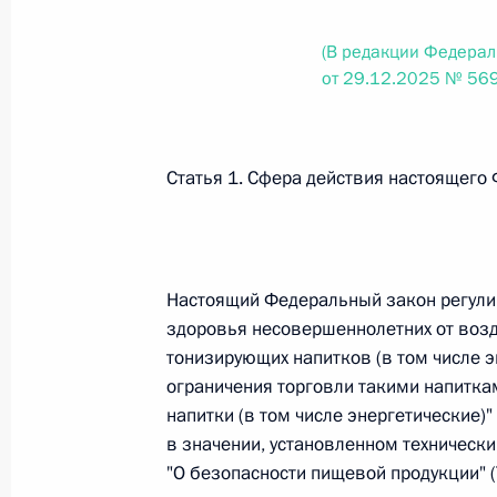
(В редакции Федерал
Федеральный закон от 26.07.2026
от 29.12.2025 № 56
О внесении изменений в статьи 85 и 102 
кодекса Российской Федерации
26 июля 2026 года
Статья 1. Сфера действия настоящего
Федеральный закон от 26.07.2026
Настоящий Федеральный закон регули
О внесении изменений в Трудовой кодекс
здоровья несовершеннолетних от воз
26 июля 2026 года
тонизирующих напитков (в том числе э
ограничения торговли такими напитк
напитки (в том числе энергетические
в значении, установленном техническ
Федеральный закон от 26.07.2026
"О безопасности пищевой продукции" (
О внесении изменений в Федеральный за