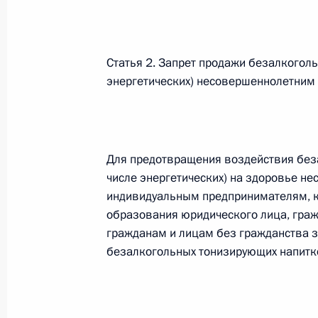
26 июля 2026 года
Статья 2. Запрет продажи безалкогол
энергетических) несовершеннолетним
Федеральный закон от 26.07.2026
О внесении изменения в статью 2 Федера
и добровольчестве (волонтерстве)»
26 июля 2026 года
Для предотвращения воздействия без
числе энергетических) на здоровье н
индивидуальным предпринимателям, к
Федеральный закон от 26.07.2026
образования юридического лица, гра
гражданам и лицам без гражданства 
О внесении изменений в Уголовный кодек
безалкогольных тонизирующих напитков
процессуального кодекса Российской Фе
26 июля 2026 года