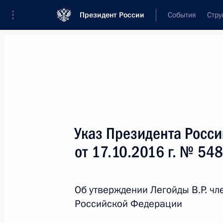
Президент России
События
Стру
Новости
Поручения Президента
Банк
Название документа или его номер
Указ Президента Росс
Текст в документе
от 17.10.2016 г. № 548
Вид документа
Об утверждении Легойды В.Р. ч
Все
Российской Федерации
Дата вступления в силу...
или 