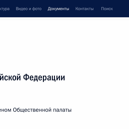
ктура
Видео и фото
Документы
Контакты
Поиск
 документов
Справка
Конституция России
ийской Федерации
леном Общественной палаты
дата принятия