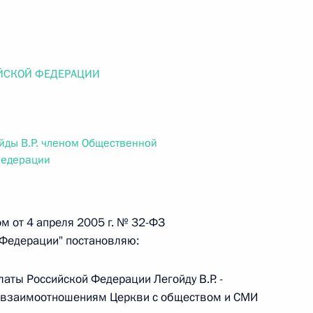
ального закона «О персональных данных» и отдельные
ации
ЙСКОЙ ФЕДЕРАЦИИ
 г. № 256-ФЗ
кон «О присяжных заседателях федеральных судов общей
йды В.Р. членом Общественной
Федерации
м от 4 апреля 2005 г. № 32-ФЗ
 г. № 263-ФЗ
 Федерации" постановляю:
ального закона «О государственной регистрации
аты Российской Федерации Легойду В.Р. -
о взаимоотношениям Церкви с обществом и СМИ