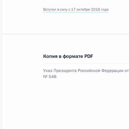
Вступил в силу с 17 октября 2016 года
Официальный портал правовой информации
prav
26 июля 2026 года
Копия в формате PDF
Федеральный закон от 26.07.2026
Указ Президента Российской Федерации от 
№ 548
О внесении изменений в статью 11 Федера
Федерального закона «Об образовании в
26 июля 2026 года
Федеральный закон от 26.07.2026