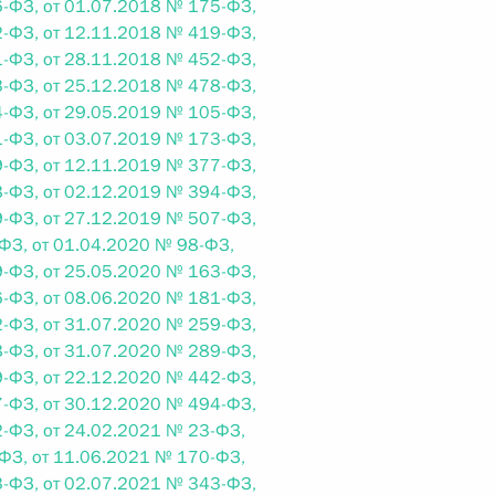
-ФЗ, от 01.07.2018 № 175-ФЗ,
-ФЗ, от 12.11.2018 № 419-ФЗ,
 г. № 264-ФЗ
-ФЗ, от 28.11.2018 № 452-ФЗ,
ерального закона «Об актах гражданского состояния»
-ФЗ, от 25.12.2018 № 478-ФЗ,
сти 13 статьи 3 Федерального закона «О внесении
-ФЗ, от 29.05.2019 № 105-ФЗ,
х гражданского состояния“
-ФЗ, от 03.07.2019 № 173-ФЗ,
-ФЗ, от 12.11.2019 № 377-ФЗ,
-ФЗ, от 02.12.2019 № 394-ФЗ,
-ФЗ, от 27.12.2019 № 507-ФЗ,
ФЗ, от 01.04.2020 № 98-ФЗ,
 г. № 270-ФЗ
-ФЗ, от 25.05.2020 № 163-ФЗ,
-ФЗ, от 08.06.2020 № 181-ФЗ,
ального закона «Об автономных учреждениях»
-ФЗ, от 31.07.2020 № 259-ФЗ,
-ФЗ, от 31.07.2020 № 289-ФЗ,
-ФЗ, от 22.12.2020 № 442-ФЗ,
-ФЗ, от 30.12.2020 № 494-ФЗ,
-ФЗ, от 24.02.2021 № 23-ФЗ,
 г. № 244-ФЗ
ФЗ, от 11.06.2021 № 170-ФЗ,
ельством Российской Федерации и Кабинетом
-ФЗ, от 02.07.2021 № 343-ФЗ,