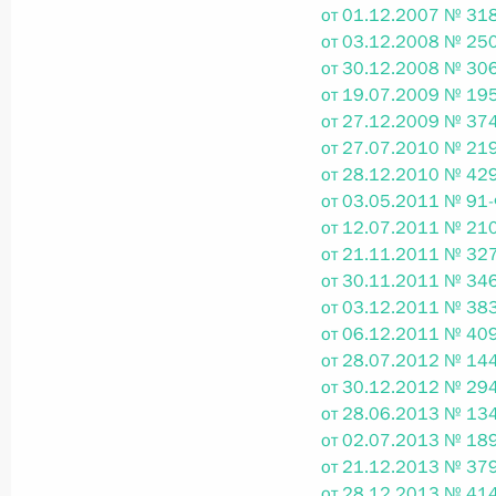
от 01.12.2007 № 318
от 03.12.2008 № 250
от 30.12.2008 № 306
Федеральный закон от 26.07.2026
от 19.07.2009 № 195
О внесении изменений в статьи 85 и 102 
от 27.12.2009 № 374
кодекса Российской Федерации
от 27.07.2010 № 219
26 июля 2026 года
от 28.12.2010 № 429
от 03.05.2011 № 91-
от 12.07.2011 № 210
от 21.11.2011 № 327
Федеральный закон от 26.07.2026
от 30.11.2011 № 346
от 03.12.2011 № 383
О внесении изменений в Трудовой кодекс
от 06.12.2011 № 409
26 июля 2026 года
от 28.07.2012 № 144
от 30.12.2012 № 294
от 28.06.2013 № 134
от 02.07.2013 № 189
Федеральный закон от 26.07.2026
от 21.12.2013 № 379
О внесении изменений в Федеральный за
от 28.12.2013 № 414