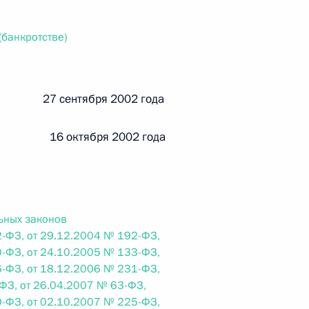
ального закона «О персональных данных» и отдельные
ации
(банкротстве)
й 27 сентября 2002 года
 г. № 256-ФЗ
кон «О присяжных заседателях федеральных судов общей
 16 октября 2002 года
ьных законов
 г. № 263-ФЗ
-ФЗ, от 29.12.2004 № 192-ФЗ,
-ФЗ, от 24.10.2005 № 133-ФЗ,
ального закона «О государственной регистрации
-ФЗ, от 18.12.2006 № 231-ФЗ,
ФЗ, от 26.04.2007 № 63-ФЗ,
-ФЗ, от 02.10.2007 № 225-ФЗ,