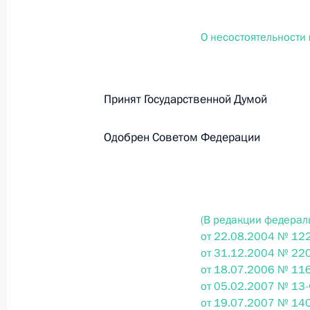
О внесении изменений в статью 12 Федер
законодательные акты Российской Федер
О несостоятельности 
26 июля 2026 года
Принят Государственной Думо
Федеральный закон от 26.07.2026
О внесении изменений в Федеральный за
Одобрен Советом Федерации
юрисдикции в Российской Федерации»
26 июля 2026 года
(В редакции федерал
Федеральный закон от 26.07.2026
от 22.08.2004 № 122
от 31.12.2004 № 220
О внесении изменений в статью 12 Федер
от 18.07.2006 № 116
недвижимости»
от 05.02.2007 № 13-
26 июля 2026 года
от 19.07.2007 № 140