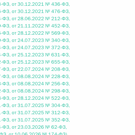
овом статусе представительств компетентных органов
-ФЗ, от 30.12.2021 № 436-ФЗ,
в Российской Федерации и Киргизской Республике
-ФЗ, от 30.12.2021 № 476-ФЗ,
-ФЗ, от 28.06.2022 № 212-ФЗ,
-ФЗ, от 21.11.2022 № 452-ФЗ,
-ФЗ, от 28.12.2022 № 569-ФЗ,
-ФЗ, от 24.07.2023 № 340-ФЗ,
 г. № 252-ФЗ
-ФЗ, от 24.07.2023 № 372-ФЗ,
-ФЗ, от 25.12.2023 № 631-ФЗ,
его водного транспорта Российской Федерации и статью 1
-ФЗ, от 25.12.2023 № 655-ФЗ,
инства измерений»
-ФЗ, от 22.07.2024 № 208-ФЗ,
-ФЗ, от 08.08.2024 № 228-ФЗ,
-ФЗ, от 08.08.2024 № 256-ФЗ,
-ФЗ, от 08.08.2024 № 298-ФЗ,
-ФЗ, от 28.12.2024 № 522-ФЗ,
 г. № 250-ФЗ
-ФЗ, от 31.07.2025 № 304-ФЗ,
кой Федерации об административных правонарушениях
-ФЗ, от 31.07.2025 № 312-ФЗ,
-ФЗ, от 31.07.2025 № 352-ФЗ,
-ФЗ, от 23.03.2026 № 62-ФЗ,
ФЗ, от 10.06.2026 № 174-ФЗ)