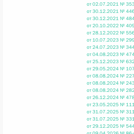
Министров Киргизской Республики о прав
от 02.07.2021 № 353
по вопросам внутренних дел и миграции 
от 30.12.2021 № 446
26 июля 2026 года
от 30.12.2021 № 484
от 20.10.2022 № 409
от 28.12.2022 № 556
от 10.07.2023 № 299
Федеральный закон от 26.07.2026
от 24.07.2023 № 344
от 04.08.2023 № 474
О внесении изменений в Кодекс внутренн
от 25.12.2023 № 632
Федерального закона «Об обеспечении ед
от 29.05.2024 № 107
26 июля 2026 года
от 08.08.2024 № 227
от 08.08.2024 № 243
от 08.08.2024 № 282
от 26.12.2024 № 478
Федеральный закон от 26.07.2026
от 23.05.2025 № 111
О внесении изменений в Кодекс Российс
от 31.07.2025 № 311
от 31.07.2025 № 331
26 июля 2026 года
от 29.12.2025 № 544
от 09.04.2026 № 86-