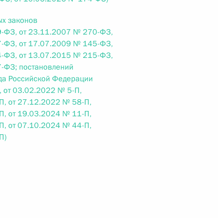
ых законов
 г. № 266-ФЗ
-ФЗ, от 23.11.2007 № 270-ФЗ,
 Российской Федерации «О защите прав потребителей»
-ФЗ, от 17.07.2009 № 145-ФЗ,
-ФЗ, от 13.07.2015 № 215-ФЗ,
7-ФЗ; постановлений
да Российской Федерации
, от 03.02.2022 № 5-П,
 г. № 247-ФЗ
П, от 27.12.2022 № 58-П,
П, от 19.03.2024 № 11-П,
екса Российской Федерации об административных
П, от 07.10.2024 № 44-П,
П)
 г. № 245-ФЗ
ельством Российской Федерации и Правительством
сфере деятельности с драгоценными металлами,