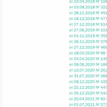
от 23.04.2018 № 106
от 03.08.2018 № 322
Федеральный закон от 26.07.2026
от 28.11.2018 № 451
О внесении изменений в статью 13–2 Фед
от 18.12.2018 № 473
и признании утратившим силу пункта 1 ча
от 27.12.2018 № 514
изменений в Федеральный закон „Об акта
от 27.06.2019 № 151
26 июля 2026 года
от 04.11.2019 № 359
от 26.11.2019 № 378
от 27.12.2019 № 469
от 18.03.2020 № 66-
Федеральный закон от 26.07.2026
от 24.04.2020 № 149
от 08.06.2020 № 166
О внесении изменения в статью 10 Федер
от 13.07.2020 № 202
26 июля 2026 года
от 31.07.2020 № 268
от 08.12.2020 № 429
от 22.12.2020 № 447
от 30.12.2020 № 542
Федеральный закон от 26.07.2026
от 20.04.2021 № 92-
О ратификации Соглашения между Правит
от 01.07.2021 № 273