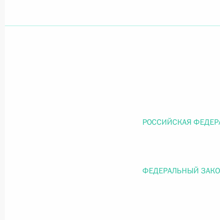
Официальный портал правовой информации
prav
26 июля 2026 года
Федеральный закон от 26.07.2026
РОССИЙСКАЯ ФЕДЕР
О внесении изменений в статью 11 Федера
Федерального закона «Об образовании в
26 июля 2026 года
ФЕДЕРАЛЬНЫЙ ЗАК
Федеральный закон от 26.07.2026