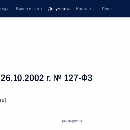
ктура
Видео и фото
Документы
Контакты
Поиск
 документов
Справка
Конституция России
 26.10.2002 г. № 127-ФЗ
ве)
pravo.gov.ru
дата принятия