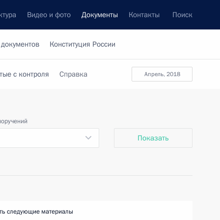
ктура
Видео и фото
Документы
Контакты
Поиск
 документов
Конституция России
тые с контроля
Справка
апрель, 2018
поручений
Показать
ть следующие материалы