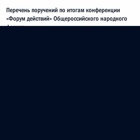
Перечень поручений по итогам конференции
«Форум действий» Общероссийского народного
фронта
17 января 2014 года, 19:00
24 поручения
15 января 2014 года, среда
Перечень поручений по итогам заседания Совета
по науке и образованию
15 января 2014 года, 21:00
8 поручений
14 января 2014 года, вторник