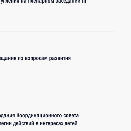
упления на пленарном заседании III
ещания по вопросам развития
едания Координационного совета
егии действий в интересах детей