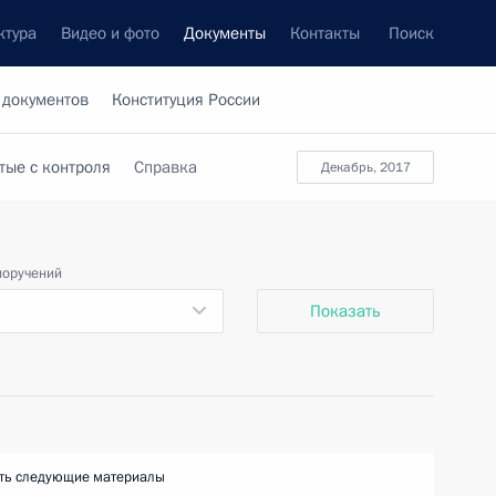
ктура
Видео и фото
Документы
Контакты
Поиск
 документов
Конституция России
тые с контроля
Справка
декабрь, 2017
поручений
Показать
ть следующие материалы