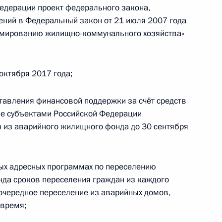
едерации проект федерального закона,
ний в Федеральный закон от 21 июля 2007 года
рмированию жилищно-коммунального хозяйства»
октября 2017 года;
ещания о перспективах развития космической
тавления финансовой поддержки за счёт средств
е субъектами Российской Федерации
 из аварийного жилищного фонда до 30 сентября
ых адресных программах по переселению
едания президиума Государственного совета
нда сроков переселения граждан из каждого
очередное переселение из аварийных домов,
 время;