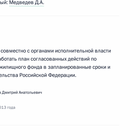
ный:
Медведев Д.А.
седания Совета по межнациональным
совместно с органами исполнительной власти
ботать план согласованных действий по
жилищного фонда в запланированные сроки и
ельства Российской Федерации.
едания Совета по реализации приоритетных
олитике
 Дмитрий Анатольевич
013 года
ещания по вопросам улучшения качества услуг