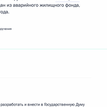
ан из аварийного жилищного фонда,
ода.
вещания по экономическим вопросам
оручения
емьер-министру Дмитрию Медведеву
разработать и внести в Государственную Думу
едания Совета по науке и образованию