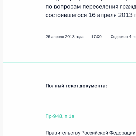
по вопросам переселения гражд
состоявшегося 16 апреля 2013 г
11 июня 2013 года, вторник
Перечень поручений по итогам со
26 апреля 2013 года
17:00
Содержит 4 п
11 июня 2013 года, 12:00
4 поручения
23 мая 2013 года, четверг
Президент подписал поручение пр
Полный текст документа:
23 мая 2013 года, 14:00
Пр-948, п.1а
17 мая 2013 года, пятница
Правительству Российской Федерации 
Перечень поручений по итогам зас