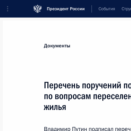
Президент России
События
Стру
Новости
Поручения Президента
Банк
Все поручения
Ближайшие сроки
Сня
Документы
Ответственные лица, организации или тематика 
Все поручения
Перечень поручений п
по вопросам переселе
жилья
Показа
Владимир Путин подписал переч