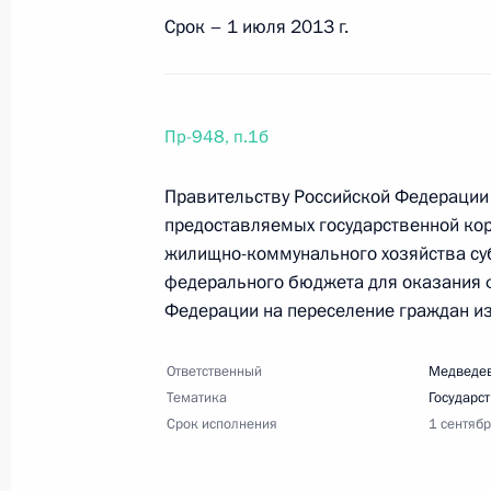
фронта на тему «Строительство со
Срок – 1 июля 2013 г.
18 апреля 2013 года, 17:00
21 поручение
Пр-948, п.1б
4 апреля 2013 года, четверг
Правительству Российской Федерации
Перечень поручений по итогам зас
предоставляемых государственной ко
культуры и спорта
жилищно-коммунального хозяйства су
4 апреля 2013 года, 19:45
6 поручений
федерального бюджета для оказания 
Федерации на переселение граждан и
Ответственный
Медведев
Перечень поручений по итогам вст
Тематика
Государс
и специалистами в области физичес
Срок исполнения
1 сентяб
4 апреля 2013 года, 19:00
10 поручений