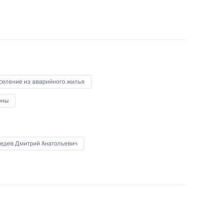
едания Комиссии по мониторингу достижения
ономического развития России
селение из аварийного жилья
оны
едев Дмитрий Анатольевич
едания Государственного совета