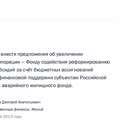
циальной справедливости»
 внести предложения об увеличении
едания Совета по развитию физической
рпорации – Фонду содействия реформированию
бсидий за счёт бюджетных ассигнований
финансовой поддержки субъектам Российской
з аварийного жилищного фонда.
 Дмитрий Анатольевич
речи с тренерами, спортсменами
твенные финансы
,
Жильё
кой культуры и спорта
ря 2013 года