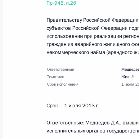
Пр-948, п.2б
ЖКХ
21 февраля 2013 года, 12:30
8 поручений
Правительству Российской Федерации 
субъектов Российской Федерации подг
использовании при реализации регио
граждан из аварийного жилищного фо
19 февраля 2013 года, вторник
некоммерческого найма (арендного жи
Перечень поручений по итогам зас
самоуправления
Ответственный
Медведев
Тематика
Жильё
19 февраля 2013 года, 12:50
9 поручений
Срок исполнения
1 июля 2
18 февраля 2013 года, понедельни
Срок – 1 июля 2013 г.
Перечень поручений по итогам зас
Ответственные: Медведев Д.А., высши
по реализации Национальной страт
исполнительных органов государствен
18 февраля 2013 года, 10:30
6 поручений