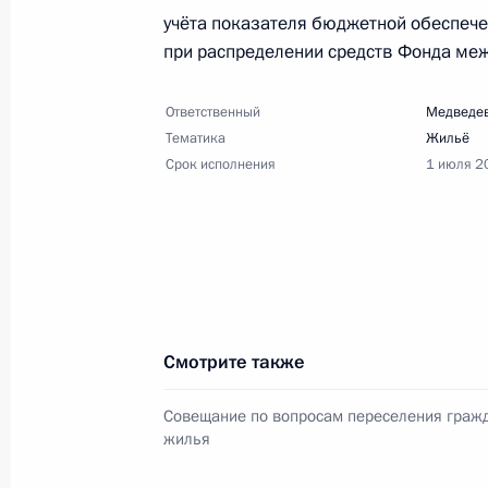
учёта показателя бюджетной обеспече
30 апреля 2013 года, вторник
при распределении средств Фонда ме
Перечень поручений по итогам «П
Ответственный
Медведев
30 апреля 2013 года, 10:00
22 поручения
Тематика
Жильё
Срок исполнения
1 июля 2
26 апреля 2013 года, пятница
Перечень поручений по итогам сов
из аварийного жилья
26 апреля 2013 года, 17:00
4 поручения
Смотрите также
Совещание по вопросам переселения гражд
18 апреля 2013 года, четверг
жилья
Перечень поручений по итогам пе