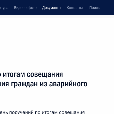
ктура
Видео и фото
Документы
Контакты
Поиск
 документов
Конституция России
тые с контроля
Справка
июнь, 2013
поручений
Показать
о итогам совещания
ния граждан из аварийного
ть следующие материалы
ень поручений по итогам
совещания