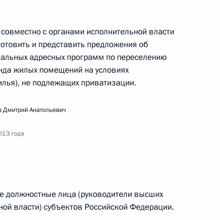
совместно с органами исполнительной власти
отовить и представить предложения об
нальных адресных программ по переселению
нда жилых помещений на условиях
лья), не подлежащих приватизации.
едания Совета по развитию местного
 Дмитрий Анатольевич
013 года
к
едания Координационного совета
е должностные лица (руководители высших
егии действий в интересах детей
ной власти) субъектов Российской Федерации.