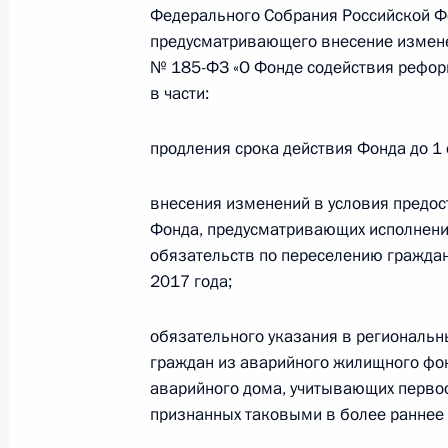
Федерального Собрания Российской Ф
17 мая 2013 года, 14:00
10 поручений
предусматривающего внесение измене
№ 185-ФЗ «О Фонде содействия рефо
в части:
8 мая 2013 года, среда
продления срока действия Фонда до 1 
Перечень поручений по итогам сов
отрасли в России
внесения изменений в условия предос
8 мая 2013 года, 10:20
7 поручений
Фонда, предусматривающих исполнени
обязательств по переселению граждан
2017 года;
7 мая 2013 года, вторник
обязательного указания в региональн
Перечень поручений по итогам зас
граждан из аварийного жилищного фо
аварийного дома, учитывающих перво
7 мая 2013 года, 12:50
28 поручений
признанных таковыми в более раннее