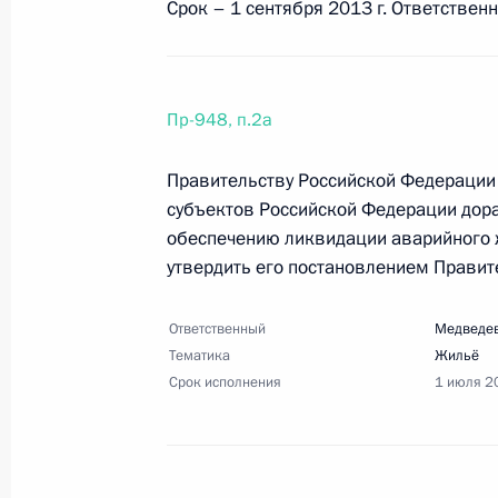
Срок – 1 сентября 2013 г. Ответствен
17 марта 2013 года, воскресенье
Перечень поручений по итогам за
Пр-948, п.2а
отношениям
17 марта 2013 года, 18:00
12 поручений
Правительству Российской Федерации 
субъектов Российской Федерации дора
обеспечению ликвидации аварийного 
утвердить его постановлением Правит
Перечень поручений по итогам зас
нацпроектов и демографической п
Ответственный
Медведев
17 марта 2013 года, 17:00
13 поручений
Тематика
Жильё
Срок исполнения
1 июля 2
21 февраля 2013 года, четверг
Перечень поручений по итогам сов