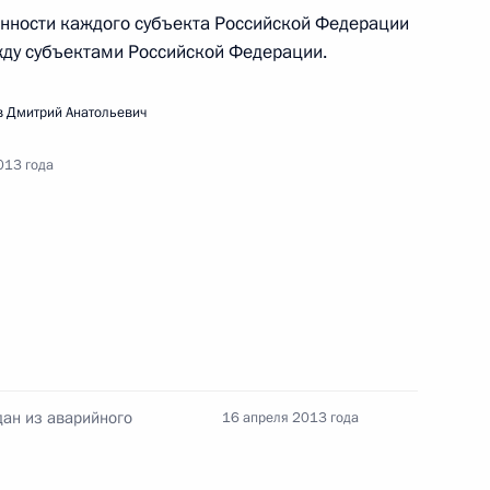
нности каждого субъекта Российской Федерации
жду субъектами Российской Федерации.
рямой линии с Владимиром Путиным»
 Дмитрий Анатольевич
013 года
ещания по вопросам переселения граждан
ан из аварийного
16 апреля 2013 года
рвой конференции Общероссийского народного