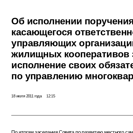
Об исполнении поручения
касающегося ответственн
управляющих организаци
жилищных кооперативов 
исполнение своих обязат
по управлению многоква
18 июля 2011 года
12:15
По итогам
заседания
Совета по развитию местного сам