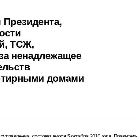
 Президента,
ости
й, ТСЖ,
за ненадлежащее
ельств
ртирными домами
оуправления, состоявшегося 5 октября 2010 года, Правител