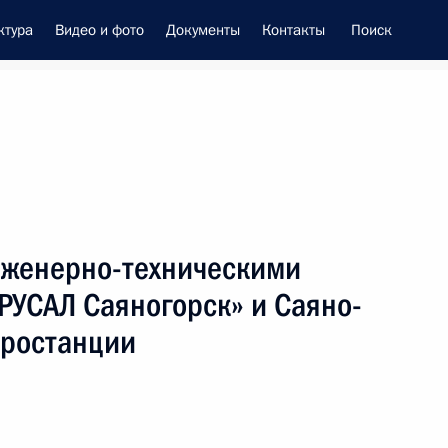
ктура
Видео и фото
Документы
Контакты
Поиск
енно-Морского Флота
инженерно-техническими
 Совета Безопасности
РУСАЛ Саяногорск» и Саяно-
тростанции