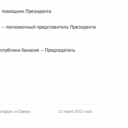
ической карте
 помощник Президента
– полномочный представитель Президента
ссии
спублики Хакасия – Председатель
Мария Львова-Белова
посетила Свердловскую
область
17 июля 2026 года, 18:00
горск» и Саяно-
11 марта 2011 года