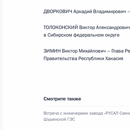
События и поездки на географ
ДВОРКОВИЧ Аркадий Владимирович –
ТОЛОКОНСКИЙ Виктор Александрович 
в Сибирском федеральном округе
Администрация Президента Ро
ЗИМИН Виктор Михайлович – Глава Ре
Правительства Республики Хакасия
Руслан Эдельгериев посетил
Азербайджан
Смотрите также
23 июля 2026 года, 19:00
Встреча с инженерами завода «РУСАЛ Саяно
Шушенской ГЭС