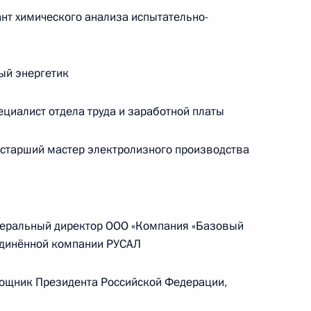
т химического анализа испытательно-
Телефонный разговор
с Президентом ОАЭ Мухаммедом Бен
Заидом Аль Нахайяном
ый энергетик
7 августа 2026 года, 12:50
иалист отдела труда и заработной платы
тарший мастер электролизного производства
ом
Обращение к участникам VIII
Российско-Киргизского
экономического форума и XII
Российско-Киргизской
еральный директор ООО «Компания «Базовый
межрегиональной конференции
единённой компании РУСАЛ
6 августа 2026 года, 09:00
ощник Президента Российской Федерации,