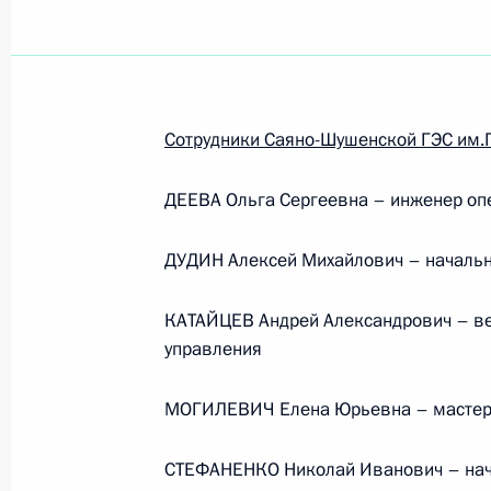
Сотрудники Саяно-Шушенской ГЭС им.
ДЕЕВА Ольга Сергеевна – инженер оп
ДУДИН Алексей Михайлович – начальн
КАТАЙЦЕВ Андрей Александрович – ве
управления
МОГИЛЕВИЧ Елена Юрьевна – мастер 
Рабочая встреча с вице-
СТЕФАНЕНКО Николай Иванович – нача
премьером – полпредом