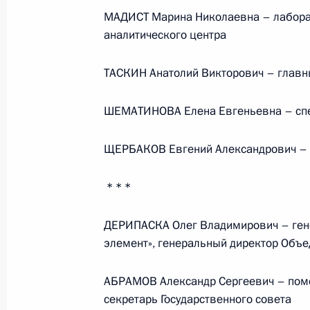
МАДИСТ Марина Николаевна – лаборан
Поздравление с Днём строителя
аналитического центра
ТАСКИН Анатолий Викторович – главн
9 августа 2026 года, 00:00
ШЕМАТИНОВА Елена Евгеньевна – спец
ЩЕРБАКОВ Евгений Александрович – с
Телефонный разговор с командир
76-й гвардейской десантно-
* * *
штурмовой дивизии ВДВ гвардии
полковником Абдулазизом
ДЕРИПАСКА Олег Владимирович – ген
Шихабидовым
элемент», генеральный директор Объ
6 августа 2026 года, 20:50
АБРАМОВ Александр Сергеевич – пом
секретарь Государственного совета