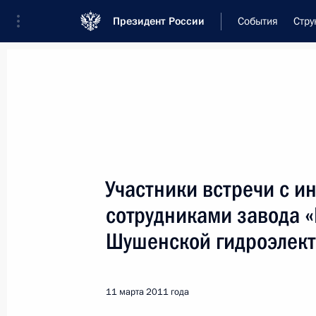
Президент России
События
Стру
Встреча с военнослужащими Во
26 июля 2026 года
Участники встречи с 
Совещание с членами
сотрудниками завода «
2 дня
назад
Шушенской гидроэлек
11 марта 2011 года