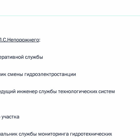
П.С.Непорожнего
:
еративной службы
ик смены гидроэлектростанции
дущий инженер службы технологических систем
участка
Встреча с Председателем
льник службы мониторинга гидротехнических
Центризбиркома Эллой