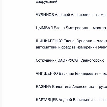
сооружений
Президента в ДФО Юрием
Трутневым
ЧУДИНОВ Алексей Алексеевич– замест
6 августа 2026 года, 13:45
ЦЫМБАЛ Елена Дмитриевна – мастер 
ШИНКАРЕНКО Елена Юрьевна – электр
автоматики и средств измерений элек
Сотрудники ОАО «РУСАЛ Саяногорск»
:
АНИЩЕНКО Василий Геннадьевич – тех
КАЗИНА Валентина Алексеевна – руко
Президент России
КАРТАВЦЕВ Андрей Васильевич – нача