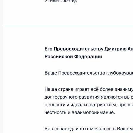
21 июля 2009 года
Его Превосходительству Дмитрию А
Российской Федерации
Ваше Превосходительство глубокоува
Наша страна играет всё более значим
долгосрочного развития являются вы
ценности и идеалы: патриотизм, крепк
честность и взаимопонимание.
Как справедливо отмечалось в Вашем
Встреча с руководством