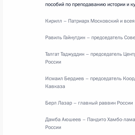
пособий по преподаванию истории и к
События и поездки на географ
Кирилл – Патриарх Московский и всея
Равиль Гайнутдин – председатель Сов
Администрация Президента Ро
Талгат Таджуддин – председатель Цен
России
Исмаил Бердиев – председатель Коор
Руслан Эдельгериев посетил
Кавказа
Азербайджан
Берл Лазар – главный раввин России
Дамба Аюшеев – Пандито Хамбо-лама,
России