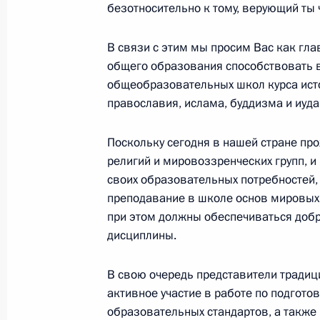
безотносительно к тому, верующий ты
Телефонный разговор с командир
В связи с этим мы просим Вас как гла
76-й гвардейской десантно-
общего образования способствовать 
штурмовой дивизии ВДВ гвардии
общеобразовательных школ курса исто
полковником Абдулазизом
православия, ислама, буддизма и иуд
Шихабидовым
Поскольку сегодня в нашей стране пр
6 августа 2026 года, 20:50
религий и мировоззренческих групп, 
своих образовательных потребностей,
преподавание в школе основ мировых р
Встреча с председателем Союза
при этом должны обеспечиваться добр
театральных деятелей России
дисциплины.
Владимиром Машковым
В свою очередь представители традиц
5 августа 2026 года, 19:00
активное участие в работе по подгот
образовательных стандартов, а также