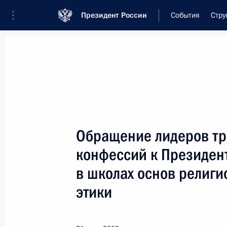
Президент России
События
Стру
Встреча с военнослужащими Во
26 июля 2026 года
Обращение лидеров тр
Рабочая встреча с ви
конфессий к Президен
Президента в ДФО Юр
в школах основ религи
18 часов
назад
этики