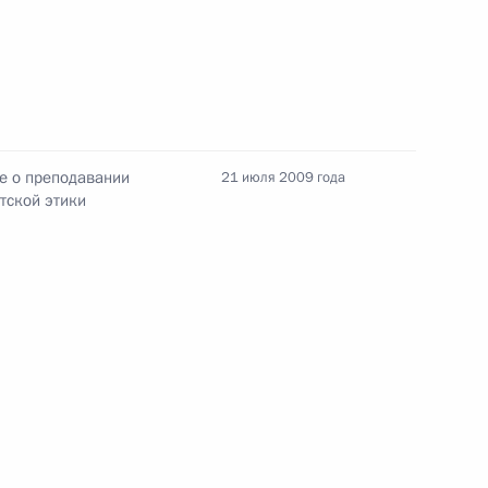
в неудовлетворительном
состоянии
14 июля 2026 года, 15:00
е о преподавании
21 июля 2009 года
тской этики
Представлен доклад о деятельности
Уполномоченного по правам