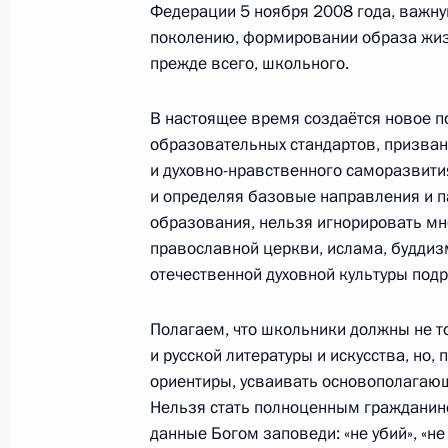
Федерации 5 ноября 2008 года, важну
Министерства обороны
поколению, формировании образа жизн
прежде всего, школьного.
5 августа 2026 года, 12:40
В настоящее время создаётся новое 
образовательных стандартов, призва
и духовно-нравственного саморазвити
и определяя базовые направления и 
образования, нельзя игнорировать мн
православной церкви, ислама, буддиз
отечественной духовной культуры по
Полагаем, что школьники должны не 
и русской литературы и искусства, но,
ориентиры, усваивать основополагаю
Нельзя стать полноценным гражданино
Президент России
данные Богом заповеди: «не убий», «не