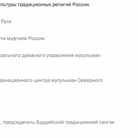
ультуры традиционных религий России.
ической карте
 Руси
ета муфтиев России
ссии
трального духовного управления мусульман
динационного центра мусульман Северного
Заседание межведомственной
рабочей группы
по повышению эффективности
сохранения объектов
 председатель Буддийской традиционной сангхи
культурного наследия,
находящихся