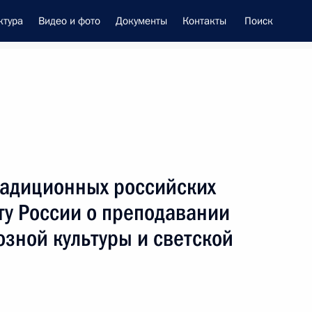
ктура
Видео и фото
Документы
Контакты
Поиск
енно-Морского Флота
адиционных российских
це-премьером – полпредом
ту России о преподавании
ием Трутневым
озной культуры и светской