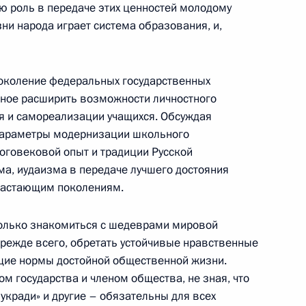
ю роль в передаче этих ценностей молодому
Центризбиркома Эллой
и народа играет система образования, и,
Памфиловой
5 августа 2026 года, 18:15
поколение федеральных государственных
нное расширить возможности личностного
я и самореализации учащихся. Обсуждая
параметры модернизации школьного
оговековой опыт и традиции Русской
ма, иудаизма в передаче лучшего достояния
драстающим поколениям.
только знакомиться с шедеврами мировой
 прежде всего, обретать устойчивые нравственные
щие нормы достойной общественной жизни.
м государства и членом общества, не зная, что
 укради» и другие – обязательны для всех