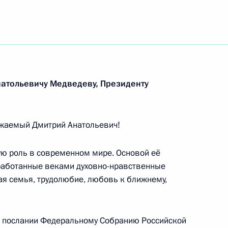
натольевичу Медведеву,
Президенту
жаемый Дмитрий Анатольевич!
ую роль в современном мире. Основой её
работанные веками духовно-нравственные
ая семья, трудолюбие, любовь к ближнему,
 послании Федеральному Собранию Российской
Встреча с Председателем