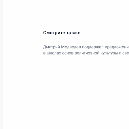
23 июля 2026 года, 19:00
Смотрите также
Дмитрий Медведев поддержал предложени
в школах основ религиозной культуры и све
В России во исполнение поручения
Президента появится единый