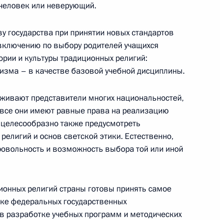
 человек или неверующий.
ом
Обращение к участникам VIII
ву государства при принятии новых стандартов
Российско-Киргизского
включению по выбору родителей учащихся
экономического форума и XII
рии и культуры традиционных религий:
Российско-Киргизской
аизма – в качестве базовой учебной дисциплины.
межрегиональной конференции
оживают представители многих национальностей,
6 августа 2026 года, 09:00
и все они имеют равные права на реализацию
 целесообразно также предусмотреть
елигий и основ светской этики. Естественно,
Встреча с врио губернатора
овольность и возможность выбора той или иной
Белгородской области Александром
Шуваевым
ионных религий страны готовы принять самое
5 августа 2026 года, 16:40
овке федеральных государственных
 в разработке учебных программ и методических