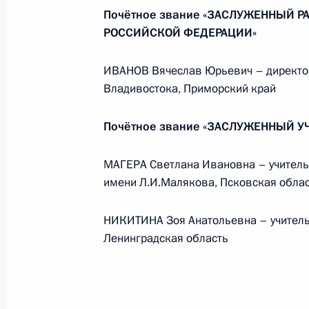
Почётное звание «ЗАСЛУЖЕННЫЙ 
Министерства обороны
РОССИЙСКОЙ ФЕДЕРАЦИИ»
5 августа 2026 года, 12:40
ИВАНОВ Вячеслав Юрьевич – директор
Владивостока, Приморский край
Почётное звание «ЗАСЛУЖЕННЫЙ 
МАГЕРА Светлана Ивановна – учител
имени Л.И.Малякова, Псковская обла
НИКИТИНА Зоя Анатольевна – учител
Ленинградская область
Президент России