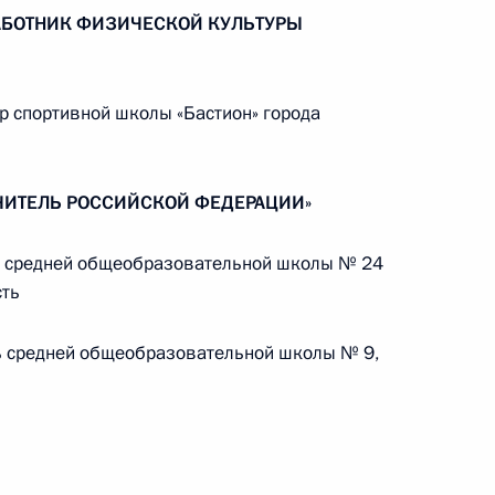
РАБОТНИК ФИЗИЧЕСКОЙ КУЛЬТУРЫ
Центризбиркома Эллой
Памфиловой
5 августа 2026 года, 18:15
 спортивной школы «Бастион» города
УЧИТЕЛЬ РОССИЙСКОЙ ФЕДЕРАЦИИ»
ь средней общеобразовательной школы № 24
сть
ь средней общеобразовательной школы № 9,