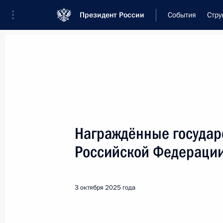
Президент России
События
Стру
Встреча с военнослужащими Во
26 июля 2026 года
Награждённые госуда
Рабочая встреча с ви
Российской Федераци
Президента в ДФО Юр
1 день
назад
3 октября 2025 года