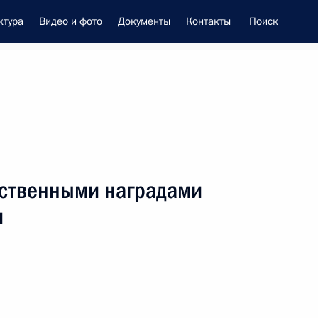
ктура
Видео и фото
Документы
Контакты
Поиск
енно-Морского Флота
рственными наградами
це-премьером – полпредом
и
ием Трутневым