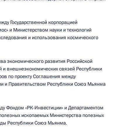
Телефонный разговор с командиром
жду Государственной корпорацией
ен
76-й гвардейской десантно-
ос» и Министерством науки и технологий
штурмовой дивизии ВДВ гвардии
сследования и использования космического
полковником Абдулазизом
Шихабидовым
6 августа 2026 года, 20:50
тва экономического развития Российской
й и внешнеэкономических связей Республики
ов по проекту Соглашения между
Встреча с председателем Союза
ии и Правительством Республики Союз Мьянма
театральных деятелей России
Владимиром Машковым
жду Фондом «РК-Инвестиции» и Департаментом
 полезных ископаемых Министерства полезных
еды Республики Союз Мьянма.
5 августа 2026 года, 19:00