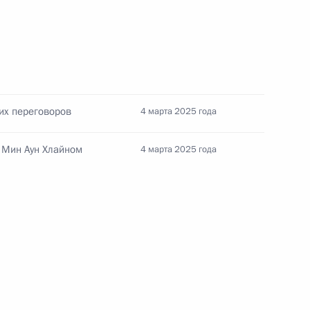
ической карте
их переговоров
4 марта 2025 года
 Мин Аун Хлайном
4 марта 2025 года
ссии
Мария Львова-Белова
посетила Свердловскую
область
17 июля 2026 года, 18:00