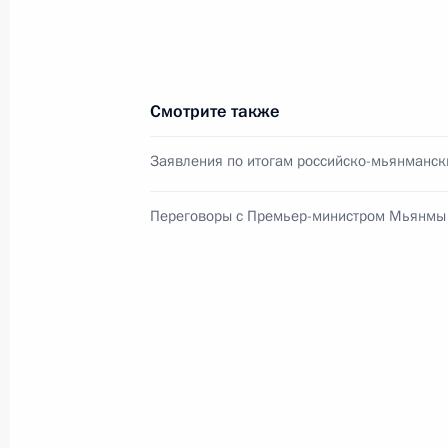
События и поездки на географ
Смотрите также
Заявления по итогам российско-мьянманск
Переговоры с Премьер-министром Мьянмы
Администрация Президента Ро
Руслан Эдельгериев посетил
Азербайджан
23 июля 2026 года, 19:00