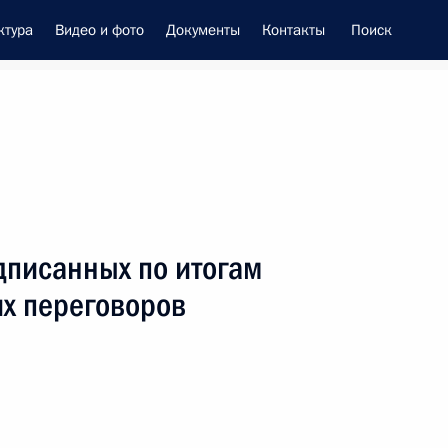
ктура
Видео и фото
Документы
Контакты
Поиск
енно-Морского Флота
дписанных по итогам
 Совета Безопасности
х переговоров