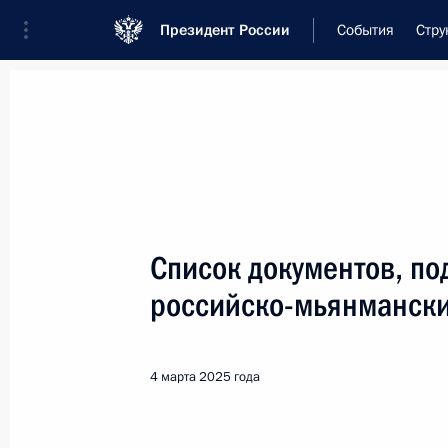
Президент России
События
Стру
Встреча с военнослужащими Во
26 июля 2026 года
Список документов, по
Совещание с членами
российско-мьянмански
16 часов
назад
4 марта 2025 года