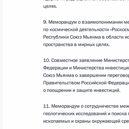
целях.
Телефонный разговор
9. Меморандум о взаимопонимании ме
с Президентом ОАЭ Мухаммедом Б
по космической деятельности «Роскосм
Заидом Аль Нахайяном
Республики Союз Мьянма в области и
пространства в мирных целях.
7 августа 2026 года, 12:50
10. Совместное заявление Министерс
Федерации и Министерства инвестици
Союз Мьянма о завершении переговор
Обращение к участникам VIII
Правительством Российской Федерац
Российско-Киргизского
о поощрении и защите инвестиций.
экономического форума и XII
Российско-Киргизской
11. Меморандум о сотрудничестве ме
межрегиональной конференции
геологических исследований и поиска
ископаемых и охраны окружающей ср
6 августа 2026 года, 09:00