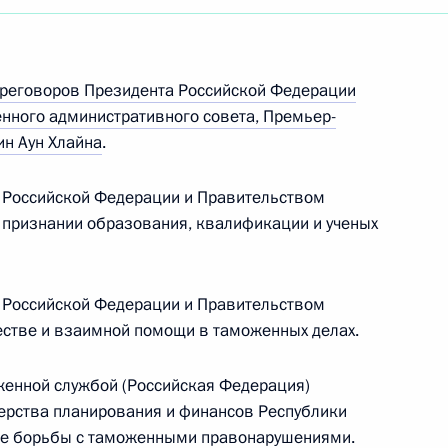
ереговоров Президента Российской Федерации
енного административного совета, Премьер-
н Аун Хлайна
.
 Российской Федерации и Правительством
признании образования, квалификации и ученых
 Российской Федерации и Правительством
естве и взаимной помощи в таможенных делах.
женной службой (Российская Федерация)
Встреча с Председателем
рства планирования и финансов Республики
Центризбиркома Эллой
ре борьбы с таможенными правонарушениями.