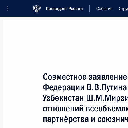
Президент России
События
Стру
Встреча с военнослужащими Во
26 июля 2026 года
Совместное заявление
Совещание с членами
Федерации В.В.Путина
20 часов
назад
Узбекистан Ш.М.Мирзи
отношений всеобъемлю
партнёрства и союзни