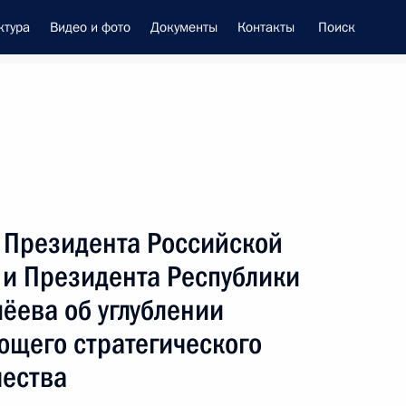
ктура
Видео и фото
Документы
Контакты
Поиск
енно-Морского Флота
 Президента Российской
 Совета Безопасности
 и Президента Республики
ёева об углублении
щего стратегического
чества