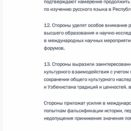
подтверждают намерение продолжить
по повышению устойчивости
по изучению русского языка в Респуб­
экономики и поддержке
граждан в условиях санкций
12. Стороны уделят особое внимание 
GOVERNMENT.RU
высшего образования и научно-исслед
в международных научных мероприяти
форумов.
Отправить письмо Президенту
13. Стороны выразили заинтересованн
культурного взаимодействия с учетом 
сохранении общего культурного насле
и Узбекистана традиций и ценностей, 
LETTERS.KREMLIN.RU
Разделы сайта
Информацион
Стороны приложат усилия в междунар
Президента
ресурсы
попыткам фальсификации истории, пер
России
Президента Ро
недопущения принижения значения поб
Правительство Российской
События
Президент России
Текущий ресурс