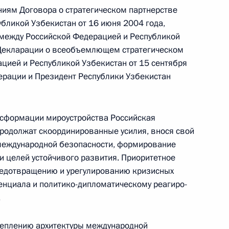
Памфиловой
иям Договора о стратегическом партнерстве
бликой Узбекистан от 16 июня 2004 года,
 между Российской Федерацией и Республикой
5 августа 2026 года, 18:15
и Декларации о всеобъемлющем стратегическом
цией и Республикой Узбекистан от 15 сентября
ерации и Президент Республики Узбекистан
нсформации мироустройства Российская
родолжат скоординированные усилия, внося свой
 международной безопасности, формирование
и целей устойчивого развития. Приоритетное
редотвращению и урегулированию кризисных
енциала и политико-дипломатическому реагиро­
.
реплению архитектуры международной