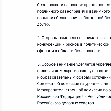
безопасности на основе принципов ее
подлинного равноправия и взаимного
Телефонный разговор
попытки обеспечения собственной безо
с Президентом ОАЭ Мухаммедом Б
других.
Заидом Аль Нахайяном
2. Стороны намерены принимать согл
конкуренции и рисков в политической,
7 августа 2026 года, 12:50
сферах и в области безопасности.
3. Особое внимание уделяется укрепл
Обращение к участникам VIII
включая их межрегиональную составл
и образовательным сферам сотрудниче
Российско-Киргизского
Совместной комиссии на уровне глав п
экономического форума и XII
Межправительственной комиссии по э
Российско-Киргизской
Российской Федерацией и Республикой
межрегиональной конференции
Российского деловых советов.
6 августа 2026 года, 09:00