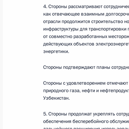
4. Стороны рассматривают сотрудниче
как отвечающее взаимным долгосрочн
События и поездки на географ
отрасли продолжится строительство н
инфраструктуры для транспортировки п
от совместно разработанных месторо
действующих объектов электроэнерге
энергетики.
Администрация Президента Ро
Стороны подтверждают планы сотрудни
Стороны с удовлетворением отмечают 
природного газа, нефти и нефтепроду
Руслан Эдельгериев посетил
Узбекистан.
Азербайджан
5. Стороны продолжат укреплять сотру
обеспечения бесперебойного обслужи
23 июля 2026 года, 19:00
дальнейшего расширения использован