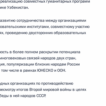
 реализацию совместных гуманитарных программ
Федерации
лике Узбекистан.
развитию сотрудничества между организациями
CONSTITUTION.KREMLIN.RU
овательскими институтами, совместному участию
ях, проведению двусторонних образовательных
Официальный портал
ость в более полном раскрытии потенциала
правовой информации
многовековых связей народов двух стран,
дия, популяризации близких народам России
в том числе в рамках ЮНЕСКО и ООН.
PRAVO.GOV.RU
ные
Официальные
Правовая и
одных организациях по противодействию
сетевые ресурсы
техническая
есмотру итогов Второй мировой войны в целях
ссии
Президента России
информация
еды в ней народов СССР.
Совет Федерации
MAX
О портале