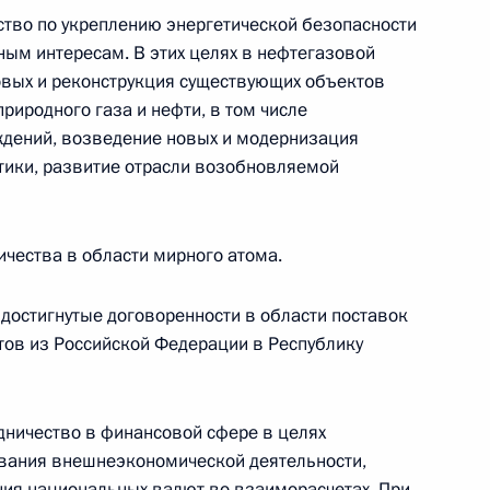
ство по укреплению энергетической безопасности
ым интересам. В этих целях в нефтегазовой
ической карте
овых и реконструкция существующих объектов
риродного газа и нефти, в том числе
ждений, возведение новых и модернизация
тики, развитие отрасли возобновляемой
ссии
чества в области мирного атома.
достигнутые договоренности в области поставок
ктов из Российской Федерации в Республику
Мария Львова-Белова
посетила Свердловскую
область
дничество в финансовой сфере в целях
вания внешнеэкономической деятельности,
17 июля 2026 года, 18:00
ия национальных валют во взаиморасчетах. При