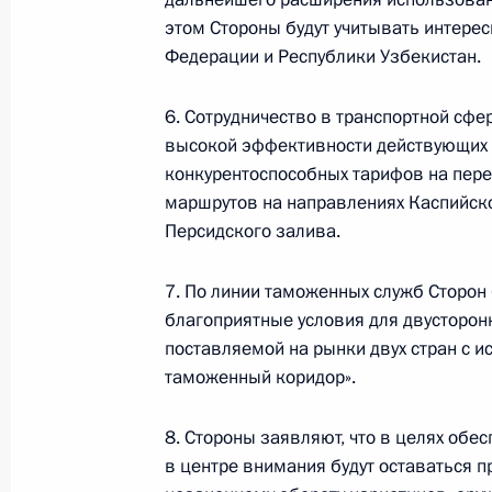
этом Стороны будут учитывать интере
Федерации и Республики Узбекистан.
6. Сотрудничество в транспортной сфе
высокой эффективности действующих 
конкурентоспособных тарифов на пере
маршрутов на направлениях Каспийско
Персидского залива.
7. По линии таможенных служб Сторон
благоприятные условия для двусторон
В России во исполнение поручения
поставляемой на рынки двух стран с 
Президента появится единый
таможенный коридор».
научно-методический центр
по продвижению русского языка
8. Стороны заявляют, что в целях обес
за рубежом
в центре внимания будут оставаться п
14 июля 2026 года, 16:00