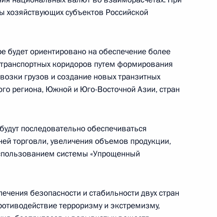
сы хозяйствующих субъектов Российской
ре будет ориентировано на обеспечение более
транспортных коридоров путем формирования
возки грузов и создание новых транзитных
го региона, Южной и Юго-Восточной Азии, стран
 будут последовательно обеспечиваться
ней торговли, увеличения объемов продукции,
Заседание межведомственной
использо­ванием системы «Упрощенный
рабочей группы по повышению
эффективности сохранения объектов
культурного наследия, находящихся
печения безопасности и стабильности двух стран
в неудовлетворительном состоянии
ротиводействие терроризму и экстремизму,
14 июля 2026 года, 15:00