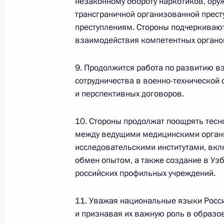
незаконному обороту наркотиков, ору
трансграничной организованной прест
преступлениям. Стороны подчеркивают
взаимодействия компетентных органов
Семинар-совещание по развитию
экосистем цифровой экономики
9. Продолжится работа по развитию в
и цифровых платформ
сотрудничества в военно-технической
9 июля 2026 года, 17:00
и перспективных договоров.
10. Стороны продолжат поощрять тесн
Комиссии и советы
при Презид
между ведущими медицинскими органи
исследовательскими институтами, вкл
обмен опытом, а также создание в Уз
российских профильных учреждений.
11. Уважая национальные языки Росс
и признавая их важную роль в образо
Меры Правительства