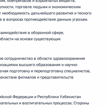
жия, боеприпасов и взрывчатых веществ,
упности, торговле людьми и экономическим
 необходимость дальнейшего развития и тесного
 в вопросах противодействия данным угрозам.
Российско-китайская встреча
заимодействия в оборонной сфере,
 области на основе существующих
8 июля 2026 года, 15:00
ое сотрудничество в области здравоохранения
енте России
зациями высшего образования и научно-
ючая подготовку и переподготовку специалистов,
бекистане филиалов и представительств
ийской Федерации и Республики Узбекистан
вательных и воспитательных процессах, Стороны
Конституция Российской