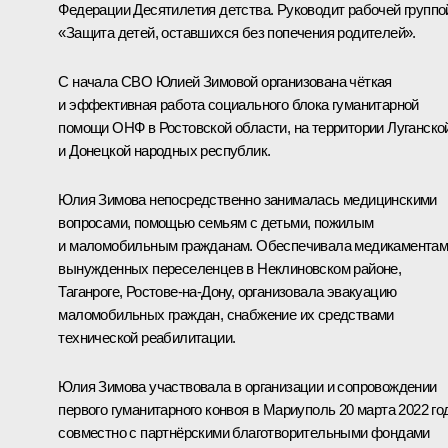
Федерации Десятилетия детства. Руководит рабочей группо
«Защита детей, оставшихся без попечения родителей».
С начала СВО Юлией Зимовой организована чёткая
и эффективная работа социального блока гуманитарной
помощи ОНФ в Ростовской области, на территории Луганско
и Донецкой народных республик.
Юлия Зимова непосредственно занималась медицинскими
вопросами, помощью семьям с детьми, пожилым
и маломобильным гражданам. Обеспечивала медикамента
вынужденных переселенцев в Неклиновском районе,
Таганроге, Ростове-на-Дону, организовала эвакуацию
маломобильных граждан, снабжение их средствами
технической реабилитации.
Юлия Зимова участвовала в организации и сопровождении
первого гуманитарного конвоя в Мариуполь 20 марта 2022 го
совместно с партнёрскими благотворительными фондами