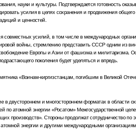
ания, науки и культуры. Подтверждается готовность оказы
ировать усилия в целях сохранения и продвижения общего и
адиций и ценностей.
 совместных усилий, в том числе в международных органи
ировой войны, стремлению представить СССР одним из ви
свобождение Европы и Азии от фашизма и милитаризма. Ос
одрастающего поколения будет уделяться и впредь.
мятника «Воинам-киргизстанцам, погибшим в Великой Отече
ие в двустороннем и многостороннем форматах в области о
ией по атомной энергии «Росатом» Межгосударственной цел
их производств». Стороны продолжат сотрудничество по э
 атомной энергии и другими международными организациям