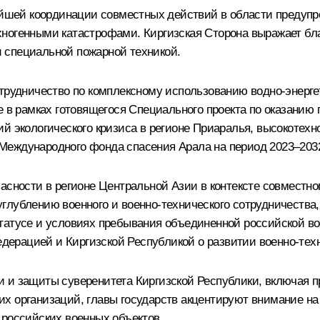
нейшей координации совместных действий в области преду
хногенными катастрофами. Киргизская Сторона выражает бл
 специальной пожарной техникой.
отрудничество по комплексному использованию водно-энерг
е в рамках готовящегося Специального проекта по оказанию
ий экологического кризиса в регионе Приаралья, высокотех
Международного фонда спасения Арала на период 2023–2032
пасности в регионе Центральной Азии в контексте совместн
глублению военного и военно-технического сотрудничества
татусе и условиях пребывания объединенной российской во
едерацией и Киргизской Республикой о развитии военно-техн
и и защиты суверенитета Киргизской Республики, включая 
х организаций, главы государств акцентируют внимание н
 российских военных объектов.