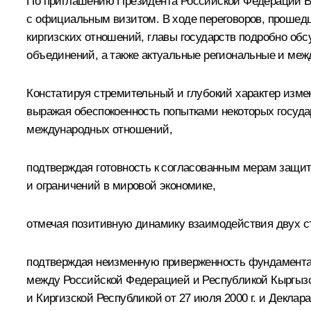
По приглашению Президента Российской Федерации В.
с официальным визитом. В ходе переговоров, прошедш
киргизских отношений, главы государств подробно об
объединений, а также актуальные региональные и ме
Констатируя стремительный и глубокий характер изме
выражая обеспокоенность попытками некоторых госуда
международных отношений,
подтверждая готовность к согласованным мерам защит
и ограничений в мировой экономике,
отмечая позитивную динамику взаимодействия двух стр
подтверждая неизменную приверженность фундаментал
между Российской Федерацией и Республикой Кыргызст
и Киргизской Республикой от 27 июля 2000 г. и Декла