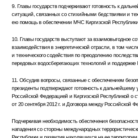
9. Главы государств подчеркивают готовность к даль
ситуаций, связанных со стихийными бедствиями и те
ею помощь в обеспечении МЧС Киргизской Республики
10. Главы государств выступают за взаимовыгодное с
взаимодействия в энергетической отрасли, в том числ
и технического содействия по преодолению последств
передовых водосберегающих технологий и поддержке 
11. Обсудив вопросы, связанные с обеспечением безо
президенты подтверждают готовность к дальнейшему у
Российской Федерацией и Киргизской Республикой о с
от 20 сентября 2012 г. и Договора между Российской Ф
Подчеркивая необходимость обеспечения безопасност
нападения со стороны международных террористически
Республики и развития находящихся на ее территории