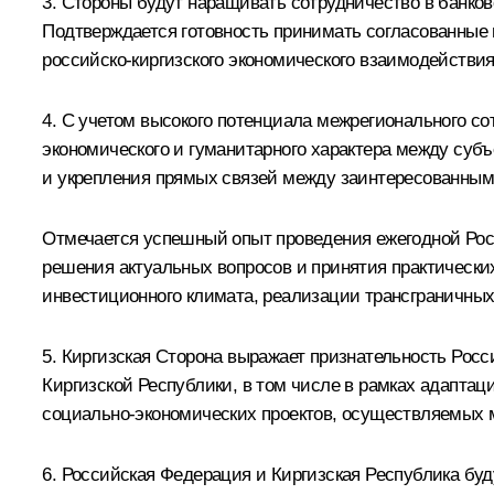
3. Стороны будут наращивать сотрудничество в банков
Подтверждается готовность принимать согласованные 
российско-киргизского экономического взаимодействия
4. С учетом высокого потенциала межрегионального с
экономического и гуманитарного характера между суб
и укрепления прямых связей между заинтересованны
Отмечается успешный опыт проведения ежегодной Рос
решения актуальных вопросов и принятия практическ
инвестиционного климата, реализации трансграничных
5. Киргизская Сторона выражает признательность Рос
Киргизской Республики, в том числе в рамках адаптац
социально-экономических проектов, осуществляемых 
6. Российская Федерация и Киргизская Республика буд