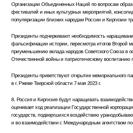
Организации Объединенных Наций по вопросам образов
фестивалей и иных культурных мероприятий, консолид
популяризации близких народам России и Киргизии тр
Президенты подчеркивают необходимость наращивания
фальсификации истории, пересмотра итогов Второй м
приуменьшению вклада народов Советского Союза в о
Отечественной войны и патриотическому воспитанию п
Президенты приветствуют открытие мемориального па
в г. Ржеве Тверской области 7 мая 2023 г.
8. Россия и Киргизия будут наращивать взаимодейств
оценивает ход реализации Государственной корпорац
государств, подвергшихся воздействию уранодобывающ
и во взаимодействии с Международным агентством по