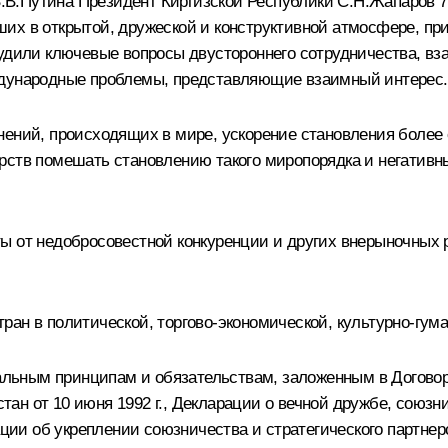
В.Путина Президент Киргизской Республики С.Н.Жапаров 7
их в открытой, дружеской и конструктивной атмосфере, пр
судили ключевые вопросы двустороннего сотрудничества, в
ждународные проблемы, представляющие взаимный интерес.
нений, происходящих в мире, ускорение становления более 
рств помешать становлению такого миропорядка и негатив
ы от недобросовестной конкуренции и других внерыночных 
ан в политической, торгово-экономической, культурно-гума
ьным принципам и обязательствам, заложенным в Договор
ан от 10 июня 1992 г., Декларации о вечной дружбе, союз
рации об укреплении союзничества и стратегического партн