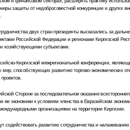
ском и финансовом секторах, расширять практику использов
меры защиты от недобросовестной конкуренции и других вн
.
отрудничества двух стран президенты высказались за дал
ъектами Российской Федерации и регионами Киргизской Рес
ми хозяйствующими субъектами.
сийско-Киргизской межрегиональной конференции, являющ
их мер, способствующих развитию торгово-экономических о
 проектов.
сийской Стороне за последовательное оказание всесторонне
ии ее экономики к условиям членства в Евразийском эконом
международными организациями на территории Киргизии.
ут содействовать развитию сотрудничества и налаживанию к