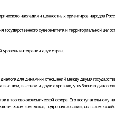
орического наследия и ценностных ориентиров народов Рос
я государственного суверенитета и территориальной целос
 уровень интеграции двух стран,
о диалога для динамики отношений между двумя государст
на высшем, высоком и других уровнях, углублению диалого
ства в торгово-экономической сфере. Его поступательному 
ргетическом комплексе, недропользовании, сельском хозяй