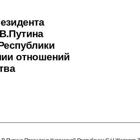
езидента
В.Путина
 Республики
нии отношений
тва