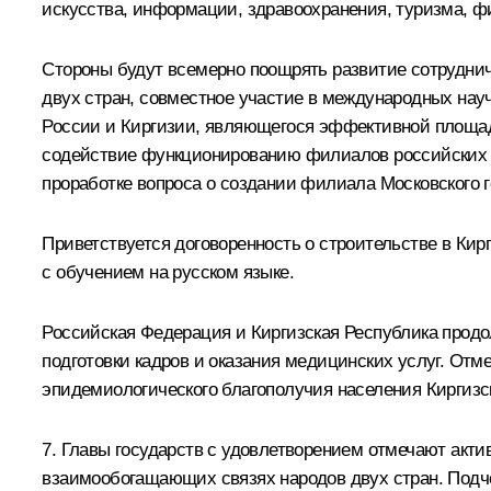
искусства, информации, здравоохранения, туризма, фи
Стороны будут всемерно поощрять развитие сотрудни
двух стран, совместное участие в международных науч
России и Киргизии, являющегося эффективной площад
содействие функционированию филиалов российских об
проработке вопроса о создании филиала Московского г
Приветствуется договоренность о строительстве в Ки
с обучением на русском языке.
Российская Федерация и Киргизская Республика прод
подготовки кадров и оказания медицинских услуг. От
эпидемиологического благополучия населения Киргизс
7. Главы государств с удовлетворением отмечают акти
взаимообогащающих связях народов двух стран. Подче