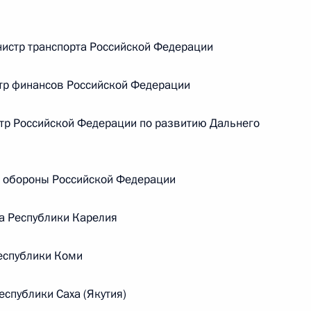
Встреча с председателем Союза
театральных деятелей России
истр транспорта Российской Федерации
Владимиром Машковым
тр финансов Российской Федерации
5 августа 2026 года, 19:00
р Российской Федерации по развитию Дальнего
Встреча с генеральным директором
 обороны Российской Федерации
компании «Алроса» Павлом
Маринычевым
а Республики Карелия
4 августа 2026 года, 14:10
еспублики Коми
спублики Саха (Якутия)
ической карте