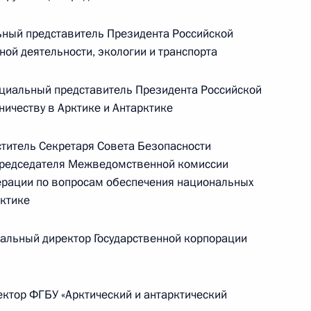
состоянии
14 июля 2026 года, 15:00
ный представитель Президента Российской
ой деятельности, экологии и транспорта
циальный представитель Президента Российской
ичеству в Арктике и Антарктике
титель Секретаря Совета Безопасности
председателя Межведомственной комиссии
ерации по вопросам обеспечения национальных
рктике
альный директор Государственной корпорации
Представлен доклад о деятельности
Уполномоченного по правам
ребёнка в 2025 году
ктор ФГБУ «Арктический и антарктический