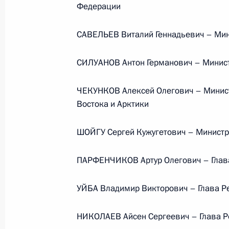
Федерации
Обращение к участникам VIII
Российско-Киргизского
САВЕЛЬЕВ Виталий Геннадьевич – Мин
экономического форума и XII
Российско-Киргизской
СИЛУАНОВ Антон Германович – Минис
межрегиональной конференции
6 августа 2026 года, 09:00
ЧЕКУНКОВ Алексей Олегович – Минист
Востока и Арктики
Телефонный разговор
ШОЙГУ Сергей Кужугетович – Министр
с Президентом Бразилии Луисом
Инасио Лулой да Силвой
ПАРФЕНЧИКОВ Артур Олегович – Глав
4 августа 2026 года, 17:30
УЙБА Владимир Викторович – Глава Р
НИКОЛАЕВ Айсен Сергеевич – Глава Ре
События и поездки на географ