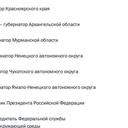
ор Красноярского края
губернатор Архангельской области
ссии
натор Мурманской области
натор Ненецкого автономного округа
Заседание межведомственной
тор Чукотского автономного округа
рабочей группы
по повышению эффективности
атор Ямало-Ненецкого автономного округа
сохранения объектов
культурного наследия,
ик Президента Российской Федерации
находящихся
одитель Федеральной службы
в неудовлетворительном
 окружающей среды