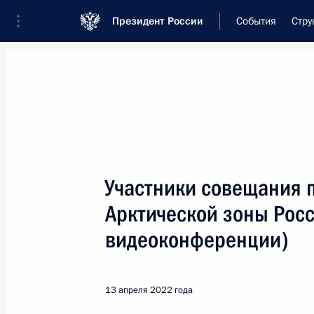
Президент России
События
Стру
Встреча с военнослужащими Во
26 июля 2026 года
Участники совещания п
Встреча с руководст
Арктической зоны Рос
1 день
назад
видеоконференции)
13 апреля 2022 года