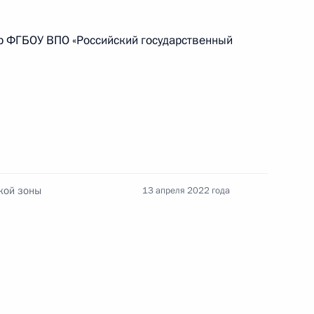
 ФГБОУ ВПО «Российский государственный
14 июля 2026 года, 10:00
Российско-китайская встреча
8 июля 2026 года, 15:00
кой зоны
13 апреля 2022 года
енте России