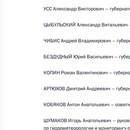
УСС Александр Викторович – губернат
ЦЫБУЛЬСКИЙ Александр Витальевич – 
Администрация Президента Ро
ЧИБИС Андрей Владимирович – губер
БЕЗДУДНЫЙ Юрий Васильевич – губер
Руслан Эдельгериев посетил
КОПИН Роман Валентинович – губерна
Азербайджан
АРТЮХОВ Дмитрий Андреевич – губерн
КОБЯКОВ Антон Анатольевич – советн
ШУМАКОВ Игорь Анатольевич – руков
по гидрометеорологии и мониторингу