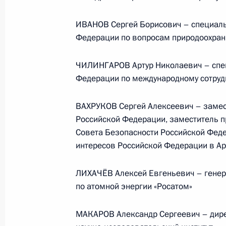
23 июля 2026 года, 19:00
ИВАНОВ Сергей Борисович – специаль
Федерации по вопросам природоохранн
ЧИЛИНГАРОВ Артур Николаевич – спе
Федерации по международному сотрудн
ВАХРУКОВ Сергей Алексеевич – замес
Российской Федерации, заместитель 
Совета Безопасности Российской Фед
интересов Российской Федерации в А
ЛИХАЧЁВ Алексей Евгеньевич – генер
В России во исполнение поручения
по атомной энергии «Росатом»
Президента появится единый
научно-методический центр
МАКАРОВ Александр Сергеевич – дире
по продвижению русского языка