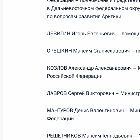
Федерации – полномочный представит
Памфиловой
в Дальневосточном федеральном округ
по вопросам развития Арктики
5 августа 2026 года, 18:15
ЛЕВИТИН Игорь Евгеньевич – помощн
ОРЕШКИН Максим Станиславович – по
КОЗЛОВ Александр Александрович – М
Российской Федерации
ЛАВРОВ Сергей Викторович – Министр
МАНТУРОВ Денис Валентинович – Мини
Федерации
Президент России
РЕШЕТНИКОВ Максим Геннадьевич – М