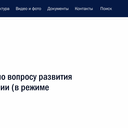
ктура
Видео и фото
Документы
Контакты
Поиск
енно-Морского Флота
о вопросу развития
вом Министерства обороны
сии (в режиме