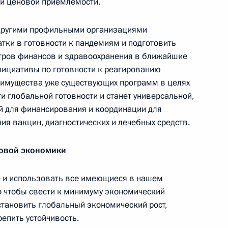
 и ценовой приемлемости.
ребёнка в 2025 году
 другими профильными организациями
ки в готовности к пандемиям и подготовить
14 июля 2026 года, 10:00
стров финансов и здравоохранения в ближайшие
нициативы по готовности к реагированию
реимущества уже существующих программ в целях
и глобальной готовности и станет универсальной,
Российско-китайская встреча
й для финансирования и координации для
ия вакцин, диагностических и лечебных средств.
8 июля 2026 года, 15:00
овой экономики
 и использовать все имеющиеся в нашем
енте России
о чтобы свести к минимуму экономический
становить глобальный экономический рост,
епить устойчивость.