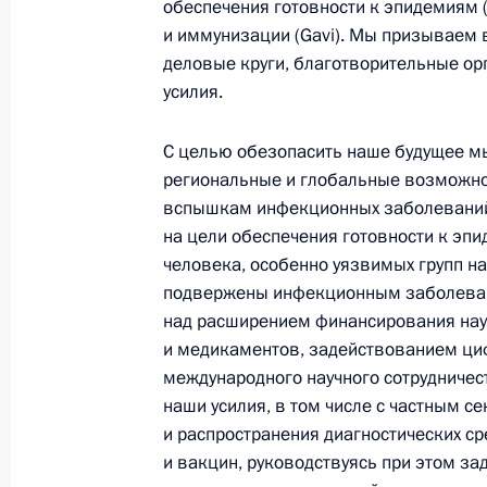
обеспечения готовности к эпидемиям (
и иммунизации (Gavi). Мы призываем 
деловые круги, благотворительные орг
усилия.
23 июля 2026 года, 19:00
С целью обезопасить наше будущее м
региональные и глобальные возможно
вспышкам инфекционных заболеваний 
на цели обеспечения готовности к эпи
человека, особенно уязвимых групп н
подвержены инфекционным заболеван
над расширением финансирования нау
и медикаментов, задействованием ци
международного научного сотрудничес
наши усилия, в том числе с частным с
и распространения диагностических с
В России во исполнение поручения
и вакцин, руководствуясь при этом за
Президента появится единый