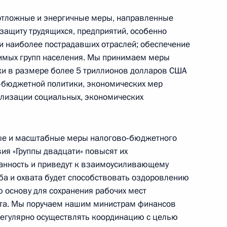
отложные и энергичные меры, направленные
защиту трудящихся, предприятий, особенно
 и наиболее пострадавших отраслей; обеспечение
Конституция Российской
имых групп населения. Мы принимаем меры
Федерации
и в размере более 5 триллионов долларов США
‑бюджетной политики, экономических мер
ализации социальных, экономических
CONSTITUTION.KREMLIN.RU
е и масштабные меры налогово‑бюджетного
ия «Группы двадцати» повысят их
Официальный портал
ванность и приведут к взаимоусиливающему
правовой информации
ба и охвата будет способствовать оздоровлению
 основу для сохранения рабочих мест
ста. Мы поручаем нашим министрам финансов
PRAVO.GOV.RU
егулярно осуществлять координацию с целью
ные
Официальные
Правовая и