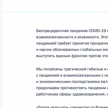
Беспрецедентная пандемия COVID‑19 
взаимосвязанности и уязвимости. Этот
пандемией требует принятия прозрачн
и научно обоснованных глобальных ме
выступить единым фронтом против это
Мы потрясены трагической гибелью и 
с пандемией и взаимосвязанными с н
и экономическими последствиями явл
продолжаем противостоять пандемии 
работникам сферы здравоохранения, 
Встреча с руководством
«Группа двадцати» совместно со Всем