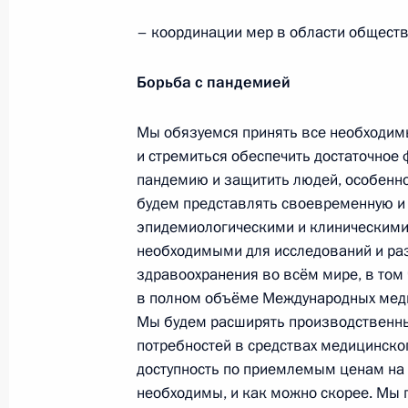
– координации мер в области обществ
Телефонный разговор с командир
76-й гвардейской десантно-
Борьба с пандемией
штурмовой дивизии ВДВ гвардии
полковником Абдулазизом
Мы обязуемся принять все необходим
Шихабидовым
и стремиться обеспечить достаточное 
пандемию и защитить людей, особенн
6 августа 2026 года, 20:50
будем представлять своевременную и
эпидемиологическими и клиническими
необходимыми для исследований и раз
Встреча с председателем Союза
здравоохранения во всём мире, в том
театральных деятелей России
в полном объёме Международных меди
Владимиром Машковым
Мы будем расширять производственны
потребностей в средствах медицинско
5 августа 2026 года, 19:00
доступность по приемлемым ценам на 
необходимы, и как можно скорее. Мы 