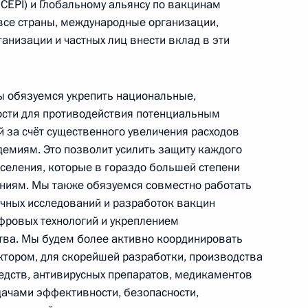
CEPI) и Глобальному альянсу по вакцинам
в неудовлетворительном
все страны, международные организации,
состоянии
анизации и частных лиц внести вклад в эти
14 июля 2026 года, 15:00
ы обязуемся укрепить национальные,
сти для противодействия потенциальным
за счёт существенного увеличения расходов
демиям. Это позволит усилить защиту каждого
аселения, которые в гораздо большей степени
иям. Мы также обязуемся совместно работать
чных исследований и разработок вакцин
фровых технологий и укреплением
тва. Мы будем более активно координировать
ектором, для скорейшей разработки, производства
редств, антивирусных препаратов, медикаментов
Представлен доклад о деятельности
дачами эффективности, безопасности,
Уполномоченного по правам