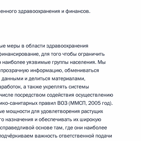
енного здравоохранения и финансов.
ом
Обращение к участникам VIII
Российско-Киргизского
экономического форума и XII
Российско-Киргизской
ые меры в области здравоохранения
межрегиональной конференции
финансирование, для того чтобы ограничить
о наиболее уязвимые группы населения. Мы
6 августа 2026 года, 09:00
 прозрачную информацию, обмениваться
 данными и делиться материалами,
работок, а также укреплять системы
Встреча с врио губернатора
 числе посредством содействия осуществлению
Белгородской области Александром
ко‑санитарных правил ВОЗ (ММСП, 2005 год).
Шуваевым
е мощности для удовлетворения растущих
го назначения и обеспечивать их широкую
5 августа 2026 года, 16:40
справедливой основе там, где они наиболее
подчёркиваем важность ответственной подачи