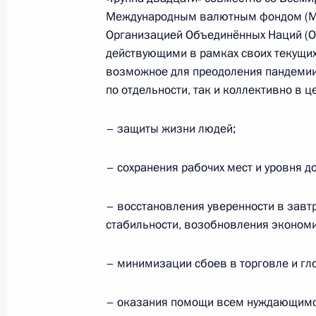
Министерства обороны
Международным валютным фондом (МВФ
Организацией Объединённых Наций (О
действующими в рамках своих текущих
5 августа 2026 года, 12:40
возможное для преодоления пандемии
по отдельности, так и коллективно в ц
– защиты жизни людей;
– сохранения рабочих мест и уровня д
– восстановления уверенности в завт
стабильности, возобновления экономи
– минимизации сбоев в торговле и гл
Президент России
– оказания помощи всем нуждающимся