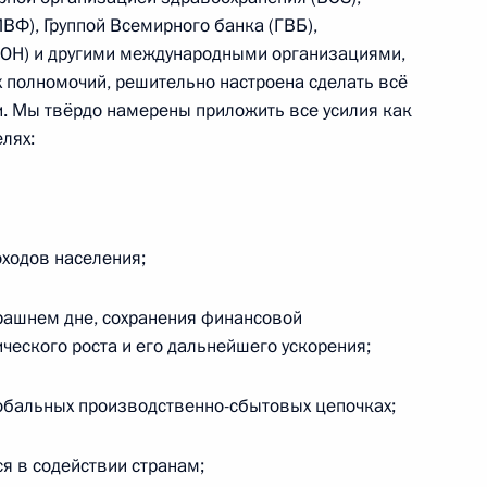
Центризбиркома Эллой
), Группой Всемирного банка (ГВБ),
ОН) и другими международными организациями,
Памфиловой
 полномочий, решительно настроена сделать всё
5 августа 2026 года, 18:15
. Мы твёрдо намерены приложить все усилия как
елях:
оходов населения;
рашнем дне, сохранения финансовой
ческого роста и его дальнейшего ускорения;
обальных производственно-сбытовых цепочках;
 в содействии странам;