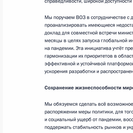
справедливости, широкой доступности
научно-методический центр
по продвижению русского языка
Мы поручаем ВОЗ в сотрудничестве с
за рубежом
проанализировать имеющиеся недостат
14 июля 2026 года, 16:00
доклад для совместной встречи мини
месяцы в целях запуска глобальной и
на пандемии. Эта инициатива учтёт п
гармонизации их приоритетов в област
Семинар-совещание по развитию
эффективной и устойчивой платформо
экосистем цифровой экономики
ускорения разработки и распространен
и цифровых платформ
9 июля 2026 года, 17:00
Сохранение жизнеспособности мир
Мы обязуемся сделать всё возможное
Комиссии и советы
при Презид
распоряжении меры политики, для тог
и социальный ущерб от пандемии, вос
поддержать стабильность рынков и укр