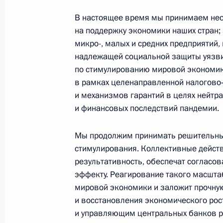
В настоящее время мы принимаем не
на поддержку экономики наших стран; 
микро-, малых и средних предприятий,
Меры Правительства
надлежащей социальной защиты уязв
по повышению устойчивости
по стимулированию мировой экономик
экономики и поддержке
в рамках целенаправленной налогово
граждан в условиях санкций
и механизмов гарантий в целях нейтр
GOVERNMENT.RU
и финансовых последствий пандемии.
Мы продолжим принимать решительны
стимулирования. Коллективные действ
Отправить письмо Президенту
результативность, обеспечат согласо
эффекту. Реагирование такого масшта
мировой экономики и заложит прочную
и восстановления экономического ро
LETTERS.KREMLIN.RU
и управляющим центральных банков р
Разделы сайта
Информацион