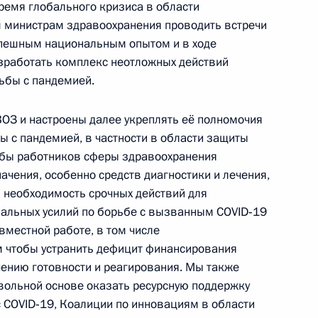
ремя глобального кризиса в области
ической карте
 министрам здравоохранения проводить встречи
спешным национальным опытом и в ходе
разработать комплекс неотложных действий
рьбы с пандемией.
ОЗ и настроены далее укреплять её полномочия
ссии
 с пандемией, в частности в области защиты
ьбы работников сферы здравоохранения
ачения, особенно средств диагностики и лечения,
 необходимость срочных действий для
Заседание межведомственной
альных усилий по борьбе с вызванным COVID‑19
рабочей группы
вместной работе, в том числе
по повышению эффективности
м чтобы устранить дефицит финансирования
сохранения объектов
чению готовности и реагирования. Мы также
культурного наследия,
вольной основе оказать ресурсную поддержку
с COVID‑19, Коалиции по инновациям в области
находящихся