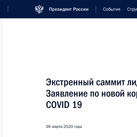
Президент России
События
Стру
Встреча с военнослужащими Во
26 июля 2026 года
Экстренный саммит ли
Рабочая встреча с ви
Заявление по новой к
Президента в ДФО Юр
COVID 19
16 часов
назад
26 марта 2020 года