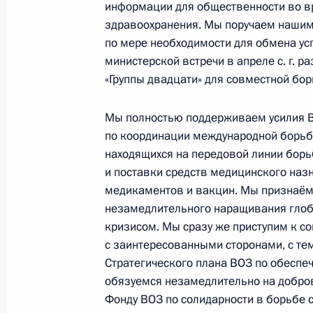
информации для общественности во в
События и поездки на географ
здравоохранения. Мы поручаем нашим
по мере необходимости для обмена у
министерской встречи в апреле с. г. 
«Группы двадцати» для совместной бо
Мы полностью поддерживаем усилия В
Администрация Президента Ро
по координации международной борьбы
находящихся на передовой линии бор
и поставки средств медицинского назн
медикаментов и вакцин. Мы признаём
Руслан Эдельгериев посетил
незамедлительного наращивания глоб
Азербайджан
кризисом. Мы сразу же приступим к со
с заинтересованными сторонами, с те
Стратегического плана ВОЗ по обеспе
обязуемся незамедлительно на добро
Фонду ВОЗ по солидарности в борьбе 