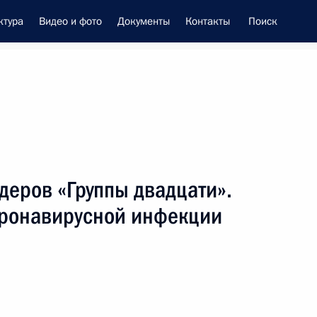
ктура
Видео и фото
Документы
Контакты
Поиск
енно-Морского Флота
деров «Группы двадцати».
це-премьером – полпредом
оронавирусной инфекции
ием Трутневым