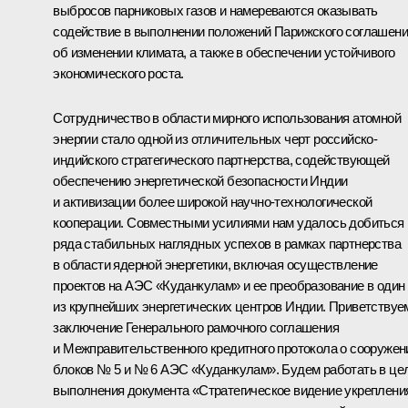
выбросов парниковых газов и намереваются оказывать
содействие в выполнении положений Парижского соглашен
об изменении климата, а также в обеспечении устойчивого
экономического роста.
Сотрудничество в области мирного использования атомной
энергии стало одной из отличительных черт российско-
индийского стратегического партнерства, содействующей
обеспечению энергетической безопасности Индии
и активизации более широкой научно-технологической
кооперации. Совместными усилиями нам удалось добиться
ряда стабильных наглядных успехов в рамках партнерства
в области ядерной энергетики, включая осуществление
проектов на АЭС «Куданкулам» и ее преобразование в один
из крупнейших энергетических центров Индии. Приветствуе
заключение Генерального рамочного соглашения
и Межправительственного кредитного протокола о сооружен
блоков № 5 и № 6 АЭС «Куданкулам». Будем работать в це
выполнения документа «Стратегическое видение укреплени