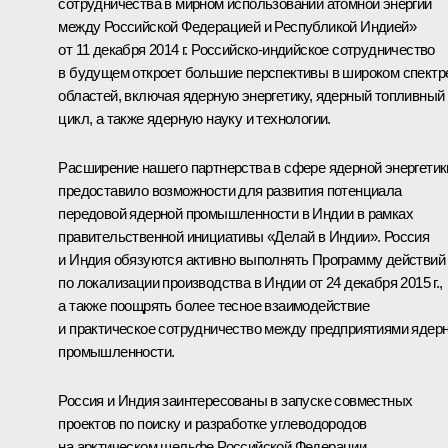
сотрудничества в мирном использовании атомной энергии
между Российской Федерацией и Республикой Индией»
от 11 декабря 2014 г. Российско-индийское сотрудничество
в будущем откроет большие перспективы в широком спектр
областей, включая ядерную энергетику, ядерный топливный
цикл, а также ядерную науку и технологии.
Расширение нашего партнерства в сфере ядерной энергетик
предоставило возможности для развития потенциала
передовой ядерной промышленности в Индии в рамках
правительственной инициативы «Делай в Индии». Россия
и Индия обязуются активно выполнять Программу действий
по локализации производства в Индии от 24 декабря 2015 г.,
а также поощрять более тесное взаимодействие
и практическое сотрудничество между предприятиями ядер
промышленности.
Россия и Индия заинтересованы в запуске совместных
проектов по поиску и разработке углеводородов
на арктическом шельфе Российской Федерации.