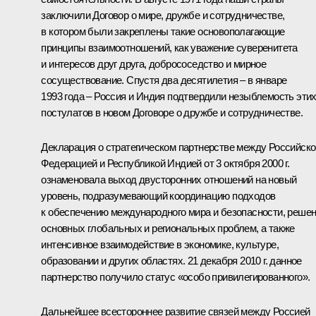
заключили Договор о мире, дружбе и сотрудничестве,
в котором были закреплены такие основополагающие
принципы взаимоотношений, как уважение суверенитета
и интересов друг друга, добрососедство и мирное
сосуществование. Спустя два десятилетия – в январе
1993 года – Россия и Индия подтвердили незыблемость эти
постулатов в новом Договоре о дружбе и сотрудничестве.
Декларация о стратегическом партнерстве между Российско
Федерацией и Республикой Индией от 3 октября 2000 г.
ознаменовала выход двусторонних отношений на новый
уровень, подразумевающий координацию подходов
к обеспечению международного мира и безопасности, реше
основных глобальных и региональных проблем, а также
интенсивное взаимодействие в экономике, культуре,
образовании и других областях. 21 декабря 2010 г. данное
партнерство получило статус «особо привилегированного».
Дальнейшее всестороннее развитие связей между Россией