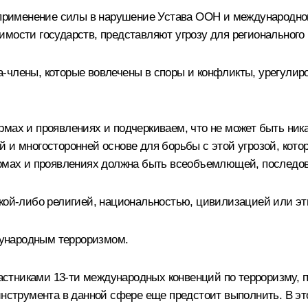
и применение силы в нарушение Устава ООН и международног
имости государств, представляют угрозу для регионального
-члены, которые вовлечены в споры и конфликты, урегулир
рмах и проявлениях и подчеркиваем, что не может быть ни
 и многосторонней основе для борьбы с этой угрозой, кото
формах и проявлениях должна быть всеобъемлющей, послед
акой‑либо религией, национальностью, цивилизацией или эт
ународным терроризмом.
стниками 13-ти международных конвенций по терроризму, 
 инструмента в данной сфере еще предстоит выполнить. В э