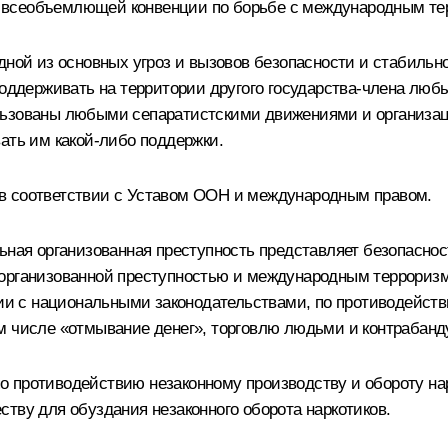
 всеобъемлющей конвенции по борьбе с международным те
дной из основных угроз и вызовов безопасности и стабильно
поддерживать на территории другого государства-члена люб
льзованы любыми сепаратистскими движениями и организац
ать им какой‑либо поддержки.
в соответствии с Уставом ООН и международным правом.
льная организованная преступность представляет безопасн
 организованной преступностью и международным террори
твии с национальными законодательствами, по противодейст
 числе «отмывание денег», торговлю людьми и контрабанду 
о противодействию незаконному производству и обороту на
тву для обуздания незаконного оборота наркотиков.