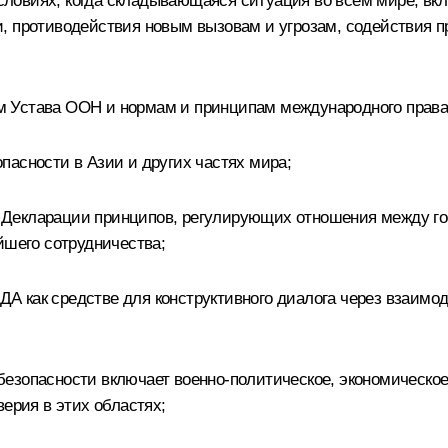
овиях, когда складывающаяся ситуация во всем мире, вклю
и, противодействия новым вызовам и угрозам, содействия 
м Устава ООН и нормам и принципам международного права
пасности в Азии и других частях мира;
 Декларации принципов, регулирующих отношения между го
йшего сотрудничества;
 как средстве для конструктивного диалога через взаимод
зопасности включает военно-политическое, экономическое,
верия в этих областях;