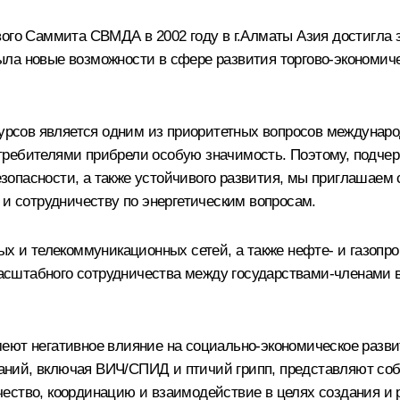
вого Саммита СВМДА в 2002 году в г.Алматы Азия достигла 
ла новые возможности в сфере развития торгово-экономичес
сурсов является одним из приоритетных вопросов междунаро
ребителями прибрели особую значимость. Поэтому, подчерки
опасности, а также устойчивого развития, мы приглашаем 
 и сотрудничеству по энергетическим вопросам.
ных и телекоммуникационных сетей, а также нефте- и газоп
штабного сотрудничества между государствами-членами в т
ют негативное влияние на социально-экономическое развити
ний, включая ВИЧ/СПИД и птичий грипп, представляют соб
ество, координацию и взаимодействие в целях создания и 