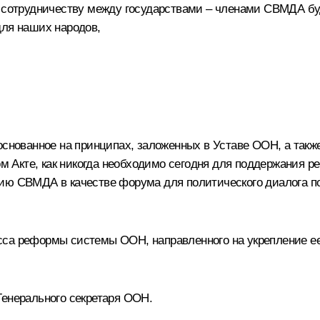
 и сотрудничеству между государствами – членами СВМДА б
для наших народов,
 основанное на принципах, заложенных в Уставе ООН, а так
Акте, как никогда необходимо сегодня для поддержания ре
тию СВМДА в качестве форума для политического диалога п
сса реформы системы ООН, направленного на укрепление е
Генерального секретаря ООН.