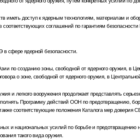
дного от ядерного оружия, путем конкретных усилий по до
тв иметь доступ к ядерным технологиям, материалам и обо
из соответствующих соглашений по гарантиям безопасност
Э в сфере ядерной безопасности.
ии по созданию зоны, свободной от ядерного оружия, в Це
вора о зоне, свободной от ядерного оружия, в Центрально
ружия и легкого вооружения продолжает представлять серьез
ыполнять Программу действий ООН по предотвращению, бор
а также соответствующие положения Каталога мер доверия 
ных и национальных усилий по борьбе и предотвращению не
ования такого вида оружия.