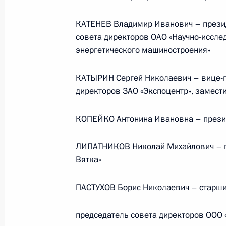
КАТЕНЕВ Владимир Иванович – презид
Телефонный разговор
совета директоров ОАО «Научно-исслед
с Президентом ОАЭ Мухаммедом Б
энергетического машиностроения»
Заидом Аль Нахайяном
КАТЫРИН Сергей Николаевич – вице-п
директоров ЗАО «Экспоцентр», замест
7 августа 2026 года, 12:50
КОПЕЙКО Антонина Ивановна – презид
Обращение к участникам VIII
ЛИПАТНИКОВ Николай Михайлович – пр
Российско-Киргизского
Вятка»
экономического форума и XII
Российско-Киргизской
ПАСТУХОВ Борис Николаевич – старши
межрегиональной конференции
председатель совета директоров ООО
6 августа 2026 года, 09:00