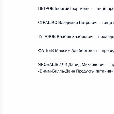
ПЕТРОВ Георгий Георгиевич – вице-пр
События и поездки на географ
СТРАШКО Владимир Петрович – вице-
ТУГАНОВ Казбек Хазбиевич – президе
ФАТЕЕВ Максим Альбертович – презид
Администрация Президента Ро
ЯКОБАШВИЛИ Давид Михайлович – пре
«Вимм-Билль-Данн Продукты питания»
Руслан Эдельгериев посетил
Азербайджан
23 июля 2026 года, 19:00