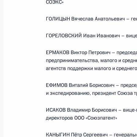
СОЭКС»
Президента в ДФО Юрием
Трутневым
ГОЛИЦЫН Вячеслав Анатольевич – ге
6 августа 2026 года, 13:45
ГОРЕЛОВСКИЙ Иван Иванович – вице-
ЕРМАКОВ Виктор Петрович – председа
предпринимательства, малого и средн
агентств поддержки малого и среднего
ЕФИМОВ Виталий Борисович – председ
и экспедированию, президент Союза т
ИСАКОВ Владимир Борисович – вице-п
директоров ООО «Союзпатент»
Президент России
КАНЫГИН Пётр Сергеевич – генеральн