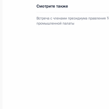
Смотрите также
Встреча с членами президиума правления Т
промышленной палаты
В России во исполнение поручения
Президента появится единый
научно-методический центр
по продвижению русского языка
за рубежом
14 июля 2026 года, 16:00