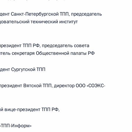
ент Санкт-Петербургской ТПП, председатель
Телефонный разговор с командиром
овательский технический институт
ен
76-й гвардейской десантно-
штурмовой дивизии ВДВ гвардии
полковником Абдулазизом
резидент ТПП РФ, председатель совета
Шихабидовым
итель секретаря Общественной палаты РФ
6 августа 2026 года, 20:50
ент Сургутской ТПП
Встреча с председателем Союза
езидент Вятской ТПП, директор ООО «СОЭКС-
театральных деятелей России
Владимиром Машковым
й вице-президент ТПП РФ,
 «ТПП-Информ»
5 августа 2026 года, 19:00