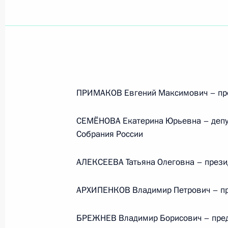
ПРИМАКОВ Евгений Максимович – пре
СЕМЁНОВА Екатерина Юрьевна – депут
Собрания России
АЛЕКСЕЕВА Татьяна Олеговна – прези
АРХИПЕНКОВ Владимир Петрович – пр
Рабочая встреча с вице-
БРЕЖНЕВ Владимир Борисович – предс
премьером – полпредом