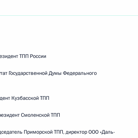
зидент ТПП России
ат Государственной Думы Федерального
дент Кузбасской ТПП
езидент Смоленской ТПП
Встреча с Председателем
едатель Приморской ТПП, директор ООО «Даль-
Центризбиркома Эллой