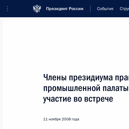
Президент России
События
Стру
Встреча с военнослужащими Во
26 июля 2026 года
Члены президиума пра
Совещание с членами
промышленной палаты
1 день
назад
участие во встрече
11 ноября 2008 года