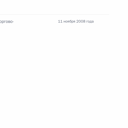
оргово-
11 ноября 2008 года
Заседание межведомственной
рабочей группы по повышению
эффективности сохранения объектов
культурного наследия, находящихся
в неудовлетворительном состоянии
14 июля 2026 года, 15:00