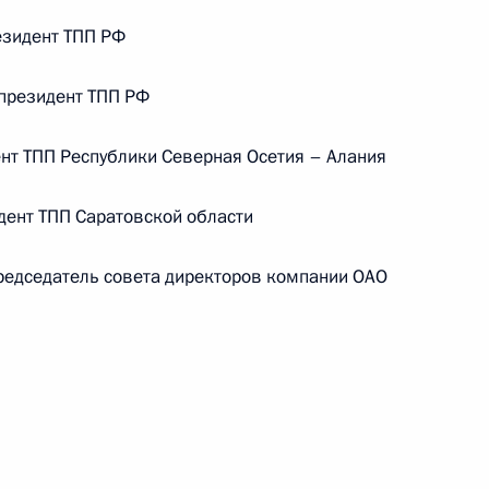
езидент ТПП РФ
ической карте
президент ТПП РФ
нт ТПП Республики Северная Осетия – Алания
ент ТПП Саратовской области
ссии
дседатель совета директоров компании ОАО
Мария Львова-Белова
посетила Свердловскую
область
17 июля 2026 года, 18:00