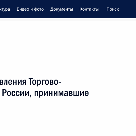
ктура
Видео и фото
Документы
Контакты
Поиск
енно-Морского Флота
вления Торгово-
 Совета Безопасности
 России, принимавшие