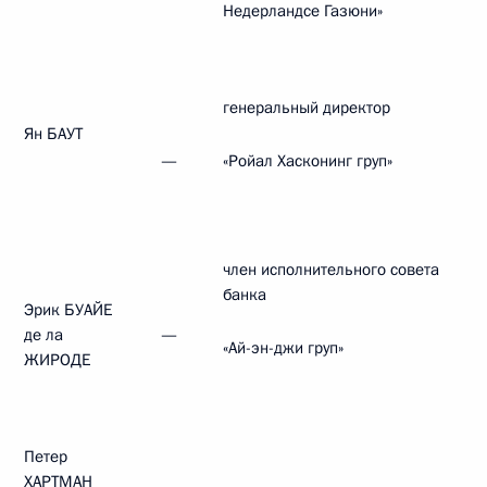
Недерландсе Газюни»
генеральный директор
Ян БАУТ
—
«Ройал Хасконинг груп»
член исполнительного совета
банка
Эрик БУАЙЕ
де ла
—
«Ай-эн-джи груп»
ЖИРОДЕ
Петер
ХАРТМАН