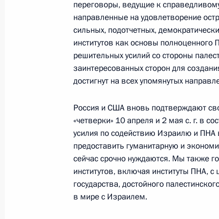
переговоры, ведущие к справедливому
События и поездки на географ
направленные на удовлетворение остр
сильных, подотчетных, демократическ
институтов как основы полноценного П
решительных усилий со стороны палест
заинтересованных сторон для создани
достигнут на всех упомянутых направл
Администрация Президента Ро
Россия и США вновь подтверждают св
«четверки» 10 апреля и 2 мая с. г. в с
усилия по содействию Израилю и ПНА 
Руслан Эдельгериев посетил
предоставить гуманитарную и экономи
Азербайджан
сейчас срочно нуждаются. Мы также г
институтов, включая институты ПНА, с
государства, достойного палестинског
23 июля 2026 года, 19:00
в мире с Израилем.