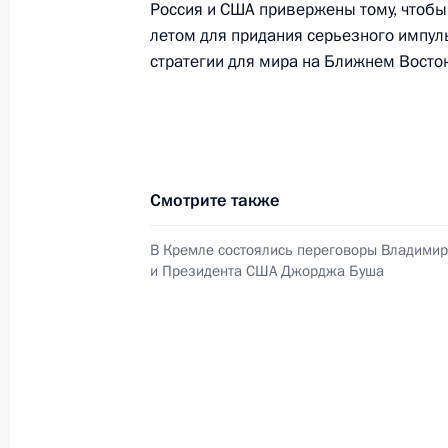
Россия и США привержены тому, чтобы
летом для придания серьезного импу
стратегии для мира на Ближнем Восто
Смотрите также
В России во исполнение поручения
В Кремле состоялись переговоры Владимир
и Президента США Джорджа Буша
Президента появится единый
научно-методический центр
по продвижению русского языка
за рубежом
14 июля 2026 года, 16:00