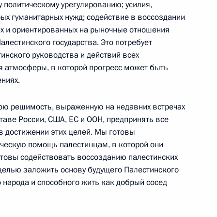
 политическому урегулированию; усилия,
ической карте
ых гуманитарных нужд; содействие в воссоздании
их и ориентированных на рыночные отношения
алестинского государства. Это потребует
инского руководства и действий всех
я атмосферы, в которой прогресс может быть
ениях.
ссии
ою решимость, выраженную на недавних встречах
оставе России, США, ЕС и ООН, предпринять все
в достижении этих целей. Мы готовы
Мария Львова-Белова
ческую помощь палестинцам, в которой они
посетила Свердловскую
отовы содействовать воссозданию палестинских
область
 целью заложить основу будущего Палестинского
о народа и способного жить как добрый сосед
17 июля 2026 года, 18:00