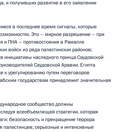
а, и получивших развитие в его заявлении
ом
Обращение к участникам VIII
Российско-Киргизского
еся в последнее время сигналы, которые
экономического форума и XII
озможностях. Это – мирное разрешение – при
Российско-Киргизской
я и ПНА – противостояния в Рамалле
межрегиональной конференции
их войск из ряда палестинских районов;
тв инициативы наследного принца Саудовской
6 августа 2026 года, 09:00
уководителей Саудовской Аравии, Египта
йхе к урегулированию путем переговоров
рабским государствам принадлежит значительная
Встреча с врио губернатора
Белгородской области Александром
Шуваевым
ждународное сообщество должны
 следуя всеобъемлющей стратегии, которая
5 августа 2026 года, 16:40
ги: безопасность и прекращение террора
для палестинцев; серьезные и интенсивные