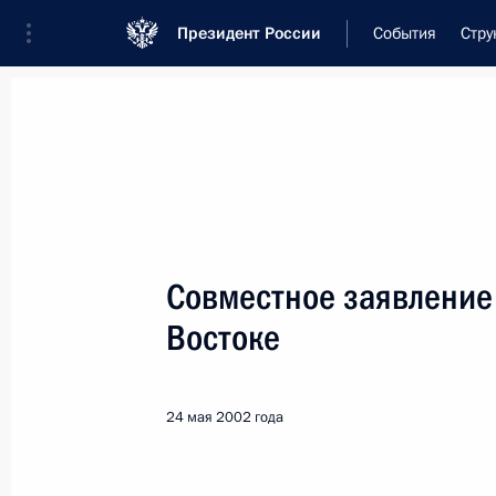
Президент России
События
Стру
Встреча с военнослужащими Во
26 июля 2026 года
Совместное заявление
Рабочая встреча с ви
Востоке
Президента в ДФО Юр
1 день
назад
24 мая 2002 года