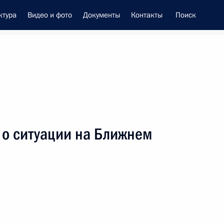
ктура
Видео и фото
Документы
Контакты
Поиск
енно-Морского Флота
 о ситуации на Ближнем
це-премьером – полпредом
ием Трутневым