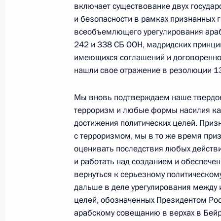
включает существование двух государ
Министерства обороны
и безопасности в рамках признанных г
всеобъемлющего урегулирования араб
242 и 338 СБ ООН, мадридских принци
5 августа 2026 года, 12:40
имеющихся соглашений и договоренно
нашли свое отражение в резолюции 1
Мы вновь подтверждаем наше твердое
терроризм и любые формы насилия к
достижения политических целей. Приз
с терроризмом, мы в то же время при
оценивать последствия любых действи
и работать над созданием и обеспече
вернуться к серьезному политическом
дальше в деле урегулирования между
целей, обозначенных Президентом Росс
Президент России
арабскому совещанию в верхах в Бейр