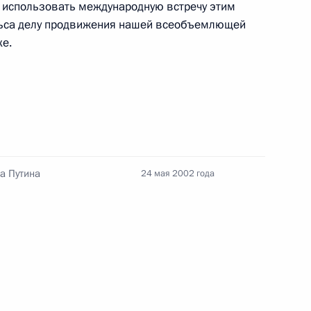
 использовать международную встречу этим
льса делу продвижения нашей всеобъемлющей
ке.
Заседание межведомственной
а Путина
24 мая 2002 года
рабочей группы по повышению
эффективности сохранения объектов
культурного наследия, находящихся
в неудовлетворительном состоянии
14 июля 2026 года, 15:00