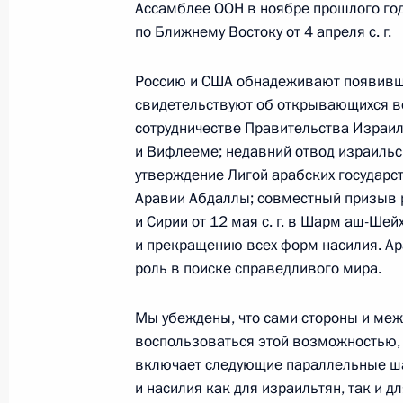
Ассамблее ООН в ноябре прошлого год
по Ближнему Востоку от 4 апреля с. г.
Телефонный разговор с командир
76-й гвардейской десантно-
Россию и США обнадеживают появивши
штурмовой дивизии ВДВ гвардии
свидетельствуют об открывающихся в
полковником Абдулазизом
сотрудничестве Правительства Израил
Шихабидовым
и Вифлееме; недавний отвод израильск
утверждение Лигой арабских государс
6 августа 2026 года, 20:50
Аравии Абдаллы; совместный призыв р
и Сирии от 12 мая с. г. в Шарм аш-Ше
и прекращению всех форм насилия. А
Встреча с председателем Союза
роль в поиске справедливого мира.
театральных деятелей России
Владимиром Машковым
Мы убеждены, что сами стороны и ме
воспользоваться этой возможностью,
5 августа 2026 года, 19:00
включает следующие параллельные ша
и насилия как для израильтян, так и 