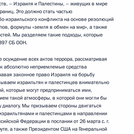
ств, – Израиля и Палестины, – живущих в мире
Центризбиркома Эллой
раниц. Это должно стать частью
Памфиловой
о-израильского конфликта на основе резолюций
пов, формулы «земля в обмен на мир», а также
5 августа 2026 года, 18:15
стей. Мы разделяем такие подходы, которые
397 СБ ООН.
 осуждение всех актов террора, рассматривая
ак абсолютно неприемлемые средства
навая законное право Израиля на борьбу
зываем израильтян и палестинцев внимательно
й, которые могут предприниматься ими,
нием такой атмосферы, в которой они могли бы
у диалогу. Мы призываем стороны двигаться
 израильтянами и палестинцами в направлении
ийской Федерации в послании от 26 марта с. г.
уте, а также Президентом США на Генеральной