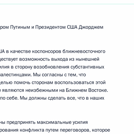
иром Путиным и Президентом США Джорджем
ША в качестве коспонсоров ближневосточного
уществует возможность выхода из нынешней
илия в сторону возобновления субстантивных
алестинцами. Мы согласны с тем, что
целью помочь сторонам воспользоваться этой
не являются неизбежными на Ближнем Востоке.
по себе. Мы должны сделать все, что в наших
ены предпринять максимальные усилия
ирования конфликта путем переговоров, которое
Встреча с Председателем