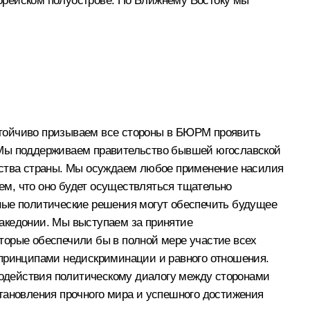
орейском полуострове. По Ближнему Востоку мы
стойчиво призываем все стороны в БЮРМ проявить
. Мы поддерживаем правительство бывшей югославской
инства страны. Мы осуждаем любое применение насилия
м, что оно будет осуществляться тщательно
ные политические решения могут обеспечить будущее
Македонии. Мы выступаем за принятие
торые обеспечили бы в полной мере участие всех
 принципами недискриминации и равного отношения.
одействия политическому диалогу между сторонами
ановления прочного мира и успешного достижения