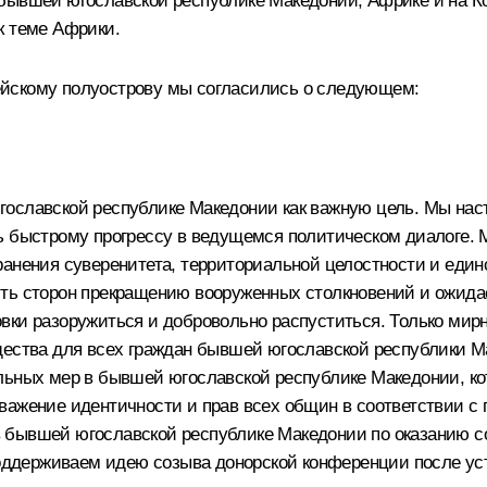
 бывшей югославской республике Македонии, Африке и на К
к теме Африки.
ейскому полуострову мы согласились о следующем:
гославской республике Македонии как важную цель. Мы на
ть быстрому прогрессу в ведущемся политическом диалоге
ранения суверенитета, территориальной целостности и ед
ть сторон прекращению вооруженных столкновений и ожидае
вки разоружиться и добровольно распуститься. Только мир
щества для всех граждан бывшей югославской республики 
льных мер в бывшей югославской республике Македонии, ко
важение идентичности и прав всех общин в соответствии с
 бывшей югославской республике Македонии по оказанию с
ддерживаем идею созыва донорской конференции после уст