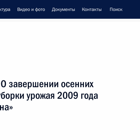
ктура
Видео и фото
Документы
Контакты
Поиск
енно-Морского Флота
«О завершении осенних
 Совета Безопасности
 уборки урожая 2009 года
на»