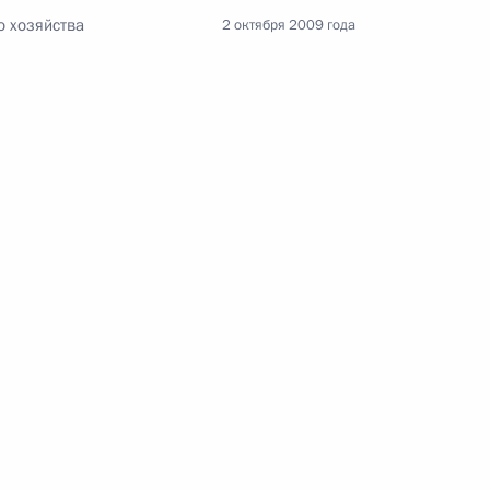
о хозяйства
2 октября 2009 года
Заседание межведомственной
рабочей группы по повышению
эффективности сохранения объектов
культурного наследия, находящихся
в неудовлетворительном состоянии
14 июля 2026 года, 15:00