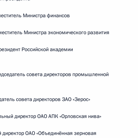
Телефонный разговор
еститель Министра финансов
с Президентом ОАЭ Мухаммедом Бен
Заидом Аль Нахайяном
еститель Министра экономического развития
7 августа 2026 года, 12:50
резидент Российской академии
ом
Обращение к участникам VIII
едседатель совета директоров промышленной
Российско-Киргизского
экономического форума и XII
Российско-Киргизской
атель совета директоров ЗАО «Зерос»
межрегиональной конференции
льный директор ОАО АПК «Орловская нива»
6 августа 2026 года, 09:00
 директор ОАО «Объединённая зерновая