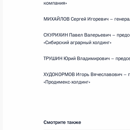
компания»
События и поездки на географ
МИХАЙЛОВ Сергей Игоревич – генерал
СКУРИХИН Павел Валерьевич – предсе
«Сибирский аграрный холдинг»
Администрация Президента Ро
ТРУШИН Юрий Владимирович – предсе
ХУДОКОРМОВ Игорь Вячеславович – п
Руслан Эдельгериев посетил
«Продимекс-холдинг»
Азербайджан
23 июля 2026 года, 19:00
Смотрите также