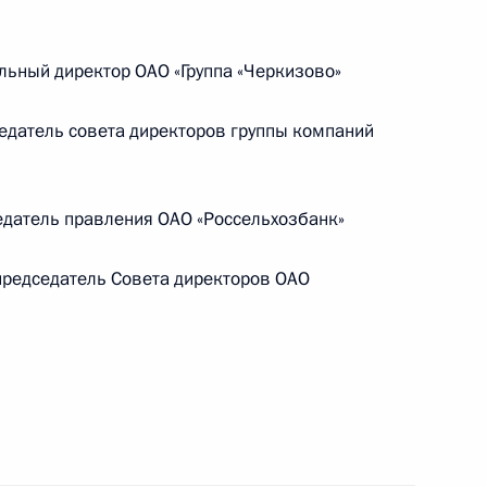
ической карте
ьный директор ОАО «Группа «Черкизово»
датель совета директоров группы компаний
ссии
датель правления ОАО «Россельхозбанк»
редседатель Совета директоров ОАО
Мария Львова-Белова
посетила Свердловскую
область
17 июля 2026 года, 18:00