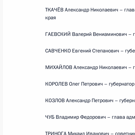
Президента в ДФО Юрием
ТКАЧЁВ Александр Николаевич – глава
Трутневым
края
6 августа 2026 года, 13:45
ГАЕВСКИЙ Валерий Вениаминович – гу
САВЧЕНКО Евгений Степанович – губе
МИХАЙЛОВ Александр Николаевич – гу
КОРОЛЕВ Олег Петрович – губернатор
КОЗЛОВ Александр Петрович – губерн
ЧУБ Владимир Федорович – глава адми
Президент России
ТРИНОГА Михаил Иванович – советни