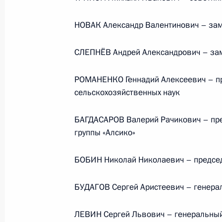
Поздравление с Днём строителя
НОВАК Александр Валентинович – зам
СЛЕПНЁВ Андрей Александрович – зам
9 августа 2026 года, 00:00
РОМАНЕНКО Геннадий Алексеевич – п
сельскохозяйственных наук
Телефонный разговор с командир
БАГДАСАРОВ Валерий Рачикович – пр
76-й гвардейской десантно-
группы «Алсико»
штурмовой дивизии ВДВ гвардии
полковником Абдулазизом
БОБИН Николай Николаевич – председ
Шихабидовым
БУДАГОВ Сергей Аристеевич – генера
6 августа 2026 года, 20:50
ЛЕВИН Сергей Львович – генеральный