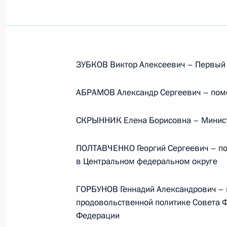
ЗУБКОВ Виктор Алексеевич – Первый 
АБРАМОВ Александр Сергеевич – по
СКРЫННИК Елена Борисовна – Минист
ПОЛТАВЧЕНКО Георгий Сергеевич – по
в Центральном федеральном округе
ГОРБУНОВ Геннадий Александрович – п
продовольственной политике Совета 
Рабочая встреча с вице-
Федерации
премьером – полпредом