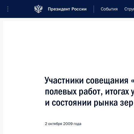
Президент России
События
Стру
Встреча с военнослужащими Во
26 июля 2026 года
Участники совещания 
Совещание с членами
полевых работ, итогах
2 дня
назад
и состоянии рынка зер
2 октября 2009 года