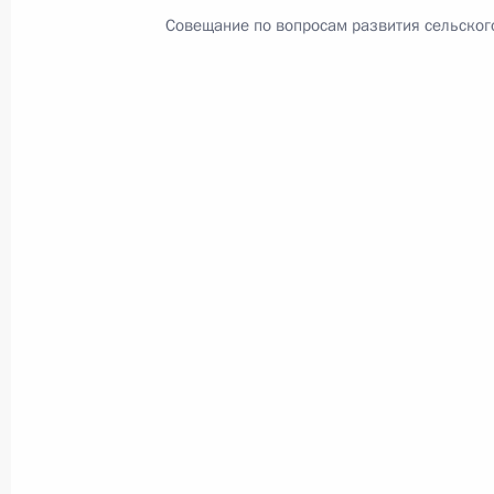
Совещание по вопросам развития сельског
В России во исполнение поручения
Президента появится единый
научно-методический центр
по продвижению русского языка
за рубежом
14 июля 2026 года, 16:00