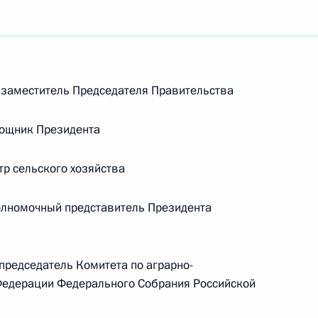
заместитель Председателя Правительства
мощник Президента
р сельского хозяйства
лномочный представитель Президента
редседатель Комитета по аграрно-
Федерации Федерального Собрания Российской
Встреча с Председателем
Центризбиркома Эллой