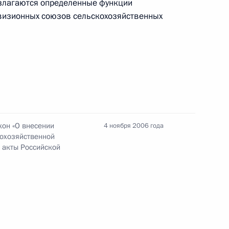
озлагаются определенные функции
Памфиловой
визионных союзов сельскохозяйственных
5 августа 2026 года, 18:15
он «О внесении
4 ноября 2006 года
кохозяйственной
 акты Российской