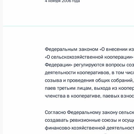
4 ноября 2006 года
Федеральным законом «О внесении и
«О сельскохозяйственной кооперации»
Федерации» регулируются вопросы со
деятельности кооперативов, в том чи
созыва и проведения общих собраний,
паев третьим лицам, выхода из коопе
членства в кооперативе, паевых взно
Согласно Федеральному закону сельс
Рабочая встреча с вице-
создавать ревизионные союзы и осущ
финансово-хозяйственной деятельнос
премьером – полпредом