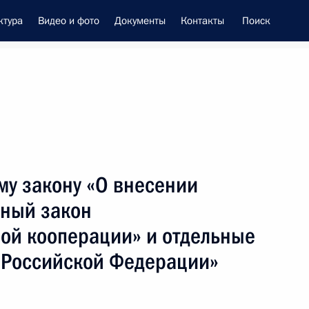
ктура
Видео и фото
Документы
Контакты
Поиск
енно-Морского Флота
му закону «О внесении
 Совета Безопасности
ный закон
ной кооперации» и отдельные
 Российской Федерации»