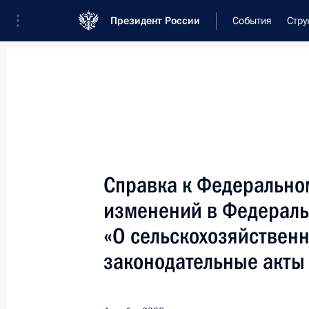
Президент России
События
Стру
Встреча с военнослужащими Во
26 июля 2026 года
Справка к Федерально
Совещание с членами
изменений в Федераль
1 день
назад
«О сельскохозяйствен
законодательные акты