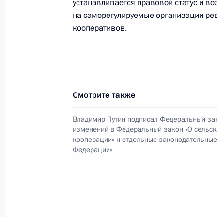
устанавливается правовой статус и в
Президента в ДФО Юрием
на саморегулируемые организации ре
Трутневым
кооперативов.
6 августа 2026 года, 13:45
Смотрите также
Владимир Путин подписал Федеральный зак
изменений в Федеральный закон «О сельс
кооперации» и отдельные законодательные
Федерации»
Президент России