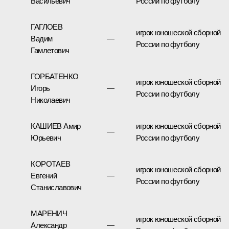
Васильевич
России по футболу
ГАГЛОЕВ
игрок юношеской сборной
Вадим
—
России по футболу
Гамлетович
ГОРБАТЕНКО
игрок юношеской сборной
Игорь
—
России по футболу
Николаевич
КАШИЕВ Амир
игрок юношеской сборной
—
Юрьевич
России по футболу
КОРОТАЕВ
игрок юношеской сборной
Евгений
—
России по футболу
Станиславович
МАРЕНИЧ
игрок юношеской сборной
Александр
—