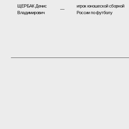
ЩЕРБАК Денис
игрок юношеской сборной
—
Владимирович
России по футболу