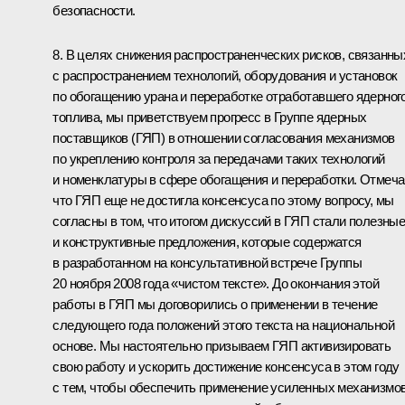
безопасности.
8. В целях снижения распространенческих рисков, связанны
с распространением технологий, оборудования и установок
по обогащению урана и переработке отработавшего ядерног
топлива, мы приветствуем прогресс в Группе ядерных
поставщиков (ГЯП) в отношении согласования механизмов
по укреплению контроля за передачами таких технологий
и номенклатуры в сфере обогащения и переработки. Отмеча
что ГЯП еще не достигла консенсуса по этому вопросу, мы
согласны в том, что итогом дискуссий в ГЯП стали полезны
и конструктивные предложения, которые содержатся
в разработанном на консультативной встрече Группы
20 ноября 2008 года «чистом тексте». До окончания этой
работы в ГЯП мы договорились о применении в течение
следующего года положений этого текста на национальной
основе. Мы настоятельно призываем ГЯП активизировать
свою работу и ускорить достижение консенсуса в этом году
с тем, чтобы обеспечить применение усиленных механизмо