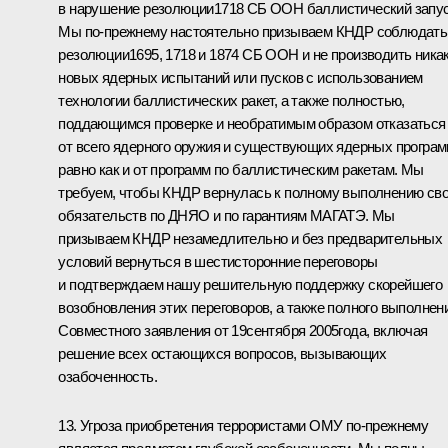
в нарушение резолюции1718 СБ ООН баллистический запус
Мы по‑прежнему настоятельно призываем КНДР соблюдать
резолюции1695, 1718 и 1874 СБ ООН и не производить ника
новых ядерных испытаний или пусков с использованием
технологии баллистических ракет, а также полностью,
поддающимся проверке и необратимым образом отказаться
от всего ядерного оружия и существующих ядерных програм
равно как и от программ по баллистическим ракетам. Мы
требуем, чтобы КНДР вернулась к полному выполнению св
обязательств по ДНЯО и по гарантиям МАГАТЭ. Мы
призываем КНДР незамедлительно и без предварительных
условий вернуться в шестисторонние переговоры
и подтверждаем нашу решительную поддержку скорейшего
возобновления этих переговоров, а также полного выполнен
Совместного заявления от 19сентября 2005года, включая
решение всех остающихся вопросов, вызывающих
озабоченность.
13. Угроза приобретения террористами ОМУ по‑прежнему