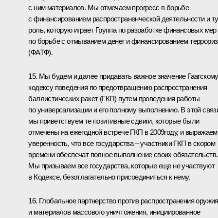
с ним материалов. Мы отмечаем прогресс в борьбе
с финансированием распространенческой деятельности и т
роль, которую играет Группа по разработке финансовых мер
по борьбе с отмыванием денег и финансированием террори
(ФАТФ).
15. Мы будем и далее придавать важное значение Гаагском
кодексу поведения по предотвращению распространения
баллистических ракет (ГКП) путем проведения работы
по универсализации и его полному выполнению. В этой связ
мы приветствуем те позитивные сдвиги, которые были
отмечены на ежегодной встрече ГКП в 2009году, и выражаем
уверенность, что все государства – участники ГКП в скором
времени обеспечат полное выполнение своих обязательств.
Мы призываем все государства, которые еще не участвуют
в Кодексе, безотлагательно присоединиться к нему.
16. Глобальное партнерство против распространения оружи
и материалов массового уничтожения, инициированное