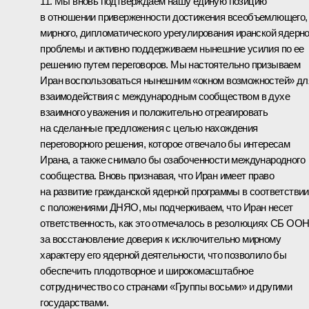
11. Мы вновь подтверждаем нашу единую позицию
в отношении приверженности достижения всеобъемлющего,
мирного, дипломатического урегулирования иранской ядерн
проблемы и активно поддерживаем нынешние усилия по ее
решению путем переговоров. Мы настоятельно призываем
Иран воспользоваться нынешним «окном возможностей» дл
взаимодействия с международным сообществом в духе
взаимного уважения и положительно отреагировать
на сделанные предложения с целью нахождения
переговорного решения, которое отвечало бы интересам
Ирана, а также снимало бы озабоченности международного
сообщества. Вновь признавая, что Иран имеет право
на развитие гражданской ядерной программы в соответствии
с положениями ДНЯО, мы подчеркиваем, что Иран несет
ответственность, как это отмечалось в резолюциях СБ ООН
за восстановление доверия к исключительно мирному
характеру его ядерной деятельности, что позволило бы
обеспечить плодотворное и широкомасштабное
сотрудничество со странами «Группы восьми» и другими
государствами.