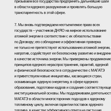
призываем все государства предпринять дальнейшие шаги
в области ядерного разоружения и проявлять большую
транспарентность в этой сфере.
7. Мы вновь подтверждаем неотъемлемое право всех
государств – участников ДНЯО на мирное использование
атомной энергии в соответствии с их обязательствами
по Договору; его соблюдение и эффективная проверка
не только не препятствуют использованию атомной энергии, 
напротив, содействуют ее безопасному развитию и внедрен
в качестве источника энергии. Мы привержены продвижени
принципов ядерного нераспространения, гарантий, ядерной
и физической безопасности в сотрудничестве с МАГАТЭ
и приветствуем новые инициативы, касающиеся стран,
осваивающих ядерную энергетику, в сфере ядерного
образования, подготовки кадров и создания соответствующ
институциональной основы. Мы поддерживаем деятельност
МАГАТЭ в области многосторонних подходов к ядерному
топливному циклу, включая гарантии поставок ядерного
топлива, в качестве эффективного ответа на растущие