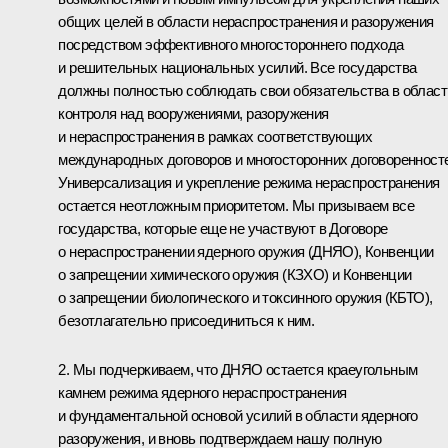
общих целей в области нераспространения и разоружения
посредством эффективного многостороннего подхода
и решительных национальных усилий. Все государства
должны полностью соблюдать свои обязательства в област
контроля над вооружениями, разоружения
и нераспространения в рамках соответствующих
международных договоров и многосторонних договоренност
Универсализация и укрепление режима нераспространения
остается неотложным приоритетом. Мы призываем все
государства, которые еще не участвуют в Договоре
о нераспространении ядерного оружия (ДНЯО), Конвенции
о запрещении химического оружия (КЗХО) и Конвенции
о запрещении биологического и токсинного оружия (КБТО),
безотлагательно присоединиться к ним.
2. Мы подчеркиваем, что ДНЯО остается краеугольным
камнем режима ядерного нераспространения
и фундаментальной основой усилий в области ядерного
разоружения, и вновь подтверждаем нашу полную