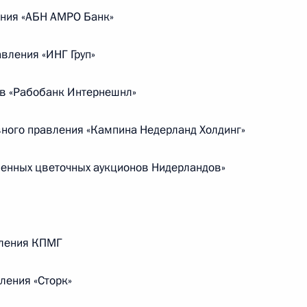
Центризбиркома Эллой
ения «АБН АМРО Банк»
Памфиловой
вления «ИНГ Груп»
5 августа 2026 года, 18:15
ов «Рабобанк Интернешнл»
вного правления «Кампина Недерланд Холдинг»
ненных цветочных аукционов Нидерландов»
вления КПМГ
ления «Сторк»