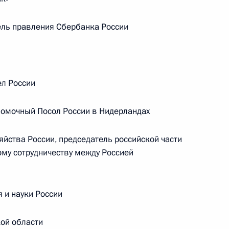
в неудовлетворительном
состоянии
ель правления Сбербанка России
14 июля 2026 года, 15:00
ел России
омочный Посол России в Нидерландах
яйства России, председатель российской части
му сотрудничеству между Россией
 и науки России
Представлен доклад о деятельности
Уполномоченного по правам
ой области