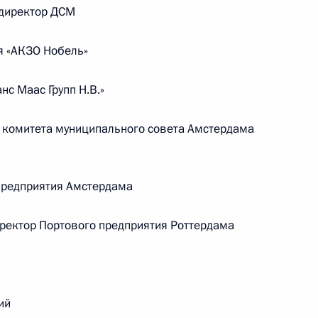
 директор ДСМ
ом
Обращение к участникам VIII
я «АКЗО Нобель»
Российско-Киргизского
экономического форума и XII
с Маас Групп Н.В.»
Российско-Киргизской
межрегиональной конференции
 комитета муниципального совета Амстердама
6 августа 2026 года, 09:00
предприятия Амстердама
Встреча с врио губернатора
ректор Портового предприятия Роттердама
Белгородской области Александром
Шуваевым
5 августа 2026 года, 16:40
ий