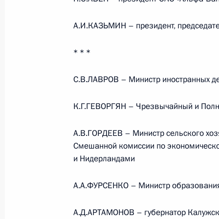
А.И.КАЗЬМИН – президент, председат
23 июля 2026 года, 19:00
* * *
С.В.ЛАВРОВ – Министр иностранных д
К.Г.ГЕВОРГЯН – Чрезвычайный и Полн
А.В.ГОРДЕЕВ – Министр сельского хоз
Смешанной комиссии по экономическо
и Нидерландами
А.А.ФУРСЕНКО – Министр образования
В России во исполнение поручения
Президента появится единый
А.Д.АРТАМОНОВ – губернатор Калужск