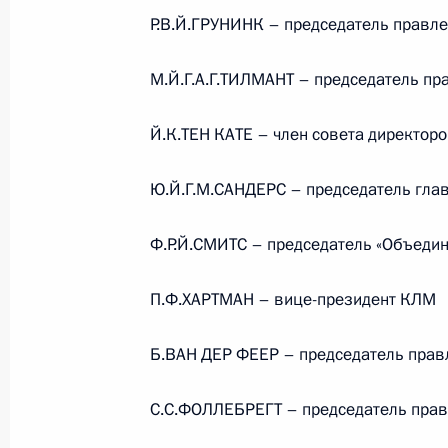
Министерства обороны
Р.В.Й.ГРУНИНК – председатель правл
М.Й.Г.А.Г.ТИЛМАНТ – председатель пра
5 августа 2026 года, 12:40
Й.К.ТЕН КАТЕ – член совета директор
Ю.Й.Г.М.САНДЕРС – председатель гла
Ф.Р.Й.СМИТС – председатель «Объеди
П.Ф.ХАРТМАН – вице-президент КЛМ
Б.ВАН ДЕР ФЕЕР – председатель пра
С.С.ФОЛЛЕБРЕГТ – председатель прав
Президент России