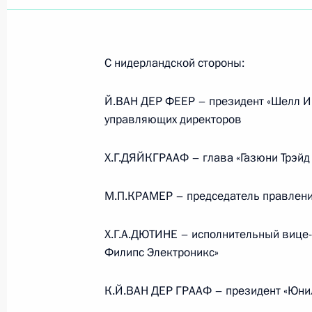
С нидерландской стороны:
Й.ВАН ДЕР ФЕЕР – президент «Шелл Ин
управляющих директоров
Х.Г.ДЯЙКГРААФ – глава «Газюни Трэйд 
М.П.КРАМЕР – председатель правления
Х.Г.А.ДЮТИНЕ – исполнительный вице-
Филипс Электроникс»
К.Й.ВАН ДЕР ГРААФ – президент «Юни
Встреча с руководством