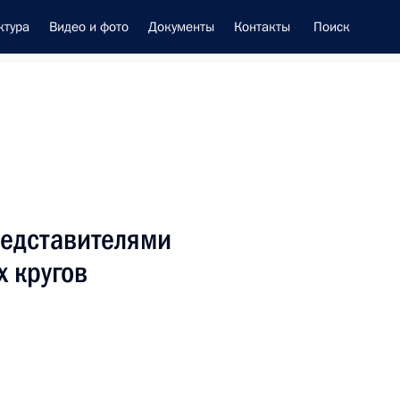
ктура
Видео и фото
Документы
Контакты
Поиск
енно-Морского Флота
редставителями
це-премьером – полпредом
 кругов
ием Трутневым