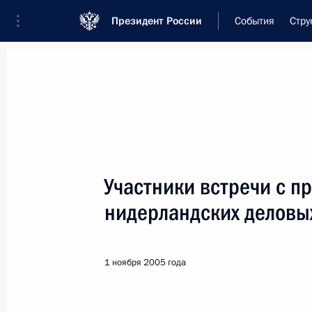
Президент России
События
Стру
Встреча с военнослужащими Во
26 июля 2026 года
Участники встречи с п
Рабочая встреча с ви
нидерландских деловых
Президента в ДФО Юр
11 часов
назад
1 ноября 2005 года