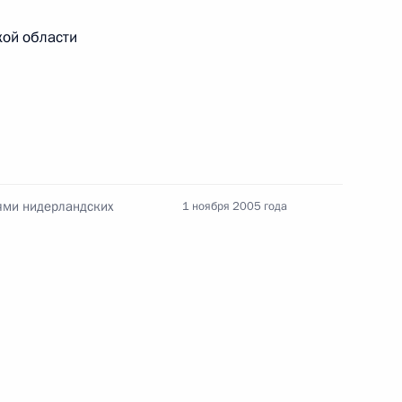
ребёнка в 2025 году
кой области
14 июля 2026 года, 10:00
Российско-китайская встреча
лями нидерландских
1 ноября 2005 года
8 июля 2026 года, 15:00
енте России