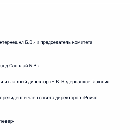
тернешнл Б.В.» и председатель комитета
энд Сапплай Б.В.»
 и главный директор «Н.В. Недерландсе Газюни»
президент и член совета директоров «Ройял
левер»
Встреча с Председателем