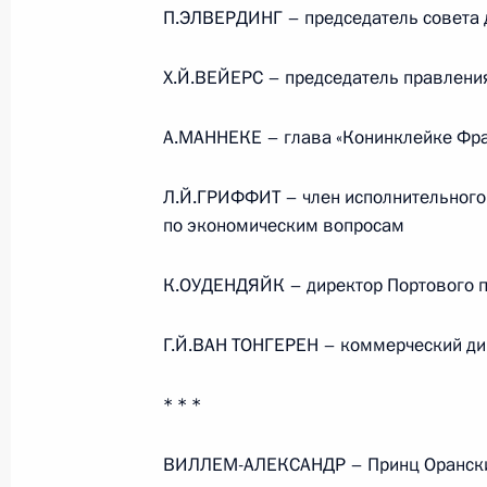
П.ЭЛВЕРДИНГ – председатель совета
Телефонный разговор с командир
Х.Й.ВЕЙЕРС – председатель правлени
76-й гвардейской десантно-
штурмовой дивизии ВДВ гвардии
А.МАННЕКЕ – глава «Конинклейке Фран
полковником Абдулазизом
Шихабидовым
Л.Й.ГРИФФИТ – член исполнительного
6 августа 2026 года, 20:50
по экономическим вопросам
К.ОУДЕНДЯЙК – директор Портового 
Встреча с председателем Союза
Г.Й.ВАН ТОНГЕРЕН – коммерческий ди
театральных деятелей России
Владимиром Машковым
* * *
5 августа 2026 года, 19:00
ВИЛЛЕМ-АЛЕКСАНДР – Принц Оранск