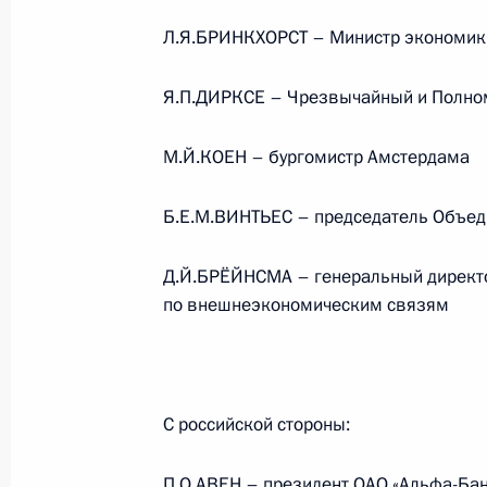
События и поездки на географ
Л.Я.БРИНКХОРСТ – Министр экономик
Я.П.ДИРКСЕ – Чрезвычайный и Полно
М.Й.КОЕН – бургомистр Амстердама
Администрация Президента Ро
Б.Е.М.ВИНТЬЕС – председатель Объед
Д.Й.БРЁЙНСМА – генеральный директ
Руслан Эдельгериев посетил
по внешнеэкономическим связям
Азербайджан
С российской стороны:
П.О.АВЕН – президент ОАО «Альфа-Бан