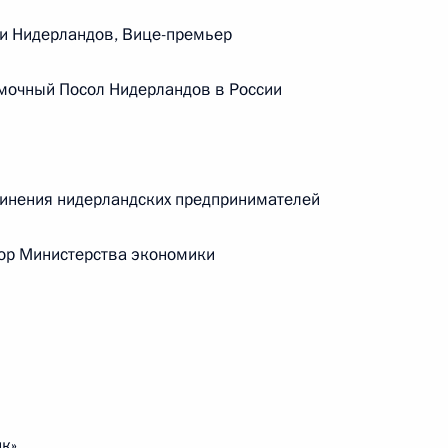
ической карте
и Нидерландов, Вице-премьер
мочный Посол Нидерландов в России
ссии
инения нидерландских предпринимателей
ор Министерства экономики
Заседание межведомственной
рабочей группы
по повышению эффективности
сохранения объектов
культурного наследия,
находящихся
к»