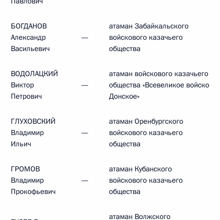
Павлович
БОГДАНОВ
атаман Забайкальского
Александр
—
войскового казачьего
Васильевич
общества
ВОДОЛАЦКИЙ
атаман войскового казачьего
Виктор
—
общества «Всевеликое войско
Петрович
Донское»
ГЛУХОВСКИЙ
атаман Оренбургского
Владимир
—
войскового казачьего
Ильич
общества
ГРОМОВ
атаман Кубанского
Владимир
—
войскового казачьего
Прокофьевич
общества
атаман Волжского