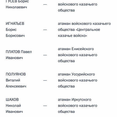
ГУСЕВ Борис
—
войскового казачьего
Николаевич
общества
ИГНАТЬЕВ
атаман войскового казачьего
Борис
—
общества «Центральное
Борисович
казачье войско»
атаман Енисейского
ПЛАТОВ Павел
—
войскового казачьего
Иванович
общества
ПОЛУЯНОВ
атаман Уссурийского
Виталий
—
войскового казачьего
Алексеевич
общества
ШАХОВ
атаман Иркутского
Николай
—
войскового казачьего
Иванович
общества