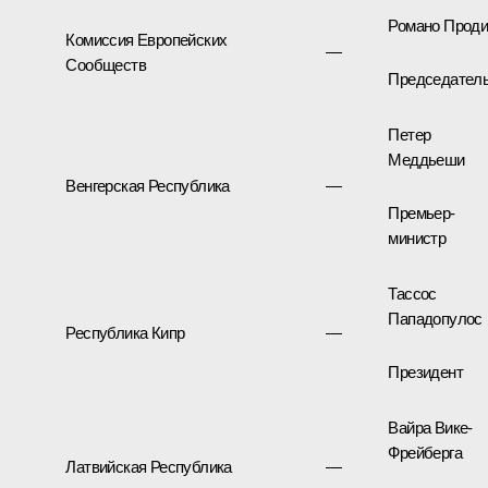
Романо Прод
Комиссия Европейских
—
Сообществ
Председател
Петер
Меддьеши
Венгерская Республика
—
Премьер-
министр
Тассос
Пападопулос
Республика Кипр
—
Президент
Вайра Вике-
Фрейберга
Латвийская Республика
—