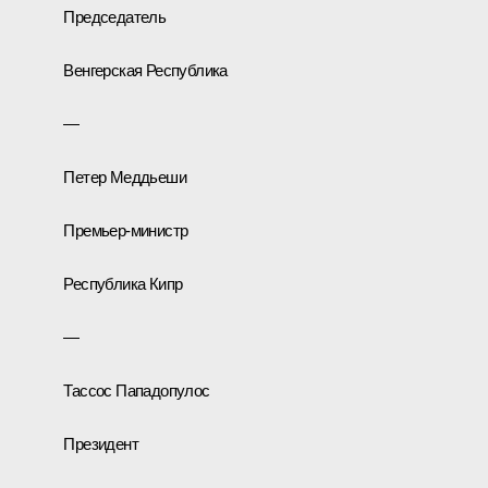
Председатель
Венгерская Республика
—
Петер Меддьеши
Премьер-министр
Республика Кипр
—
Тассос Пападопулос
Президент