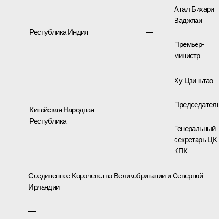
Атал Бихари
Ваджпаи
Республика Индия
—
Премьер-
министр
Ху Цзиньтао
Председател
Китайская Народная
—
Республика
Генеральный
секретарь ЦК
КПК
Соединенное Королевство Великобритании и Северной
Ирландии
—