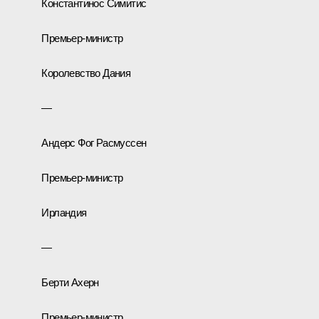
Константинос Симитис
Премьер-министр
Королевство Дания
—
Андерс Фог Расмуссен
Премьер-министр
Ирландия
—
Берти Ахерн
Премьер-министр