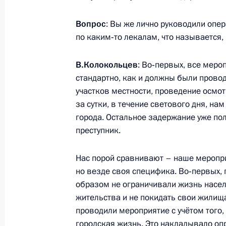
Министерства обороны
Вопрос
: Вы же лично руководили опе
по каким‑то лекалам, что называется,
5 августа 2026 года, 12:40
В.Колокольцев
: Во‑первых, все меро
стандартно, как и должны были прово
участков местности, проведение осмо
за сутки, в течение светового дня, на
города. Остальное задержание уже пол
преступник.
Нас порой сравнивают – наше меропри
но везде своя специфика. Во‑первых,
образом не ограничивали жизнь насел
жительства и не покидать свои жилищ
проводили мероприятие с учётом того,
Президент России
городская жизнь. Это накладывало оп