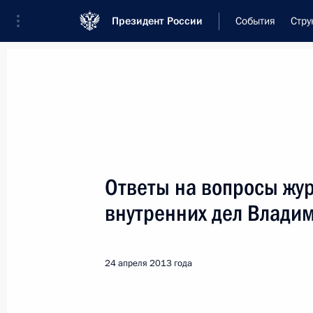
Президент России
События
Стру
Встреча с военнослужащими Во
26 июля 2026 года
Ответы на вопросы жу
Рабочая встреча с ви
внутренних дел Влади
Президента в ДФО Юр
2 часа
назад
24 апреля 2013 года