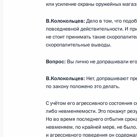
или усиление охраны оружейных мага
В.Колокольцев:
Дело в том, что подо
23 июля 2026 года, 19:00
повседневной действительности. И пр
не стоит принимать такие скоропалит
скоропалительные выводы.
Вопрос:
Вы лично не допрашивали ег
В.Колокольцев:
Нет, допрашивают пре
по закону положено это делать.
С учётом его агрессивного состояния 
либо невменяемости. Это покажут рез
Но во время последнего отбытия срок
В России во исполнение поручения
невменяем, по крайней мере, не было. 
Президента появится единый
и агрессивного поведения он содержа