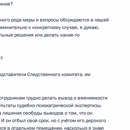
в неудовлетворительном
зинов?
состоянии
бного рода меры и вопросы обсуждаются в нашей
14 июля 2026 года, 15:00
именительно к конкретному случаю, я думаю,
ельные решения или делать какие‑то
о?
дставители Следственного комитета, им
сотрудникам трудно делать вывод о вменяемости
ультаты судебно-психиатрической экспертизы.
а лишения свободы выводов о том, что он
Представлен доклад о деятельности
И он отбыл свой срок, но с учётом его дерзкого
Уполномоченного по правам
лся в отдельном помещении, насколько я знаю