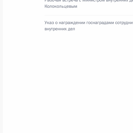
Рабочая встреча с Министром внутренних 
Колокольцевым
Указ о награждении госнаградами сотрудни
Меры Правительства
внутренних дел
по повышению устойчивости
экономики и поддержке
граждан в условиях санкций
GOVERNMENT.RU
Отправить письмо Президенту
LETTERS.KREMLIN.RU
Разделы сайта
Информацион