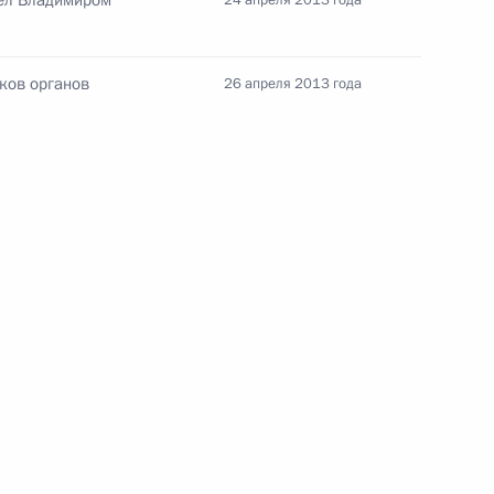
дел Владимиром
24 апреля 2013 года
ков органов
26 апреля 2013 года
Конституция Российской
Федерации
CONSTITUTION.KREMLIN.RU
Официальный портал
правовой информации
PRAVO.GOV.RU
ные
Официальные
Правовая и