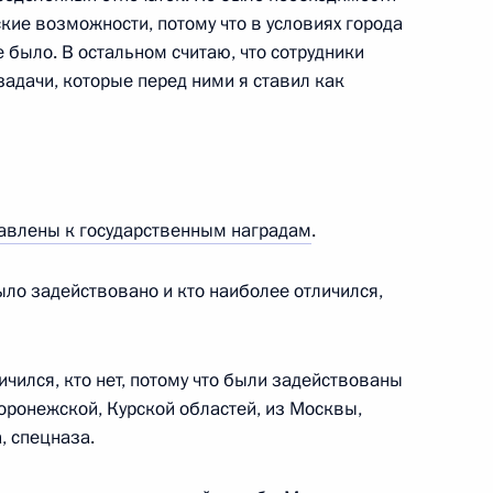
кие возможности, потому что в условиях города
 было. В остальном считаю, что сотрудники
Встреча с председателем Союза
задачи, которые перед ними я ставил как
театральных деятелей России
Владимиром Машковым
5 августа 2026 года, 19:00
авлены к государственным наградам
.
ыло задействовано и кто наиболее отличился,
Телефонный разговор
м
с Президентом Бразилии Луисом
личился, кто нет, потому что были задействованы
Инасио Лулой да Силвой
Воронежской, Курской областей, из Москвы,
4 августа 2026 года, 17:30
, спецназа.