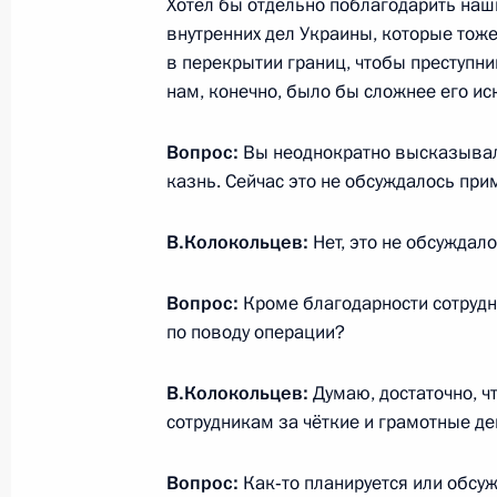
Хотел бы отдельно поблагодарить наш
События и поездки на географ
внутренних дел Украины, которые тоже
в перекрытии границ, чтобы преступни
нам, конечно, было бы сложнее его ис
Вопрос:
Вы неоднократно высказывали
казнь. Сейчас это не обсуждалось при
Администрация Президента Ро
В.Колокольцев:
Нет, это не обсуждало
Вопрос:
Руслан Эдельгериев посетил
Кроме благодарности сотрудн
по поводу операции?
Азербайджан
В.Колокольцев:
Думаю, достаточно, 
сотрудникам за чёткие и грамотные де
Вопрос:
Как‑то планируется или обсуж