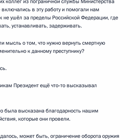
их коллег из пограничной службы Министерства
ической карте
 включались в эту работу и помогали нам
к не ушёл за пределы Российской Федерации, где
кать, устанавливать, задерживать.
 мысль о том, что нужно вернуть смертную
менительно к данному преступнику?
ссии
сь.
икам Президент ещё что‑то высказывал
Заседание межведомственной
рабочей группы
по повышению эффективности
что была высказана благодарность нашим
сохранения объектов
йствия, которые они провели.
культурного наследия,
находящихся
далось, может быть, ограничение оборота оружия