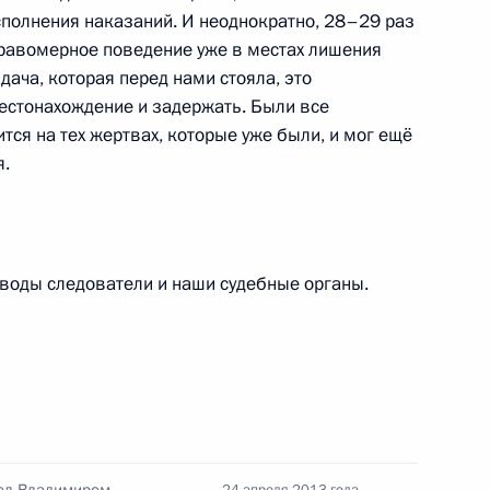
ребёнка в 2025 году
полнения наказаний. И неоднократно, 28–29 раз
равомерное поведение уже в местах лишения
дача, которая перед нами стояла, это
естонахождение и задержать. Были все
14 июля 2026 года, 10:00
ится на тех жертвах, которые уже были, и мог ещё
я.
Российско-китайская встреча
воды следователи и наши судебные органы.
8 июля 2026 года, 15:00
енте России