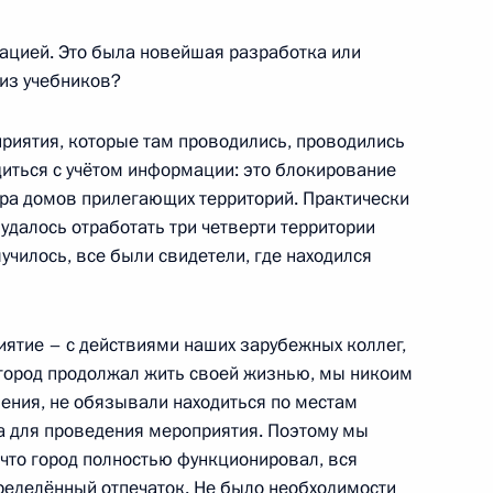
Центризбиркома Эллой
рацией. Это была новейшая разработка или
Памфиловой
 из учебников?
5 августа 2026 года, 18:15
приятия, которые там проводились, проводились
диться с учётом информации: это блокирование
тра домов прилегающих территорий. Практически
м удалось отработать три четверти территории
училось, все были свидетели, где находился
ятие – с действиями наших зарубежных коллег,
 город продолжал жить своей жизнью, мы никоим
ения, не обязывали находиться по местам
а для проведения мероприятия. Поэтому мы
 что город полностью функционировал, вся
ределённый отпечаток. Не было необходимости