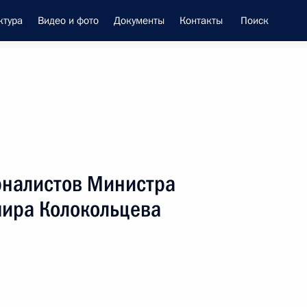
ктура
Видео и фото
Документы
Контакты
Поиск
енно-Морского Флота
рналистов Министра
це-премьером – полпредом
мира Колокольцева
ием Трутневым