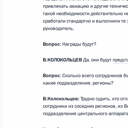
привлекать авиацию и другие техничес
такой необходимости действительно не
Обращение к участникам VIII
сработали стандартно и выполнили те 
Российско-Киргизского
руководитель.
экономического форума и XII
Российско-Киргизской
Вопрос
: Награды будут?
межрегиональной конференции
6 августа 2026 года, 09:00
В.КОЛОКОЛЬЦЕВ
Да, они будут
предст
Вопрос
: Сколько всего сотрудников б
какие подразделения, регионы?
Встреча с врио губернатора
Белгородской области Александро
В.Колокольцев:
Трудно судить, кто от
Шуваевым
сотрудники из соседних регионов, из 
5 августа 2026 года, 16:40
подразделения центрального аппарата