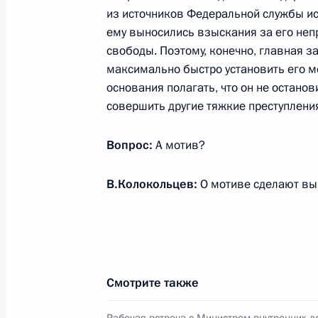
научно-методический центр
из источников Федеральной службы ис
по продвижению русского языка
ему выносились взыскания за его неп
за рубежом
свободы. Поэтому, конечно, главная за
максимально быстро установить его м
14 июля 2026 года, 16:00
основания полагать, что он не останов
совершить другие тяжкие преступлени
Семинар-совещание по развитию
Вопрос:
А мотив?
экосистем цифровой экономики
и цифровых платформ
В.Колокольцев:
О мотиве сделают вы
9 июля 2026 года, 17:00
Комиссии и советы
при Презид
Смотрите также