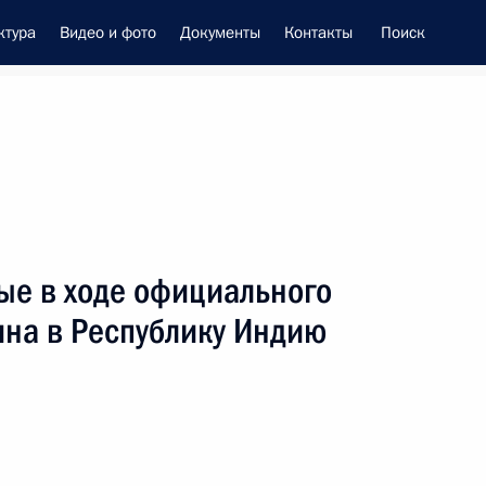
ктура
Видео и фото
Документы
Контакты
Поиск
енно-Морского Флота
ые в ходе официального
 Совета Безопасности
ина в Республику Индию