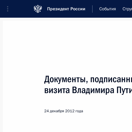
Президент России
События
Стру
Встреча с военнослужащими Во
26 июля 2026 года
Документы, подписанн
Совещание с членами
визита Владимира Пут
9 часов
назад
24 декабря 2012 года