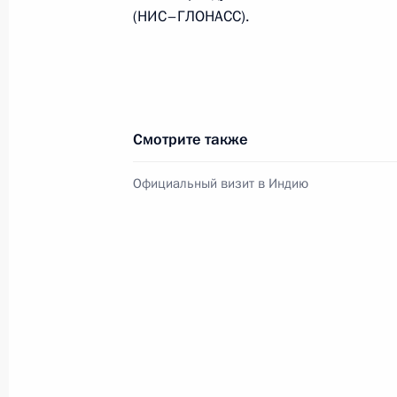
Президента в ДФО Юрием
(НИС–ГЛОНАСС).
Трутневым
6 августа 2026 года, 13:45
Смотрите также
Официальный визит в Индию
Президент России