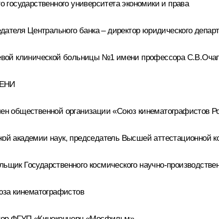
 государственного университета экономики и права
дателя Центрального банка – директор юридического депар
вой клинической больницы №1 имени профессора С.В.Очапо
ПЕНИ
ен общественной организации «Союз кинематографистов Р
й академии наук, председатель Высшей аттестационной ко
ик Государственного космического научно-производствен
юза кинематографистов
тор ФГУП «Киноконцерн «Мосфильм»