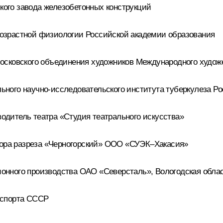
ого завода железобетонных конструкций
озрастной физиологии Российской академии образования
осковского объединения художников Международного худож
ного научно-исследовательского института туберкулеза Р
дитель театра «Студия театрального искусства»
ра разреза «Черногорский» ООО «СУЭК–Хакасия»
нного производства ОАО «Северсталь», Вологодская обла
 спорта СССР