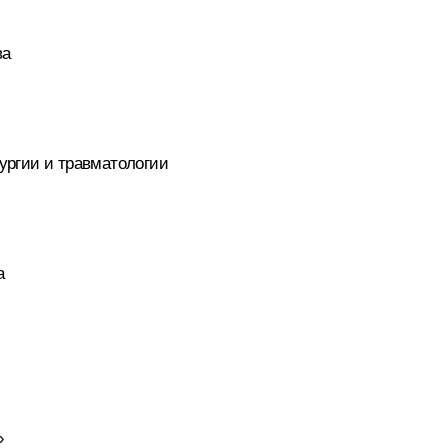
ва
ургии и травматологии
а
»