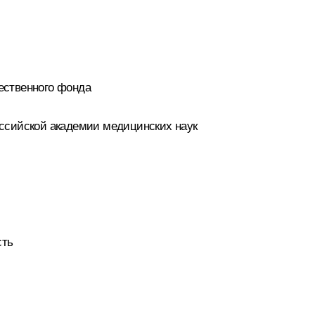
ественного фонда
оссийской академии медицинских наук
сть