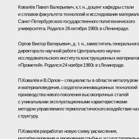
Ковалёв Павел Валерьевич,
к
.
т. н., доцент кафедры стали
и сплавов факультета технологий и исследования материал
Санкт-Петербургского государственного политехнического
университета. Родился 26 октября 1980г. в г.Ленинграде.
Орлов Виктор Валерьевич,
д. т. н., заместитель генерального
директора по научной работе Центрального научно-
исследовательского института конструкционных материало
«Прометей». Родился 24 ноября 1980г. в г.Ленинграде.
П.Ковалёв и В.Орлов – специалисты в области металлургии
и материаловедения, создатели инновационных технологий
производства нового поколения высокопрочных сталей
с уникальными эксплуатационными характеристиками
методом управляемого термопластического воздействия на 
структуру.
П.Ковалёв
разработал новую схему раскисления,
модифицирования и легирования трубных и судостроитель