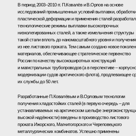
В период 2003–2010 гг. П.Ковалёв и В.Орлов на основе
исследований промышленных условий выплавки, обработки
пластической деформации и применения сталей разработал
технологические режимы выплавки высокопрочных
низколегированных сталей, а также измельчения структуры
такой стали вплоть до наномасштабного уровня и получения
из нее листового проката. Тем самым создано новое поколе
материалов, обеспечивающее стратегическое первенство
России по качеству высокоширотных конструкций
и магистральных трубопроводов (а в перспективе – корпусн
модернизации судов арктического флота), продлевающее с
их службы до 50 лет.
Разработанные П.Ковалёвым и В.Орловым технологии
получения хладостойких сталей (в первую очередь – для
устанавливаемых на арктическом шельфе энергоконструкц
высокой надёжности) введены в производство листового
проката Ижорского, Магнитогорского и Череповецкого
металлургических комбинатов. Успешно применены