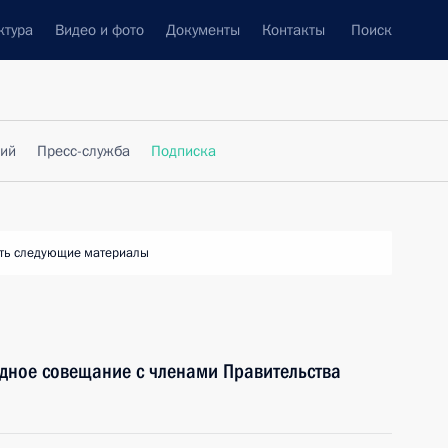
ктура
Видео и фото
Документы
Контакты
Поиск
фий
Пресс-служба
Подписка
ть следующие материалы
дное совещание с членами Правительства