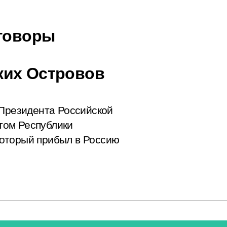
еговоры
ких Островов
 Президента Российской
том Республики
оторый прибыл в Россию