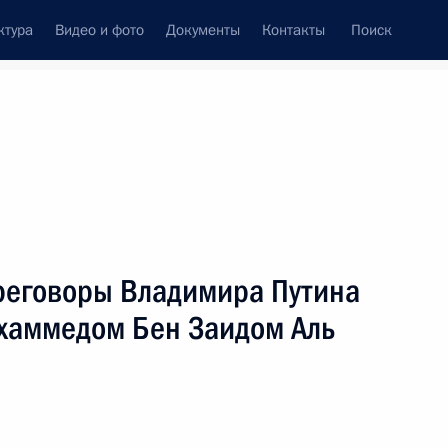
ктура
Видео и фото
Документы
Контакты
Поиск
фий
Пресс-служба
Подписка
ть следующие материалы
ереговоры Владимира Путина
хаммедом Бен Заидом Аль
тит Киргизию с государственным визитом,
ии Совета коллективной безопасности ОДКБ