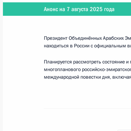
Анонс на 7 августа 2025 года
19 ноября 2025 года
19 ноября Президент России приме
положение корпуса реактора энерг
Президент Объединённых Арабских Э
проведёт переговоры с Председате
находиться в России с официальным в
Планируется рассмотреть состояние и
многопланового российско-эмиратског
международной повестки дня, включая
11 − 12 ноября 2025 года
11–12 ноября по приглашению Вла
визитом посетит Президент Казахс
4 ноября 2025 года