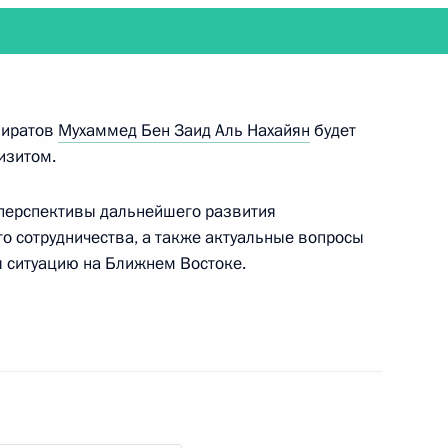
т участие в церемонии установки в проектное
облока египетской АЭС «Эль-Дабаа», а также
миратов
Мухаммед Бен Заид Аль Нахайян
будет
лем Совета министров Того
изитом.
 перспективы дальнейшего развития
о сотрудничества, а также актуальные вопросы
 ситуацию на Ближнем Востоке.
димира Путина Россию с государственным
тана Касым-Жомарт Токаев