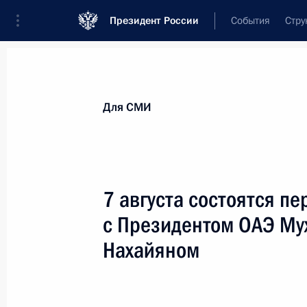
Президент России
События
Стру
Для СМИ
Анонсы
Аккредитация
Банк фотогра
Для СМИ
Показа
7 августа состоятся п
с Президентом ОАЭ Му
25 − 27 ноября 2025 года
Нахайяном
25–27 ноября Владимир Путин посе
а также примет участие в заседан