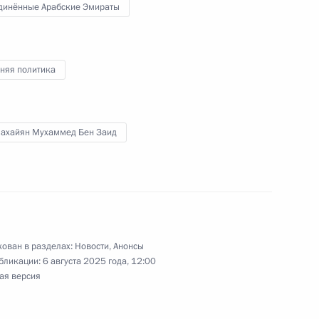
динённые Арабские Эмираты
тва, Владимир Путин возложит цветы
на Красной площади и вручит госнаграды
крепление единства российской нации
няя политика
Нахайян Мухаммед Бен Заид
вещание с членами Правительства
ован в разделах:
Новости
,
Анонсы
бликации:
6 августа 2025 года, 12:00
ая версия
 участие в заседании Совета при Президенте
мографической и семейной политики, а также