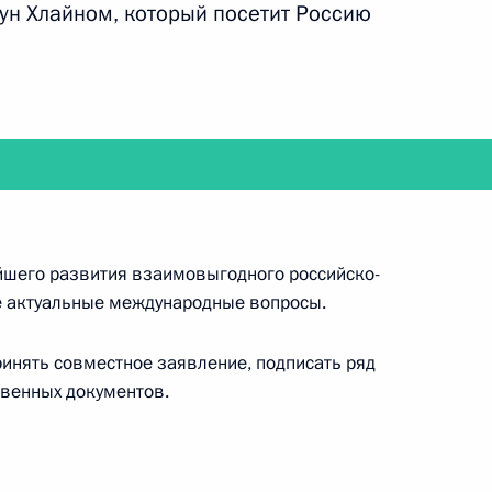
н Хлайном, который посетит Россию
ереговоры с Генеральным секретарём
ической партии Вьетнама То Ламом
йшего развития взаимовыгодного российско-
е актуальные международные вопросы.
иньпин посетит Российскую Федерацию
ринять совместное заявление, подписать ряд
венных документов.