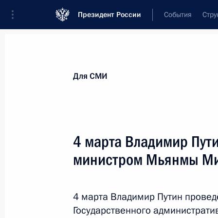
Президент России
События
Стру
Для СМИ
Анонсы
Аккредитация
Банк фотогра
Для СМИ
Показа
4 марта Владимир Пути
министром Мьянмы Ми
13 мая 2025 года
13 мая Президент встретится с ч
организации «Деловая Россия»
4 марта Владимир Путин провед
Государственного администрати