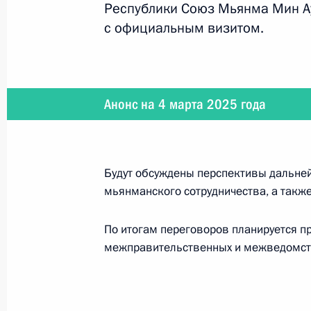
Республики Союз Мьянма Мин Ау
с официальным визитом.
10 мая 2025 года
10 мая Владимир Путин проведёт п
Центрального комитета Коммунист
Анонс на 4 марта 2025 года
7 − 10 мая 2025 года
Будут обсуждены перспективы дальне
мьянманского сотрудничества, а такж
7–10 мая Председатель КНР Си Цз
с официальным визитом
По итогам переговоров планируется п
межправительственных и межведомст
7 мая 2025 года