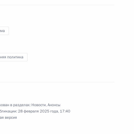
эльские переговоры
ма
андр Лукашенко посетят Волгоград
няя политика
резидента России с Султаном Омана Хейсамом
ован в разделах:
Новости
,
Анонсы
бликации:
28 февраля 2025 года, 17:40
ая версия