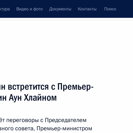
ктура
Видео и фото
Документы
Контакты
Поиск
фий
Пресс-служба
Подписка
ть следующие материалы
н встретится с Премьер-
н Аун Хлайном
ленами Общероссийской общественной
ёт переговоры с Председателем
вного совета, Премьер-министром