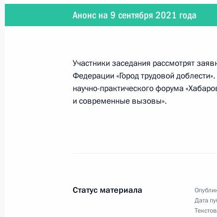
Анонс на 9 сентября 2021 года
9 сентября 2021 года
9 сентября состоятся переговоры 
Александром Лукашенко
Участники заседания рассмотрят заяв
Федерации «Город трудовой доблести»
научно-практического форума «Хабаро
и современные вызовы».
4 сентября 2021 года
4 сентября Президент совершит раб
космодром Восточный
Статус материала
Опублик
1 − 4 сентября 2021 года
Дата пу
Текстов