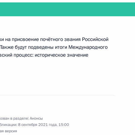
Владимира Путина с Президентом Белоруссии
ки на присвоение почётного звания Российской
. Также будут подведены итоги Международного
вский процесс: историческое значение
очую поездку в Амурскую область и посетит
ован в разделе:
Анонсы
бликации:
8 сентября 2021 года, 15:00
ая версия