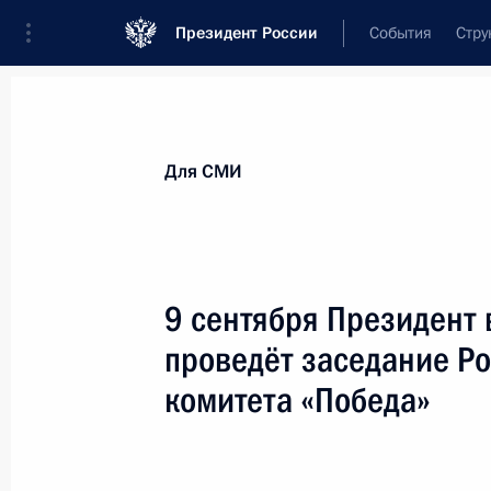
Президент России
События
Стру
Для СМИ
Анонсы
Аккредитация
Банк фотогра
Для СМИ
Показа
9 сентября Президент
проведёт заседание Р
9 сентября 2021 года
комитета «Победа»
9 сентября Президент в режиме ви
Российского организационного ко