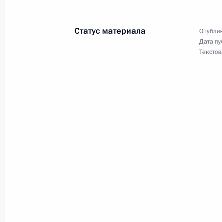
1–4 сентября Президент совершит 
Статус материала
Опублик
Дата пу
Текстов
25 августа 2021 года
25 августа Владимир Путин провед
24 августа 2021 года
24 августа Владимир Путин выступи
23 августа 2021 года