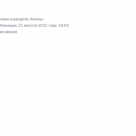
рабочую поездку во Владивосток
ован в разделе:
Анонсы
бликации:
21 августа 2021 года, 15:00
ая версия
ёт заседание президиума Госсовета
т на съезде партии «Единая Россия»