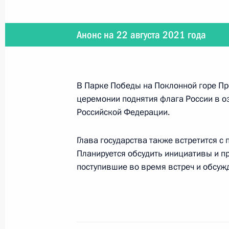
9 сентября 2021 года
Анонс на 22 августа 2021 года
9 сентября состоятся переговоры 
Александром Лукашенко
В Парке Победы на Поклонной горе Пр
церемонии поднятия флага России в о
Российской Федерации.
4 сентября 2021 года
Глава государства также встретится с
4 сентября Президент совершит раб
Планируется обсудить инициативы и п
космодром Восточный
поступившие во время встреч и обсуж
1 − 4 сентября 2021 года