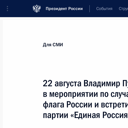
Президент России
События
Стру
Для СМИ
Анонсы
Аккредитация
Банк фотогра
Для СМИ
Показа
22 августа Владимир П
в мероприятии по случ
9 сентября 2021 года
флага России и встрет
9 сентября Президент в режиме ви
партии «Единая Россия
Российского организационного ко