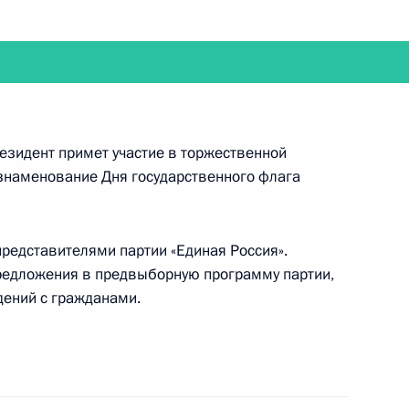
Владимира Путина с Президентом Белоруссии
езидент примет участие в торжественной
знаменование Дня государственного флага
 представителями партии «Единая Россия».
очую поездку в Амурскую область и посетит
редложения в предвыборную программу партии,
дений с гражданами.