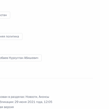
абочую поездку в Кемерово
хстан
няя политика
 с Президентом Белоруссии Александром
нции примет участие в пленарном заседании
и Белоруссии
рбаев Нурсултан Абишевич
иния с Владимиром Путиным»
ован в разделах:
Новости
,
Анонсы
бликации:
29 июня 2021 года, 12:05
ая версия