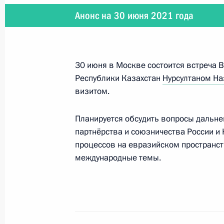
Анонс на 30 июня 2021 года
7 июля 2021 года
7 июля Президент в режиме видео
с членами Правительства Российс
30 июня в Москве состоится встреча
Республики Казахстан
Нурсултаном Н
визитом.
Планируется обсудить вопросы дальне
7 июля 2021 года
партнёрства и союзничества России и
7 июля Владимир Путин встретитс
процессов на евразийском пространст
Армении Николом Пашиняном
международные темы.
6 июля 2021 года