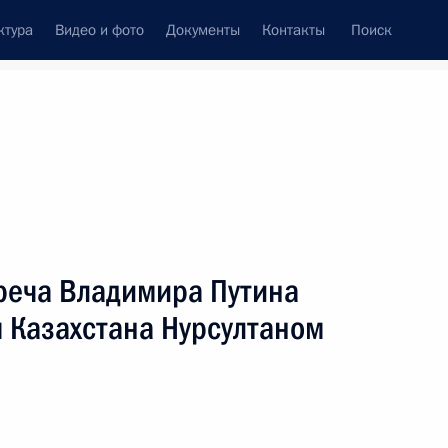
ктура
Видео и фото
Документы
Контакты
Поиск
фий
Пресс-служба
Подписка
ть следующие материалы
треча Владимира Путина
 Казахстана Нурсултаном
налистами конкурса «Большая перемена»
да в эксплуатацию ЦКАД