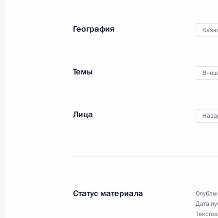
6 июля Владимир Путин совершит р
География
Каза
1 июля 2021 года
Темы
Внеш
1 июля Владимир Путин совместно
Лукашенко в режиме видеоконфере
восьмого Форума регионов России 
Лица
Наза
30 июня 2021 года
30 июня выйдет в эфир «Прямая л
Статус материала
Опублик
Дата пу
Текстов