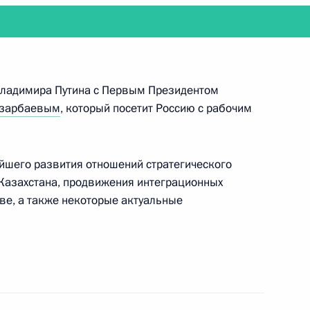
конференции проведёт очередное совещание
кой Федерации
 Владимира Путина с Первым Президентом
азарбаевым
, который посетит Россию с рабочим
йшего развития отношений стратегического
 Казахстана, продвижения интеграционных
я с исполняющим обязанности Премьер-министра
ве, а также некоторые актуальные