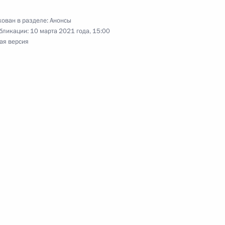
тра юного актёра
ован в разделе:
Анонсы
бликации:
10 марта 2021 года, 15:00
ая версия
 встречу с представителями общественности
частие в церемонии запуска Таласского