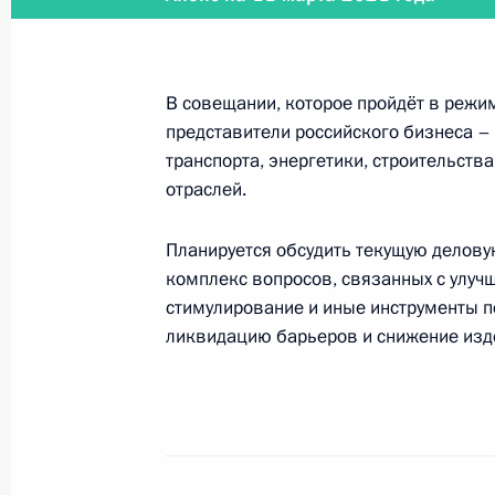
26 марта 2021 года
В совещании, которое пройдёт в режи
26 марта Владимир Путин проведёт
представители российского бизнеса 
транспорта, энергетики, строительства
отраслей.
26 марта 2021 года
Планируется обсудить текущую деловую
комплекс вопросов, связанных с улуч
26 марта Президент примет участие
стимулирование и иные инструменты п
возможностей»
ликвидацию барьеров и снижение изд
25 марта 2021 года
25 марта Президент встретится с л