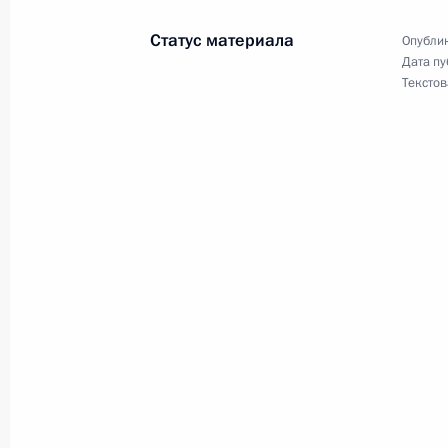
здание Детского музыкального теа
Статус материала
Опублик
Дата пу
Текстов
18 марта 2021 года
18 марта Владимир Путин проведёт
Крыма и Севастополя
17 марта 2021 года
17 марта Владимир Путин примет у
золоторудного комбината