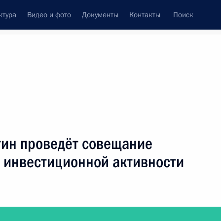
ктура
Видео и фото
Документы
Контакты
Поиск
фий
Пресс-служба
Подписка
ть следующие материалы
тин проведёт совещание
 инвестиционной активности
т заседание Совета по межнациональным