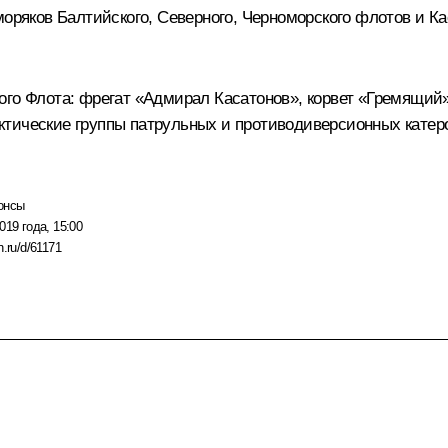
моряков Балтийского, Северного, Черноморского флотов и 
ого Флота: фрегат «Адмирал Касатонов», корвет «Гремящий
тические группы патрульных и противодиверсионных катеро
онсы
019 года, 15:00
n.ru/d/61171