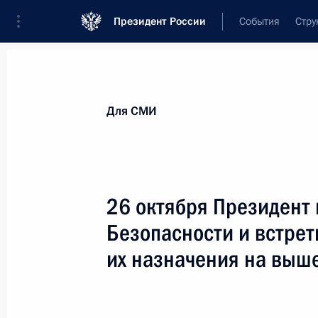
Президент России
События
Стру
Для СМИ
Анонсы
Аккредитация
Банк фотогра
Для СМИ
Показа
26 октября Президент 
Безопасности и встрет
23 ноября 2017 года
их назначения на выш
23 ноября Владимир Путин встрет