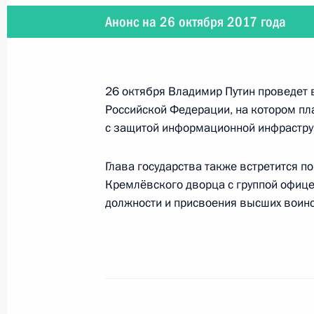
Анонс на 26 октября 2017 года
22 ноября 2017 года
22 ноября в Сочи состоится встре
Хасаном Рухани и Президентом Ту
26 октября Владимир Путин проведет 
Российской Федерации, на котором пл
с защитой информационной инфраструк
21 ноября 2017 года
Глава государства также встретится п
21 ноября Владимир Путин встрет
Кремлёвского дворца с группой офице
должности и присвоения высших воинс
17 ноября 2017 года
17 ноября Владимир Путин соверши