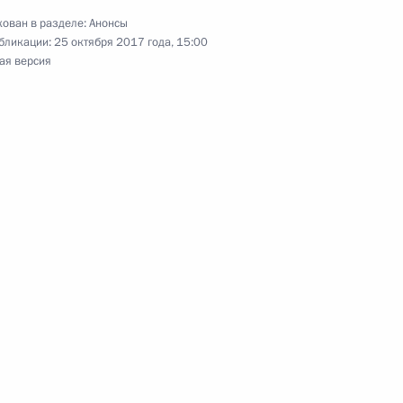
ован в разделе:
Анонсы
бликации:
25 октября 2017 года, 15:00
ая версия
е в конференции ВОЗ, встретится с главой этой
и проведёт совещание по развитию завода
ится с Президентом Армении Сержем Саргсяном