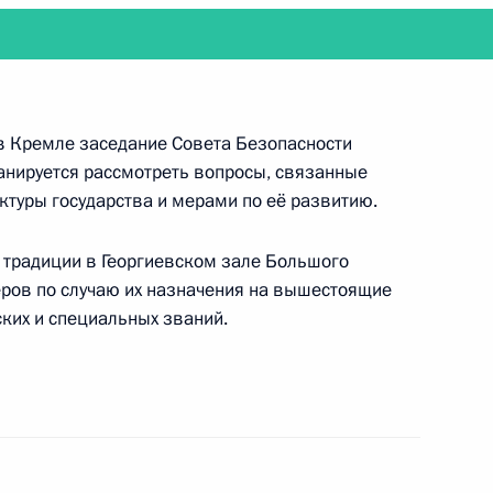
ча Владимира Путина с Президентом Ирана
рции Реджепом Тайипом Эрдоганом
в Кремле заседание Совета Безопасности
анируется рассмотреть вопросы, связанные
туры государства и мерами по её развитию.
о традиции в Георгиевском зале Большого
ится с Президентом Чехии Милошем Земаном
ров по случаю их назначения на вышестоящие
ких и специальных званий.
т поездку в Санкт-Петербург