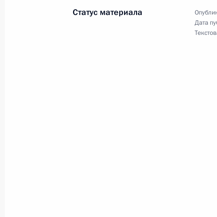
Статус материала
Опублик
Дата пу
16 ноября 2017 года
Текстов
16 ноября Президент примет участи
организации Тедросом Адханомом 
«Звезда»
15 ноября 2017 года
15 ноября Владимир Путин встрет
15 ноября 2017 года